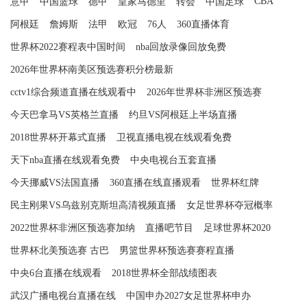
CBA
意甲
中国篮球
德甲
皇家马德里
转会
中国足球
阿根廷
詹姆斯
法甲
欧冠
76人
360直播体育
世界杯2022赛程表中国时间
nba回放录像回放免费
2026年世界杯南美区预选赛积分榜最新
cctv1综合频道直播在线观看中
2026年世界杯非洲区预选赛
今天巴拿马VS英格兰直播
约旦VS阿根廷上半场直播
2018世界杯开幕式直播
卫视直播电视在线观看免费
天下nba直播在线观看免费
中央电视台五套直播
今天挪威VS法国直播
360直播在线直播观看
世界杯红牌
民主刚果VS乌兹别克斯坦高清视频直播
女足世界杯夺冠概率
2022世界杯非洲区预选赛加纳
直播吧节目
足球世界杯2020
世界杯北美预选赛 古巴
男篮世界杯预选赛赛程直播
中央6台直播在线观看
2018世界杯全部战绩图表
武汉广播电视台直播在线
中国申办2027女足世界杯申办