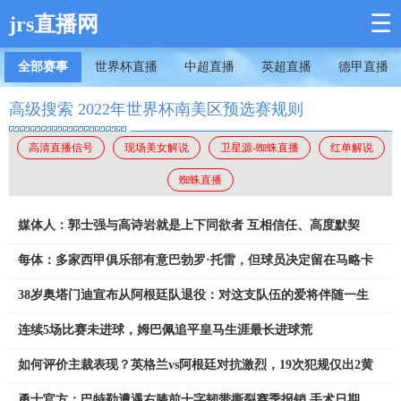
☰
jrs直播网
全部赛事
世界杯直播
中超直播
英超直播
德甲直播
高级搜索 2022年世界杯南美区预选赛规则
高清直播信号
现场美女解说
卫星源-蜘蛛直播
红单解说
蜘蛛直播
媒体人：郭士强与高诗岩就是上下同欲者 互相信任、高度默契
每体：多家西甲俱乐部有意巴勃罗·托雷，但球员决定留在马略卡
38岁奥塔门迪宣布从阿根廷队退役：对这支队伍的爱将伴随一生
连续5场比赛未进球，姆巴佩追平皇马生涯最长进球荒
如何评价主裁表现？英格兰vs阿根廷对抗激烈，19次犯规仅出2黄
勇士官方：巴特勒遭遇右膝前十字韧带撕裂赛季报销 手术日期待