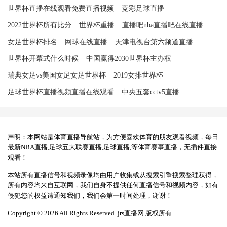
世界杯直播在线观看免费直播视频
竞彩足球直播
2022世界杯所有比分
世界杯重播
直播吧nba直播吧在线直播
女足世界杯排名
网球在线直播
天津电视台第六频道直播
世界杯开幕式什么时候
中国赢得2030世界杯主办权
瑞典女足vs美国女足女足世界杯
2019女排世界杯
足球世界杯直播视频直播在线观看
中央五套cctv5直播
声明：本网站是体育直播导航站，为方便喜欢体育的朋友观看视频，每日
最新NBA直播,足球五大联赛直播,足球直播,等体育赛事直播，无插件直接
观看！
本站所有直播信号和视频录像均由用户收集或从搜索引擎搜索整理获得，
所有内容均来自互联网，我们自身不提供任何直播信号和视频内容，如有
侵犯您的权益请通知我们，我们会第一时间处理，谢谢！
Copyright © 2026 All Rights Reserved. jrs直播网 版权所有