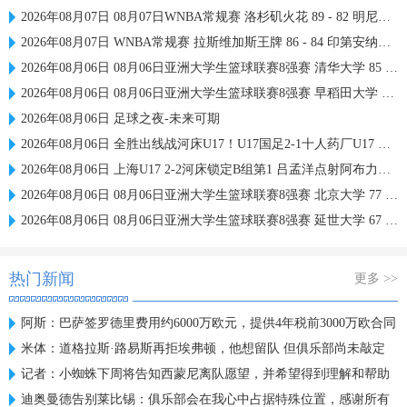
2026年08月07日 08月07日WNBA常规赛 洛杉矶火花 89 - 82 明尼苏达山猫 全场集锦
2026年08月07日 WNBA常规赛 拉斯维加斯王牌 86 - 84 印第安纳狂热 全场集锦
2026年08月06日 08月06日亚洲大学生篮球联赛8强赛 清华大学 85 - 81 菲律宾大学 集锦
2026年08月06日 08月06日亚洲大学生篮球联赛8强赛 早稻田大学 78 - 71 高丽大学 集锦
2026年08月06日 足球之夜-未来可期
2026年08月06日 全胜出线战河床U17！U17国足2-1十人药厂U17 赵松源登场1分钟传射
2026年08月06日 上海U17 2-2河床锁定B组第1 吕孟洋点射阿布力米破门 将战A组第2
2026年08月06日 08月06日亚洲大学生篮球联赛8强赛 北京大学 77 - 79 上海交通大学 集锦
2026年08月06日 08月06日亚洲大学生篮球联赛8强赛 延世大学 67 - 72 政治大学 集锦
热门新闻
更多 >>
阿斯：巴萨签罗德里费用约6000万欧元，提供4年税前3000万欧合同
米体：道格拉斯·路易斯再拒埃弗顿，他想留队 但俱乐部尚未敲定
记者：小蜘蛛下周将告知西蒙尼离队愿望，并希望得到理解和帮助
迪奥曼德告别莱比锡：俱乐部会在我心中占据特殊位置，感谢所有