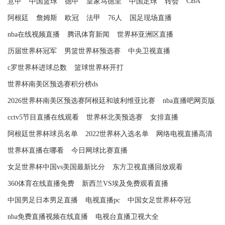
CBA
意甲
中国篮球
德甲
皇家马德里
中国足球
转会
阿根廷
詹姆斯
欧冠
法甲
76人
国足现场直播
nba在线视频直播
腾讯体育新闻
世界杯亚洲区直播
历届世界杯冠军
男篮世界杯预选赛
中央卫视直播
c罗世界杯进球总数
篮球世界杯开打
世界杯南美区预选赛积分榜ds
2026世界杯南美区预选赛阿根廷和玻利维亚比赛
nba直播吧网页版
cctv5节目直播在线观看
世界杯北美预选赛
女排直播
阿根廷世界杯球员名单
2022世界杯入选名单
网络电视直播高清
世界杯直播在哪看
今日网球比赛直播
女足世界杯中国vs美国最新比分
东方卫视直播回放观看
360体育在线直播免费
新西兰VS埃及免费观看直播
中国男足日本男足直播
电视直播pc
中国女足世界杯夺冠
nba免费直播视频在线直播
电视台直播卫视大全