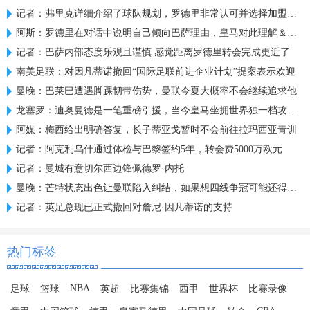
记者：弗里克详细介绍了球队规划，罗德里非常认可并选择加盟巴萨
阿斯：罗德里在对话中说明自己倾向巴萨理由，皇马对此理解＆祝好
记者：巴萨内部态度乐观且谨慎 感觉距离罗德里转会完成更近了
南美足联：对因凡蒂诺撤回“国际足联前进企业计划”提案表示欢迎
曼晚：巴莱巴遭遇脚踝韧带伤势，曼联今夏大概率不会继续追求他
龙塞罗：迪奥曼德是一笔重磅引援，当今皇马坐拥世界独一档攻击线
阿媒：梅西给出明确答复，长子蒂亚戈暂时不会前往拉玛西亚青训
记者：阿克利乌什通过体检与巴黎签约5年，转会费5000万欧元
记者：曼城有意切尔西边锋佩德罗·内托
曼晚：芒特状态出色让曼联陷入纠结，如果想四线争冠可能还得买人
记者：英足总现已正式撤回对詹尼·因凡蒂诺的支持
热门标签
NBA
足球
篮球
英超
比赛集锦
西甲
世界杯
比赛录像