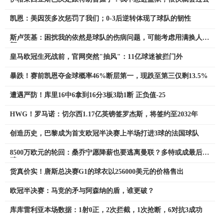
凯恩：美因茨多次惩罚了我们；0-3后逆转体现了球队的韧性
斯卢茨基：困扰我的依然是球队的伤病问题，可能考虑用满换人名
额
皇马欧冠生死战前，官网突然"抽风"：11亿球迷被拦门外
暴跌！赛前凯恩夺金球概率46%断层第一，现跌至第三仅剩13.5%
遭遇严防！库里16中6拿到16分3板3助1断 正负值-25
HWG！罗马诺：切尔西1.17亿英镑签罗杰斯，将签约至2032年
创造历史，巴黎成为首支欧冠半决赛上半场打进3球的法国球队
8500万欧元的轮回：桑乔宁愿降薪也要逃离曼联？多特或成最后救
赎
货真价实！唐斯总决赛G1的球衣以256000美元的价格售出
欧冠半决赛：马竞的矛与阿森纳的盾，谁更破？
库库雷利亚本场数据：1射0正，2次拦截，1次抢断，6对抗3成功