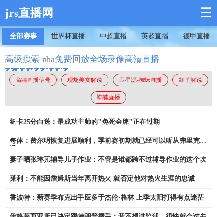
☰
jrs直播网
全部赛事
世界杯直播
中超直播
英超直播
德甲直播
高级搜索 nba免费回放全场录像高清直播
高清直播信号
现场美女解说
卫星源-蜘蛛直播
红单解说
蜘蛛直播
纽卡25分白送：最成功主帅的"免死金牌"正在过期
每体：费尔明恢复进展顺利，季前赛初期就已经可以听从弗里克调
遣
妻子晒张琳芃辅导儿子作业：不管是谁都跨不过辅导作业的这个坎
莱利：不能因詹姆斯当年离开热火 就否定他对热火生涯的忠诚
香波特：新赛季布克出手应多于杰伦·格林 上季太阳打得有点迷茫
伊格莱西亚斯已决定跟特朗普握手：我不想进监狱，很快就会过去