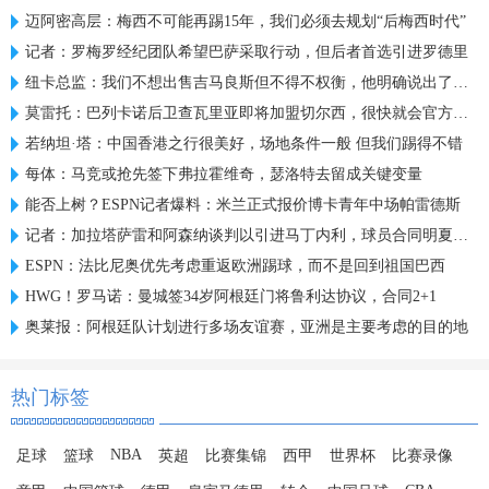
迈阿密高层：梅西不可能再踢15年，我们必须去规划“后梅西时代”
记者：罗梅罗经纪团队希望巴萨采取行动，但后者首选引进罗德里
纽卡总监：我们不想出售吉马良斯但不得不权衡，他明确说出了意愿
莫雷托：巴列卡诺后卫查瓦里亚即将加盟切尔西，很快就会官方宣布
若纳坦·塔：中国香港之行很美好，场地条件一般 但我们踢得不错
每体：马竞或抢先签下弗拉霍维奇，瑟洛特去留成关键变量
能否上树？ESPN记者爆料：米兰正式报价博卡青年中场帕雷德斯
记者：加拉塔萨雷和阿森纳谈判以引进马丁内利，球员合同明夏到期
ESPN：法比尼奥优先考虑重返欧洲踢球，而不是回到祖国巴西
HWG！罗马诺：曼城签34岁阿根廷门将鲁利达协议，合同2+1
奥莱报：阿根廷队计划进行多场友谊赛，亚洲是主要考虑的目的地
热门标签
NBA
足球
篮球
英超
比赛集锦
西甲
世界杯
比赛录像