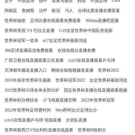
CBA
意甲
中国篮球
德甲
皇家马德里
转会
中国足球
阿根廷
詹姆斯
法甲
欧冠
76人
台球比赛直播在哪里看
世界杯抽签
足球比赛在线观看免费观看
360nba直播吧直播
世界杯美国 VS 巴拉圭直播
U19女篮世界杯中国队垫底新
世界杯冠军一览表
u17女足世界杯最新消息
360足球直播高清免费观看
在线电视台直播免费
广西卫视在线直播观看正在直播
cctv5在线直播观看乒乓球
天津都市频道直播入口
网络在线电视频道直播
世界杯2022
2010年南非世界杯主题曲
世界杯冠军2022
女足世界杯最新消息
2022世界杯32强名单全部出炉
国足世界杯直播在线直播观看视频
世界杯积分榜排名
小飞电视直播官网
2022年世界杯冠军
2022年世界杯足球赛时间
90vs即时比分足球比分
cctv5在线直播乒乓球 现场直播
火箭队直播
世界杯新西兰VS比利时直播在线观看
世界杯H组积分