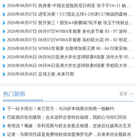
2026年08月07日 热身赛-中国女篮险胜尼日利亚 张子宇24+11 杨舒予12+6
2026年08月07日 进军决赛！U17国足点球3-1河床U17将战阿森纳 江宇涵替补两扑点
2026年08月07日 暂升第三！国安4-0新鹏城7轮不败 张玉宁传射达万双响法比奥破门
2026年08月07日 08月07日WNBA常规赛 多伦多节奏 83 - 97 波特兰火焰 集锦
2026年08月07日 08月07日WNBA常规赛 洛杉矶火花 89 - 82 明尼苏达山猫 全场集锦
2026年08月07日 WNBA常规赛 拉斯维加斯王牌 86 - 84 印第安纳狂热 全场集锦
2026年08月06日 08月06日亚洲大学生篮球联赛8强赛 清华大学 85 - 81 菲律宾大学 集锦
2026年08月06日 08月06日亚洲大学生篮球联赛8强赛 早稻田大学 78 - 71 高丽大学 集锦
2026年08月06日 足球之夜-未来可期
热门新闻
更多 >>
下一站卡塔尔！米兰官方：与28岁本纳塞尔协商一致解约
巴延德尔告别曼联：会永远怀念老特拉福德，我的心与你们同在
有情况？葡媒：菲利克斯与前女友夜店相遇，交谈后社媒再次互关
记者：马斯坦托诺是免费纯租借加盟佛罗伦萨，后者承担全额薪水