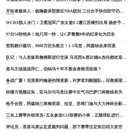
开拓者媒体人：杨瀚森体型接近NBA级别 三分出手快但防守仍需
适应
WCBA惊人冷门！卫冕冠军广东女篮0-2遭江苏横扫出局 杨舒予15
中4
97分54秒绝杀！他只用一秒，让C罗整整8年的纪录化为历史
哲凯赖什建功，9000万巨头救主！1-1马竞，阿森纳全身而退
队记：76人老板和詹姆斯进行交谈 马克西&恩比德&杰伦都欢迎老
詹
皇马主场迎战拜仁，伯纳乌十年不败金身能否延续？
备战广厦！克里斯约翰逊伤情更新，许梦君刘毅随队，邱彪展望比
赛
转播方视频证实，亚马尔与马竞比赛中生气与巴萨门将教练有关
枪手合照，阿森纳三将梅里诺、拉亚、苏维门迪与大力神杯合影留
念
三名上赛季外租球员+五名参加U21联赛的小将，正随球队进行冬
训
评论员：若皇马真认定是裁判问题，那下赛季注定依旧四大皆空