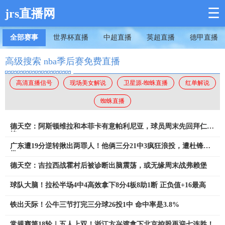
☰
jrs直播网
全部赛事
世界杯直播
中超直播
英超直播
德甲直播
高级搜索 nba季后赛免费直播
高清直播信号
现场美女解说
卫星源-蜘蛛直播
红单解说
蜘蛛直播
德天空：阿斯顿维拉和本菲卡有意帕利尼亚，球员周末先回拜仁训
练
广东遭19分逆转揪出两罪人！他俩三分21中3疯狂浪投，遭杜锋怒
批
德天空：吉拉西战霍村后被诊断出脑震荡，或无缘周末战弗赖堡
球队大脑！拉松半场4中4高效拿下8分4板8助1断 正负值+16最高
铁出天际！公牛三节打完三分球26投1中 命中率是3.8%
常规赛第18轮｜五人上双！浙江方兴渡拿下北京控股再迎七连胜！