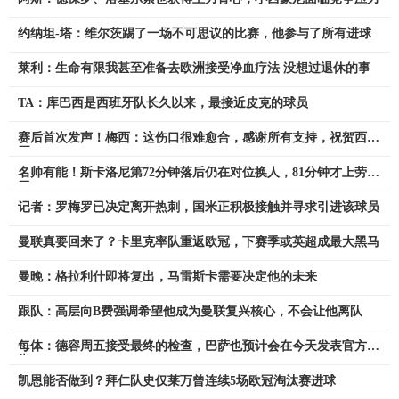
约纳坦-塔：维尔茨踢了一场不可思议的比赛，他参与了所有进球
莱利：生命有限我甚至准备去欧洲接受净血疗法 没想过退休的事
TA：库巴西是西班牙队长久以来，最接近皮克的球员
赛后首次发声！梅西：这伤口很难愈合，感谢所有支持，祝贺西班
牙
名帅有能！斯卡洛尼第72分钟落后仍在对位换人，81分钟才上劳塔
罗
记者：罗梅罗已决定离开热刺，国米正积极接触并寻求引进该球员
曼联真要回来了？卡里克率队重返欧冠，下赛季或英超成最大黑马
曼晚：格拉利什即将复出，马雷斯卡需要决定他的未来
跟队：高层向B费强调希望他成为曼联复兴核心，不会让他离队
每体：德容周五接受最终的检查，巴萨也预计会在今天发表官方通
告
凯恩能否做到？拜仁队史仅莱万曾连续5场欧冠淘汰赛进球