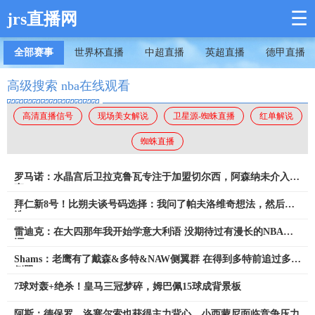
☰
jrs直播网
全部赛事
世界杯直播
中超直播
英超直播
德甲直播
高级搜索 nba在线观看
高清直播信号
现场美女解说
卫星源-蜘蛛直播
红单解说
蜘蛛直播
罗马诺：水晶宫后卫拉克鲁瓦专注于加盟切尔西，阿森纳未介入争
夺
拜仁新8号！比朔夫谈号码选择：我问了帕夫洛维奇想法，然后才
选
雷迪克：在大四那年我开始学意大利语 没期待过有漫长的NBA生
涯
Shams：老鹰有了戴森&多特&NAW侧翼群 在得到多特前追过多名
侧翼
7球对轰+绝杀！皇马三冠梦碎，姆巴佩15球成背景板
阿斯：德保罗、洛塞尔索也获得主力背心，小西蒙尼面临竞争压力