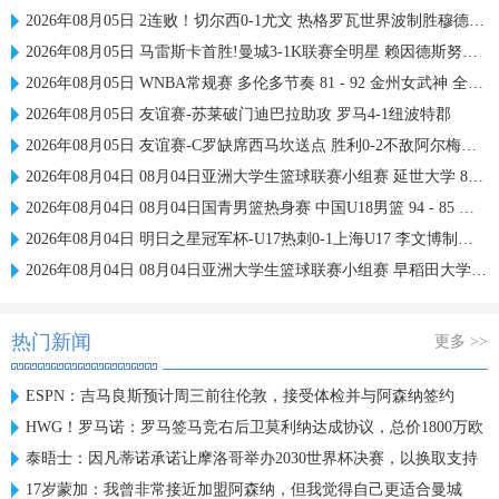
2026年08月05日 2连败！切尔西0-1尤文 热格罗瓦世界波制胜穆德里克时隔614天复出
2026年08月05日 马雷斯卡首胜!曼城3-1K联赛全明星 赖因德斯努里破门塞梅尼奥助攻
2026年08月05日 WNBA常规赛 多伦多节奏 81 - 92 金州女武神 全场集锦
2026年08月05日 友谊赛-苏莱破门迪巴拉助攻 罗马4-1纽波特郡
2026年08月05日 友谊赛-C罗缺席西马坎送点 胜利0-2不敌阿尔梅里亚
2026年08月04日 08月04日亚洲大学生篮球联赛小组赛 延世大学 82 - 83 北京大学 集锦
2026年08月04日 08月04日国青男篮热身赛 中国U18男篮 94 - 85 加拿大大卫·安篮球学院 集锦
2026年08月04日 明日之星冠军杯-U17热刺0-1上海U17 李文博制胜球
2026年08月04日 08月04日亚洲大学生篮球联赛小组赛 早稻田大学 71 - 86 清华大学 集锦
热门新闻
更多 >>
ESPN：吉马良斯预计周三前往伦敦，接受体检并与阿森纳签约
HWG！罗马诺：罗马签马竞右后卫莫利纳达成协议，总价1800万欧
泰晤士：因凡蒂诺承诺让摩洛哥举办2030世界杯决赛，以换取支持
17岁蒙加：我曾非常接近加盟阿森纳，但我觉得自己更适合曼城