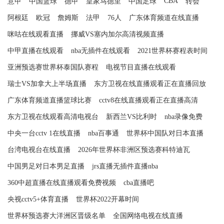
CBA
意甲
中国篮球
德甲
皇家马德里
中国足球
转会
阿根廷
欧冠
詹姆斯
法甲
76人
广东体育频道在线直播
咪咕在线观看直播
挪威VS塞内加尔高清视频直播
中甲直播在线观看
nba无插件在线观看
2021世界杯赛程表时间
亚洲预选赛世界杯泰国队赛程
电视节目直播在线观看
瑞士VS加拿大上半场直播
东方卫视在线直播观看正在直播回放
广东体育频道直播篮球比赛
cctv8在线直播观看正在直播高清
东方卫视在线观看高清电视台
新西兰VS比利时
nba录像免费
中央一台cctv 1在线直播
nba百事通
世界杯中国队对日本直播
台湾电视台在线直播
2026年世界杯非洲区预选赛科特迪瓦
中国男足对日本男足直播
jrs直播无插件直播nba
360中超直播在线直播观看免费视频
cba直播吧
央视cctv5+体育直播
世界杯2022开幕时间
世界杯预选赛大洋洲区晋级名单
全国网络电视在线直播