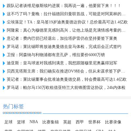
跟队记者谈维尼修斯续约进展：我再说一遍，他要留下来！！！
这不巧了吗？曼晚：拉什福德回归曼联首战，可能是对阿莫林的米兰
尘埃落定！TA：皇马签19岁迪奥曼德达协议！总价最高可达1.4亿欧
阿隆索：真心为穆德里克感到高兴，让他上场是充满情感考量的决定
意记者：费内巴切已经退出，加拉塔萨雷仍在坚持要签下莱奥
罗马诺：莱比锡即将放迪奥曼德去皇马体检，完成后会正式签约
卫报：阿森纳与利物浦都有意孔萨，维拉要价6000万镑
迪亚斯：皇马球迷对我感到满意，我想跟随穆里尼奥赢得冠军
贝西克塔斯主席：我们确实在推进DV9转会，但从未谋求签下萨拉赫
英记者：莱比锡董事会批准迪奥曼德交易，转会费最高可达1.4亿欧
罗马诺：帕尔马150万欧租借亚特兰大前锋图雷达协议，24h内体检
热门标签
NBA
足球
篮球
比赛集锦
英超
西甲
世界杯
比赛录像