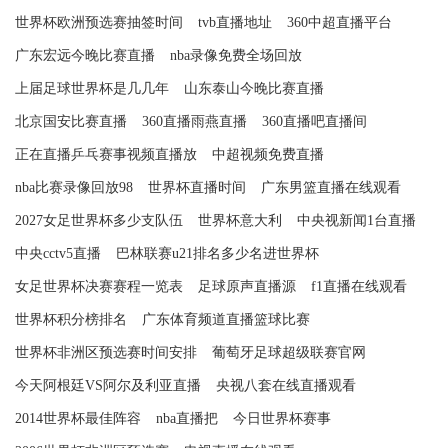
世界杯欧洲预选赛抽签时间
tvb直播地址
360中超直播平台
广东宏远今晚比赛直播
nba录像免费全场回放
上届足球世界杯是几几年
山东泰山今晚比赛直播
北京国安比赛直播
360直播雨燕直播
360直播吧直播间
正在直播乒乓赛事视频直播放
中超视频免费直播
nba比赛录像回放98
世界杯直播时间
广东男篮直播在线观看
2027女足世界杯多少支队伍
世界杯意大利
中央视新闻1台直播
中央cctv5直播
巴林联赛u21排名多少名进世界杯
女足世界杯决赛赛程一览表
足球原声直播源
f1直播在线观看
世界杯积分榜排名
广东体育频道直播篮球比赛
世界杯非洲区预选赛时间安排
葡萄牙足球超级联赛官网
今天阿根廷VS阿尔及利亚直播
央视八套在线直播观看
2014世界杯最佳阵容
nba直播把
今日世界杯赛事