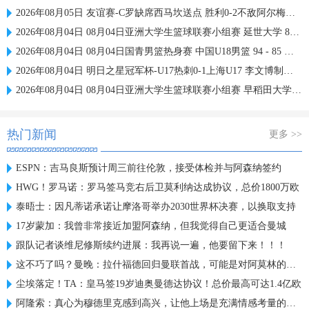
2026年08月05日 友谊赛-C罗缺席西马坎送点 胜利0-2不敌阿尔梅里亚
2026年08月04日 08月04日亚洲大学生篮球联赛小组赛 延世大学 82 - 83 北京大学 集锦
2026年08月04日 08月04日国青男篮热身赛 中国U18男篮 94 - 85 加拿大大卫·安篮球学院 集锦
2026年08月04日 明日之星冠军杯-U17热刺0-1上海U17 李文博制胜球
2026年08月04日 08月04日亚洲大学生篮球联赛小组赛 早稻田大学 71 - 86 清华大学 集锦
热门新闻
更多 >>
ESPN：吉马良斯预计周三前往伦敦，接受体检并与阿森纳签约
HWG！罗马诺：罗马签马竞右后卫莫利纳达成协议，总价1800万欧
泰晤士：因凡蒂诺承诺让摩洛哥举办2030世界杯决赛，以换取支持
17岁蒙加：我曾非常接近加盟阿森纳，但我觉得自己更适合曼城
跟队记者谈维尼修斯续约进展：我再说一遍，他要留下来！！！
这不巧了吗？曼晚：拉什福德回归曼联首战，可能是对阿莫林的米兰
尘埃落定！TA：皇马签19岁迪奥曼德达协议！总价最高可达1.4亿欧
阿隆索：真心为穆德里克感到高兴，让他上场是充满情感考量的决定