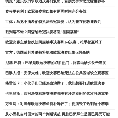
镜报：廷贝尔力争欧冠决赛前复出，若接受手术恐无缘世界杯
赛程更有利！欧冠决赛前巴黎有两周时间充分备战
世体：马竞不满希伯特执法欧冠决赛，认为曾在伦敦遭误判
裁判运不错？阿森纳欧冠决赛将遇“德国福星”
欧冠决赛主裁曾执法阿森纳半决赛和1/4决赛，枪手都赢球了
官方：德国裁判希伯特将执法欧冠决赛巴黎vs阿森纳
尼基-巴特：巴黎是欧冠决赛的取胜热门，阿森纳缺少反击速度
巴黎人报：安保太难，欧冠决赛巴黎无法在公共区域设立观赛区
格雷茨卡：小伙子们已经热血沸腾了，我们想要打进欧冠决赛
卡里乌斯：欧冠决赛和杯赛决赛都没有沙尔克04的这次升级重要
万亚马：对当年欧冠决赛坐替补释怀了；伤病毁了热刺这个赛季
从小因扎吉对国米的两个判断谈起 再胜巴萨拜仁是否已再无可能