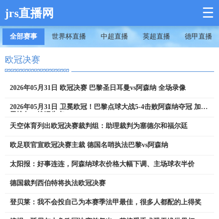
☰
jrs直播网
全部赛事
世界杯直播
中超直播
英超直播
德甲直播
欧冠决赛
2026年05月31日 欧冠决赛 巴黎圣日耳曼vs阿森纳 全场录像
2026年05月31日 卫冕欧冠！巴黎点球大战5-4击败阿森纳夺冠 加布
里埃尔、埃泽失点
天空体育列出欧冠决赛裁判组：助理裁判为塞德尔和福尔廷
欧足联官宣欧冠决赛主裁 德国名哨执法巴黎vs阿森纳
太阳报：好事连连，阿森纳球衣价格大幅下调、主场球衣半价
德国裁判西伯特将执法欧冠决赛
登贝莱：我不会投自己为本赛季法甲最佳，很多人都配的上得奖