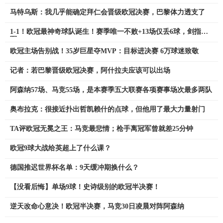
马特乌斯：我几乎能确定拜仁会晋级欧冠决赛，巴黎体力透支了
1-1！欧冠最神奇球队诞生！赛季唯一不败+13场仅丢6球，剑指冠
军
欧冠主场告别战！35岁巨星夺MVP：目标进决赛 6万球迷致敬
记者：若巴黎晋级欧冠决赛，阿什拉夫应该可以出场
阿森纳57场、马竞55场，是本赛季五大联赛各项赛事场次最多两队
奥布拉克：很接近扑出哲凯赖什的点球，但他用了最大力量射门
TA评欧冠无冕之王：马竞最悲情；枪手离冠军曾就差25分钟
欧冠9球大战给英超上了什么课？
德国推迟世界杯名单：9天缓冲期换什么？
【没看后悔】单场9球！史诗级别的欧冠半决赛！
逆天改命心意决！欧冠半决赛，马竞30日凌晨对阵阿森纳