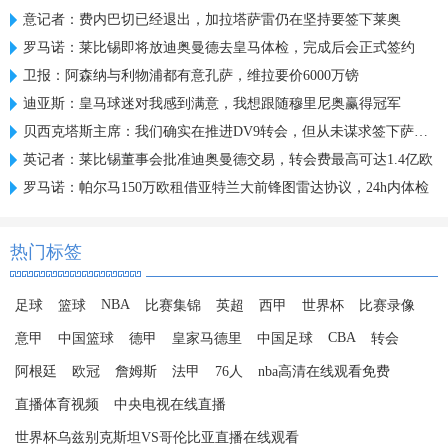
意记者：费内巴切已经退出，加拉塔萨雷仍在坚持要签下莱奥
罗马诺：莱比锡即将放迪奥曼德去皇马体检，完成后会正式签约
卫报：阿森纳与利物浦都有意孔萨，维拉要价6000万镑
迪亚斯：皇马球迷对我感到满意，我想跟随穆里尼奥赢得冠军
贝西克塔斯主席：我们确实在推进DV9转会，但从未谋求签下萨拉赫
英记者：莱比锡董事会批准迪奥曼德交易，转会费最高可达1.4亿欧
罗马诺：帕尔马150万欧租借亚特兰大前锋图雷达协议，24h内体检
热门标签
NBA
足球
篮球
比赛集锦
英超
西甲
世界杯
比赛录像
CBA
意甲
中国篮球
德甲
皇家马德里
中国足球
转会
阿根廷
欧冠
詹姆斯
法甲
76人
nba高清在线观看免费
直播体育视频
中央电视在线直播
世界杯乌兹别克斯坦VS哥伦比亚直播在线观看