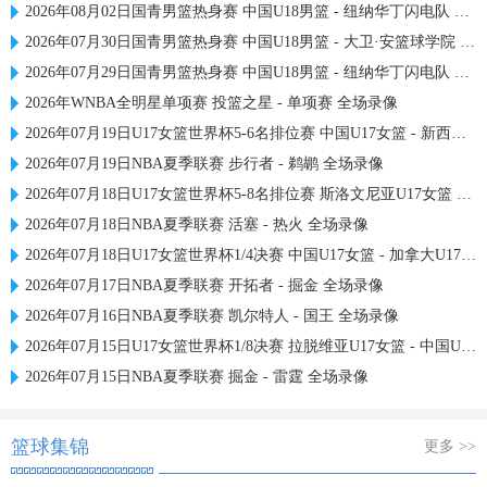
2026年08月02日国青男篮热身赛 中国U18男篮 - 纽纳华丁闪电队 全场录像
2026年07月30日国青男篮热身赛 中国U18男篮 - 大卫·安篮球学院 全场录像
2026年07月29日国青男篮热身赛 中国U18男篮 - 纽纳华丁闪电队 全场录像
2026年WNBA全明星单项赛 投篮之星 - 单项赛 全场录像
2026年07月19日U17女篮世界杯5-6名排位赛 中国U17女篮 - 新西兰U17女篮 全场录像
2026年07月19日NBA夏季联赛 步行者 - 鹈鹕 全场录像
2026年07月18日U17女篮世界杯5-8名排位赛 斯洛文尼亚U17女篮 - 中国U17女篮 全场录像
2026年07月18日NBA夏季联赛 活塞 - 热火 全场录像
2026年07月18日U17女篮世界杯1/4决赛 中国U17女篮 - 加拿大U17女篮 录像
2026年07月17日NBA夏季联赛 开拓者 - 掘金 全场录像
2026年07月16日NBA夏季联赛 凯尔特人 - 国王 全场录像
2026年07月15日U17女篮世界杯1/8决赛 拉脱维亚U17女篮 - 中国U17女篮 录像
2026年07月15日NBA夏季联赛 掘金 - 雷霆 全场录像
篮球集锦
更多 >>