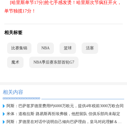
[哈里斯单节17分]抢七手感发烫！哈里斯次节疯狂开火，
单节独揽17分！
相关标签
比赛集锦
NBA
篮球
活塞
魔术
NBA季后赛东部首轮G7
相关内容
阿斯：巴萨签罗德里费用约6000万欧元，提供4年税前3000万欧合同
米体：道格拉斯·路易斯再拒埃弗顿，他想留队 但俱乐部尚未敲定
阿斯：罗德里在对话中说明自己倾向巴萨理由，皇马对此理解＆祝好