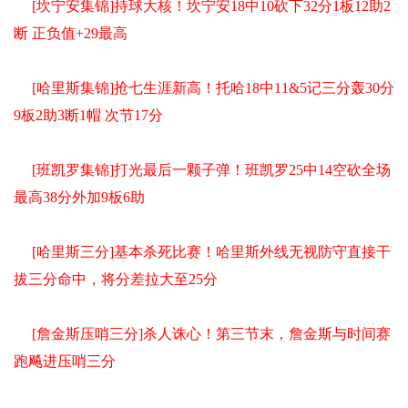
[坎宁安集锦]持球大核！坎宁安18中10砍下32分1板12助2
断 正负值+29最高
[哈里斯集锦]抢七生涯新高！托哈18中11&5记三分轰30分
9板2助3断1帽 次节17分
[班凯罗集锦]打光最后一颗子弹！班凯罗25中14空砍全场
最高38分外加9板6助
[哈里斯三分]基本杀死比赛！哈里斯外线无视防守直接干
拔三分命中，将分差拉大至25分
[詹金斯压哨三分]杀人诛心！第三节末，詹金斯与时间赛
跑飚进压哨三分