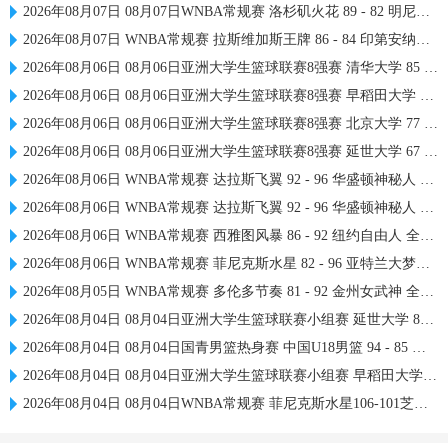
2026年08月07日 08月07日WNBA常规赛 洛杉矶火花 89 - 82 明尼苏达山猫 全场集锦
2026年08月07日 WNBA常规赛 拉斯维加斯王牌 86 - 84 印第安纳狂热 全场集锦
2026年08月06日 08月06日亚洲大学生篮球联赛8强赛 清华大学 85 - 81 菲律宾大学 集锦
2026年08月06日 08月06日亚洲大学生篮球联赛8强赛 早稻田大学 78 - 71 高丽大学 集锦
2026年08月06日 08月06日亚洲大学生篮球联赛8强赛 北京大学 77 - 79 上海交通大学 集锦
2026年08月06日 08月06日亚洲大学生篮球联赛8强赛 延世大学 67 - 72 政治大学 集锦
2026年08月06日 WNBA常规赛 达拉斯飞翼 92 - 96 华盛顿神秘人 全场集锦
2026年08月06日 WNBA常规赛 达拉斯飞翼 92 - 96 华盛顿神秘人 全场集锦
2026年08月06日 WNBA常规赛 西雅图风暴 86 - 92 纽约自由人 全场集锦
2026年08月06日 WNBA常规赛 菲尼克斯水星 82 - 96 亚特兰大梦想 全场集锦
2026年08月05日 WNBA常规赛 多伦多节奏 81 - 92 金州女武神 全场集锦
2026年08月04日 08月04日亚洲大学生篮球联赛小组赛 延世大学 82 - 83 北京大学 集锦
2026年08月04日 08月04日国青男篮热身赛 中国U18男篮 94 - 85 加拿大大卫·安篮球学院 集锦
2026年08月04日 08月04日亚洲大学生篮球联赛小组赛 早稻田大学 71 - 86 清华大学 集锦
2026年08月04日 08月04日WNBA常规赛 菲尼克斯水星106-101芝加哥天空 全场集锦