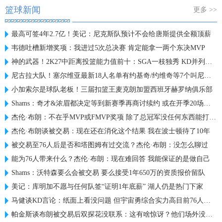
篮球新闻
更多 >>
最高可签4年2.7亿！美记：尼克斯队预计不会给唐斯提供全额顶薪
韦德吐槽新增奖项：我进过5次总决赛 肯定能拿一两个东决MVP
神的武器！2K27中距离投篮能力值前十：SGA一枝独秀 KD并列第三
尼古拉大队！塞尔维亚最新18人名单有约基奇/约维奇等7个叫尼古拉
小加索尔是球队老板！三届扣篮王麦克朗加盟西班牙赫罗纳俱乐部
Shams：奇才&浓眉都决定等到新赛季再商讨续约 或在开季20场左右
杰伦·布朗：不在乎MVP或FMVP奖项 除了总冠军没任何东西能打动我
杰伦·布朗谈被交易：现在还在消化这个结果 我在波士顿待了10年
被交易至76人后是否和塔图姆有过交流？杰伦·布朗：没怎么聊过
能为76人带来什么？杰伦·布朗：现在难回答 我能保证的是做自己
Shams：沃特森要么会被交易 要么接受1年650万的资质报价留队
美记：库明加不愿与任何队签“证明1年底薪” 湖人仍是热门下家
马健谈KD言论：纸面上看没问题 但宇宙勇综合实力高目前76人一档
帕金斯谈布朗被交易后双探花没联系：这有啥惊讶？他们场外没私交