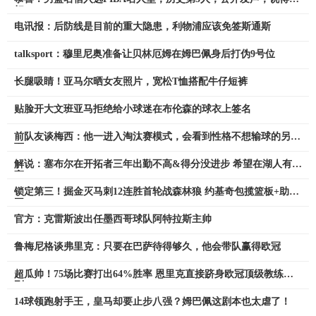
好
电讯报：后防线是目前的重大隐患，利物浦应该免签斯通斯
talksport：穆里尼奥准备让贝林厄姆在姆巴佩身后打伪9号位
长腿吸睛！亚马尔晒女友照片，宽松T恤搭配牛仔短裤
贴脸开大文班亚马拒绝给小球迷在布伦森的球衣上签名
前队友谈梅西：他一进入淘汰赛模式，会看到性格不想输球的另一
面
解说：塞布尔在开拓者三年出勤不高&得分没进步 希望在湖人有提
高
锁定第三！掘金灭马刺12连胜首轮战森林狼 约基奇包揽篮板+助攻
王
官方：克雷斯波出任墨西哥球队阿特拉斯主帅
鲁梅尼格谈弗里克：只要在巴萨待得够久，他会带队赢得欧冠
超瓜帅！75场比赛打出64%胜率 恩里克直接跻身欧冠顶级教练行
列
14球领跑射手王，皇马却要止步八强？姆巴佩这剧本也太虐了！