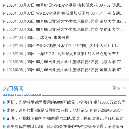
2026年08月07日 08月07日WNBA常规赛 洛杉矶火花 89 - 82 明尼苏达山猫 全场集锦
2026年08月07日 WNBA常规赛 拉斯维加斯王牌 86 - 84 印第安纳狂热 全场集锦
2026年08月06日 08月06日亚洲大学生篮球联赛8强赛 清华大学 85 - 81 菲律宾大学 集锦
2026年08月06日 08月06日亚洲大学生篮球联赛8强赛 早稻田大学 78 - 71 高丽大学 集锦
2026年08月06日 足球之夜-未来可期
2026年08月06日 全胜出线战河床U17！U17国足2-1十人药厂U17 赵松源登场1分钟传射
2026年08月06日 上海U17 2-2河床锁定B组第1 吕孟洋点射阿布力米破门 将战A组第2
2026年08月06日 08月06日亚洲大学生篮球联赛8强赛 北京大学 77 - 79 上海交通大学 集锦
2026年08月06日 08月06日亚洲大学生篮球联赛8强赛 延世大学 67 - 72 政治大学 集锦
热门新闻
更多 >>
阿斯：巴萨签罗德里费用约6000万欧元，提供4年税前3000万欧合同
米体：道格拉斯·路易斯再拒埃弗顿，他想留队 但俱乐部尚未敲定
记者：小蜘蛛下周将告知西蒙尼离队愿望，并希望得到理解和帮助
迪奥曼德告别莱比锡：俱乐部会在我心中占据特殊位置，感谢所有