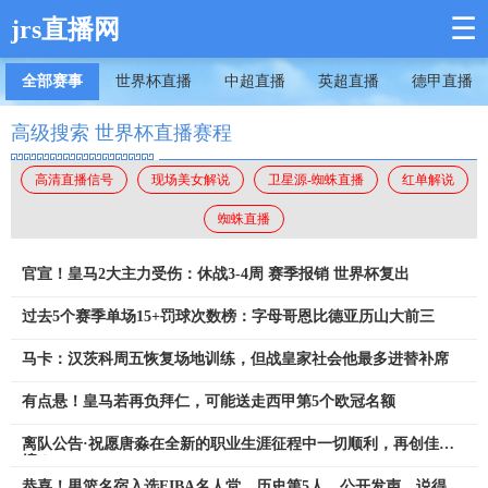
☰
jrs直播网
全部赛事
世界杯直播
中超直播
英超直播
德甲直播
高级搜索 世界杯直播赛程
高清直播信号
现场美女解说
卫星源-蜘蛛直播
红单解说
蜘蛛直播
官宣！皇马2大主力受伤：休战3-4周 赛季报销 世界杯复出
过去5个赛季单场15+罚球次数榜：字母哥恩比德亚历山大前三
马卡：汉茨科周五恢复场地训练，但战皇家社会他最多进替补席
有点悬！皇马若再负拜仁，可能送走西甲第5个欧冠名额
离队公告·祝愿唐淼在全新的职业生涯征程中一切顺利，再创佳
绩！
恭喜！男篮名宿入选FIBA名人堂，历史第5人，公开发声，说得真