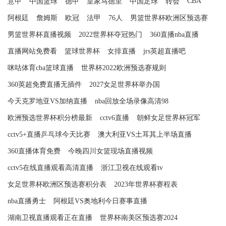
CBA
意甲
中国篮球
德甲
皇家马德里
中国足球
转会
阿根廷
詹姆斯
欧冠
法甲
76人
男篮世界杯欧洲区预选赛
男篮世界杯直播视频
2022世界杯夺冠热门
360直播nba直播
直播网站免费看
篮球世界杯
女排直播
jrs英超直播吧
咪咕体育cba篮球直播
世界杯2022欧洲预选赛规则
360英超免费直播无插件
2027女足世界杯举办国
今天克罗地亚VS加纳直播
nba回放全场录像高清98
欧洲预选世界杯积分榜最新
cctv6直播
朝鲜女足世界杯冠军
cctv5+直播乒乓球今天比赛
澳大利亚VS土耳其上半场直播
360直播体育免费
今晚四川女篮现场直播视频
cctv5在线直播观看高清直播
浙江卫视在线观看tv
女足世界杯欧洲区预选赛积分表
2023年世界杯赛程表
nba直播勇士
阿根廷VS奥地利今日赛事直播
湖南卫视直播观看正在直播
世界杯南美区预选赛2024