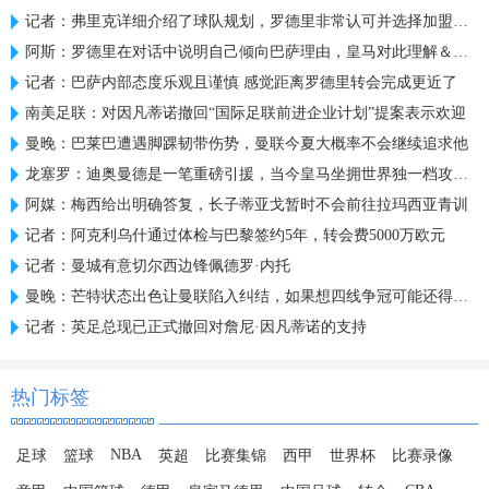
记者：弗里克详细介绍了球队规划，罗德里非常认可并选择加盟巴萨
阿斯：罗德里在对话中说明自己倾向巴萨理由，皇马对此理解＆祝好
记者：巴萨内部态度乐观且谨慎 感觉距离罗德里转会完成更近了
南美足联：对因凡蒂诺撤回“国际足联前进企业计划”提案表示欢迎
曼晚：巴莱巴遭遇脚踝韧带伤势，曼联今夏大概率不会继续追求他
龙塞罗：迪奥曼德是一笔重磅引援，当今皇马坐拥世界独一档攻击线
阿媒：梅西给出明确答复，长子蒂亚戈暂时不会前往拉玛西亚青训
记者：阿克利乌什通过体检与巴黎签约5年，转会费5000万欧元
记者：曼城有意切尔西边锋佩德罗·内托
曼晚：芒特状态出色让曼联陷入纠结，如果想四线争冠可能还得买人
记者：英足总现已正式撤回对詹尼·因凡蒂诺的支持
热门标签
NBA
足球
篮球
英超
比赛集锦
西甲
世界杯
比赛录像