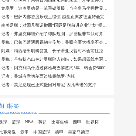
龙塞罗：迪奥曼德是一笔重磅引援，当今皇马坐拥世界独一档攻击线
记者：巴萨内部态度乐观且谨慎 感觉距离罗德里转会完成更近了
南美足联：对因凡蒂诺撤回“国际足联前进企业计划”提案表示欢迎
记者：弗里克详细介绍了球队规划，罗德里非常认可并选择加盟巴萨
曼晚：巴莱巴遭遇脚踝韧带伤势，曼联今夏大概率不会继续追求他
阿媒：梅西给出明确答复，长子蒂亚戈暂时不会前往拉玛西亚青训
曼晚：芒特状态出色让曼联陷入纠结，如果想四线争冠可能还得买人
记者：阿克利乌什通过体检与巴黎签约5年，转会费5000万欧元
记者：曼城有意切尔西边锋佩德罗·内托
记者：英足总现已正式撤回对詹尼·因凡蒂诺的支持
热门标签
NBA
足球
篮球
英超
比赛集锦
西甲
世界杯
比赛录像
意甲
中国篮球
德甲
皇家马德里