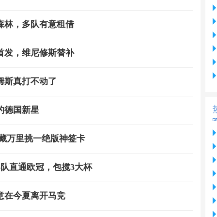
森林，多队有意租借
首发，维尼修斯替补
姆斯真打不动了
下的德国新星
 藏万里挑一绝版神签卡
6队直通欧冠，包揽3大杯
意在今夏离开马竞