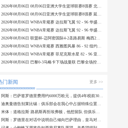
2026年08月06日 08月06日亚洲大学生篮球联赛8强赛 北京大学 77 - 79 上海交通大学 集锦
2026年08月06日 08月06日亚洲大学生篮球联赛8强赛 延世大学 67 - 72 政治大学 集锦
2026年08月06日 WNBA常规赛 达拉斯飞翼 92 - 96 华盛顿神秘人 全场集锦
2026年08月06日 WNBA常规赛 达拉斯飞翼 92 - 96 华盛顿神秘人 全场集锦
2026年08月06日 联盟杯-迈阿密国际4-2圣路易斯 梅西2射1传 阿伦助攻戴帽
2026年08月06日 WNBA常规赛 西雅图风暴 86 - 92 纽约自由人 全场集锦
2026年08月06日 WNBA常规赛 菲尼克斯水星 82 - 96 亚特兰大梦想 全场集锦
2026年08月06日 巴黎0-3马略卡下场战曼联 巴黎全场控球近6成+8射3正未果
热门新闻
更多 >>
阿斯：巴萨签罗德里费用约6000万欧元，提供4年税前3000万欧合同
迪奥曼德告别莱比锡：俱乐部会在我心中占据特殊位置，感谢所有
米体：道格拉斯·路易斯再拒埃弗顿，他想留队 但俱乐部尚未敲定
阿斯：罗德里在对话中说明自己倾向巴萨理由，皇马对此理解＆祝好
记者：小蜘蛛下周将告知西蒙尼离队愿望，并希望得到理解和帮助