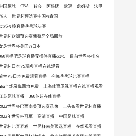
CBA
中国足球
转会
阿根廷
欧冠
詹姆斯
法甲
76人
世界杯预选赛中国vs泰国
cctv5今晚直播乒乓球决赛
世界杯欧洲预选赛葡萄牙全场回放
女足世界杯美国vs日本
360直播吧足球直播无插件直播cctv5
目前世界杯排名
世界杯日本VS瑞典直播在线观看
荷兰VS日本免费观看直播
今晚乒乓球比赛直播
nba全场录像回放免费
上海体育卫视直播在线直播观看
江苏足球直播
360英超在线直播
2022世界杯巴西南美预选赛录像
上头条看世界杯直播
2022年世界杯冠军
高清直播
中国足球直播
世界杯比赛赛程
世界杯南美预选赛程
在线观看直播