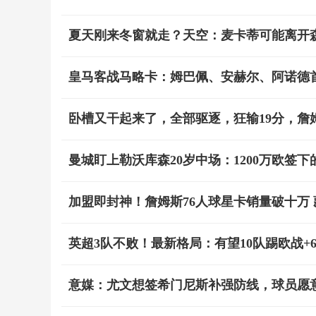
夏天刚来冬窗就走？天空：麦卡蒂可能离开
皇马客战马略卡：姆巴佩、安赫尔、阿诺德
卧槽又干起来了，全部驱逐，狂输19分，詹
曼城盯上勒沃库森20岁中场：1200万欧签
加盟即封神！詹姆斯76人球星卡销量破十万
英超3队不败！最新格局：有望10队踢欧战+
意媒：尤文想签希门尼斯补强防线，球员愿