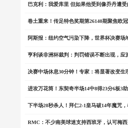
巴克利：我爱库里 但如果他受到像乔丹遭
卷土重来！传足特色奖期第26140期聚焦欧
阿斯报：纽约空气污染下降，世界杯决赛场
亨利谈非洲杯裁判：判罚错误不断出现，应
决赛中场休息30分钟！专家：将显著改变生
进攻万花筒！东契奇半场14中8得23分6板3助
下半场20秒杀人！拜仁2-1皇马破14年魔咒
RMC：不少南美球迷支持西班牙，认可梅