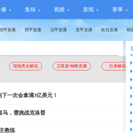
录像
集锦
视频
新闻
赛事
德甲直播
西甲直播
法甲直播
意甲直播
欧冠直播
欧
现场美女解说
卫星源-蜘蛛直播
红单解说
他下一次会拿满3亿美元！
皇马，需挑战克洛普
主教练