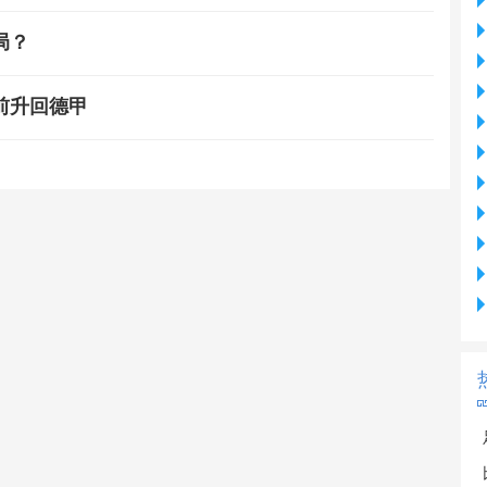
局？
前升回德甲