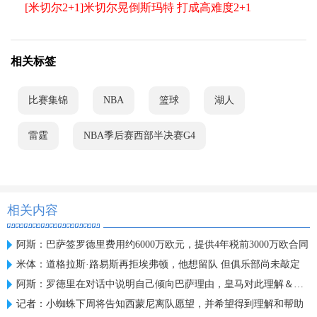
[米切尔2+1]米切尔晃倒斯玛特 打成高难度2+1
相关标签
比赛集锦
NBA
篮球
湖人
雷霆
NBA季后赛西部半决赛G4
相关内容
阿斯：巴萨签罗德里费用约6000万欧元，提供4年税前3000万欧合同
米体：道格拉斯·路易斯再拒埃弗顿，他想留队 但俱乐部尚未敲定
阿斯：罗德里在对话中说明自己倾向巴萨理由，皇马对此理解＆祝好
记者：小蜘蛛下周将告知西蒙尼离队愿望，并希望得到理解和帮助