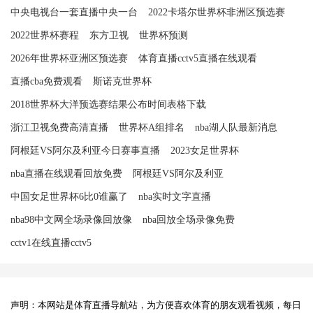
中央电视台一套直播中央一台
2022卡塔尔世界杯非洲区预选赛
2022世界杯赛程
东方卫视
世界杯预测
2026年世界杯亚洲区预选赛
体育直播cctv5直播在线观看
直播cba免费观看
斯诺克世界杯
2018世界杯大洋预选赛结果公布时间表格下载
浙江卫视免费高清直播
世界杯A组排名
nba湖人队最新消息
阿根廷VS阿尔及利亚今日赛事直播
2023女足世界杯
nba直播在线观看回放免费
阿根廷VS阿尔及利亚
中国女足世界杯6比0谁赢了
nba实时文字直播
nba98中文网全场录像回放像
nba回放全场录像免费
cctv1在线直播cctv5
声明：本网站是体育直播导航站，为方便喜欢体育的朋友观看视频，每日