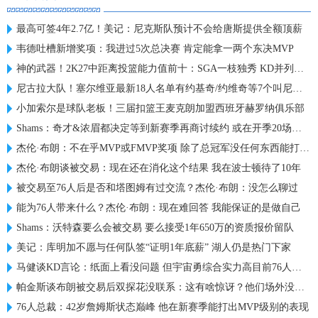
最高可签4年2.7亿！美记：尼克斯队预计不会给唐斯提供全额顶薪
韦德吐槽新增奖项：我进过5次总决赛 肯定能拿一两个东决MVP
神的武器！2K27中距离投篮能力值前十：SGA一枝独秀 KD并列第三
尼古拉大队！塞尔维亚最新18人名单有约基奇/约维奇等7个叫尼古拉
小加索尔是球队老板！三届扣篮王麦克朗加盟西班牙赫罗纳俱乐部
Shams：奇才&浓眉都决定等到新赛季再商讨续约 或在开季20场左右
杰伦·布朗：不在乎MVP或FMVP奖项 除了总冠军没任何东西能打动我
杰伦·布朗谈被交易：现在还在消化这个结果 我在波士顿待了10年
被交易至76人后是否和塔图姆有过交流？杰伦·布朗：没怎么聊过
能为76人带来什么？杰伦·布朗：现在难回答 我能保证的是做自己
Shams：沃特森要么会被交易 要么接受1年650万的资质报价留队
美记：库明加不愿与任何队签“证明1年底薪” 湖人仍是热门下家
马健谈KD言论：纸面上看没问题 但宇宙勇综合实力高目前76人一档
帕金斯谈布朗被交易后双探花没联系：这有啥惊讶？他们场外没私交
76人总裁：42岁詹姆斯状态巅峰 他在新赛季能打出MVP级别的表现