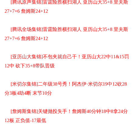
[腾讯原声集锦]雷霆险胜横扫湖人 亚历山大35+8 里夫斯
27+7+6 詹姆斯24+12
[腾讯全场集锦]雷霆险胜横扫湖人 亚历山大35+8 里夫斯
27+7+6 詹姆斯24+12
[亚历山大集锦]不包夹就自己干！亚历山大22中11&15罚
12中 砍下35+8带队晋级
[米切尔集锦]二年级38号秀！阿杰伊·米切尔19中12砍28
分3板4助4断 末节10分
[詹姆斯集锦]关键抛投失手！詹姆斯40分钟18中8拿24分
12板 正负值-17最低