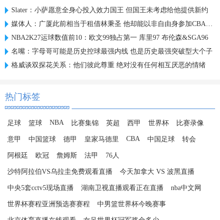
Slater：小萨愿意全身心投入效力国王 但国王未考虑给他提供新约
媒体人：广厦此前相当于租借林秉圣 他却能以非自由身参加CBA选秀
NBA2K27运球数值前10：欧文99独占第一 库里97 布伦森&SGA96
名嘴：字母哥可能是历史控球最强内线 也是历史最强突破型大个子
格威谈双探花关系：他们彼此尊重 绝对没有任何相互厌恶的情绪
热门标签
NBA
足球
篮球
比赛集锦
英超
西甲
世界杯
比赛录像
CBA
意甲
中国篮球
德甲
皇家马德里
中国足球
转会
阿根廷
欧冠
詹姆斯
法甲
76人
沙特阿拉伯VS乌拉圭免费观看直播
今天加拿大 VS 波黑直播
中央5套cctv5现场直播
湖南卫视直播观看正在直播
nba中文网
世界杯赛程亚洲预选赛赛程
中男篮世界杯今晚赛事