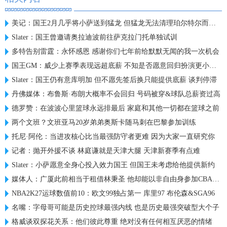
美记：国王2月几乎将小萨送到猛龙 但猛龙无法清理珀尔特尔而告吹
Slater：国王曾邀请奥拉迪波前往萨克拉门托单独试训
多特告别雷霆：永怀感恩 感谢你们七年前给默默无闻的我一次机会
国王GM：威少上赛季表现远超底薪 不知是否愿意回归扮演更小角色
Slater：国王仍有意库明加 但不愿先签后换只能提供底薪 谈判停滞
丹佛媒体：布鲁斯·布朗大概率不会回归 号码被穿&球队总薪资过高
德罗赞：在波波心里篮球永远排最后 家庭和其他一切都在篮球之前
两个文班？文班亚马20岁弟弟奥斯卡随马刺在巴黎参加训练
托尼·阿伦：当进攻核心比当最强防守者更难 因为大家一直研究你
记者：抛开外援不谈 林庭谦就是天津大腿 天津新赛季有点难
Slater：小萨愿意全身心投入效力国王 但国王未考虑给他提供新约
媒体人：广厦此前相当于租借林秉圣 他却能以非自由身参加CBA选秀
NBA2K27运球数值前10：欧文99独占第一 库里97 布伦森&SGA96
名嘴：字母哥可能是历史控球最强内线 也是历史最强突破型大个子
格威谈双探花关系：他们彼此尊重 绝对没有任何相互厌恶的情绪