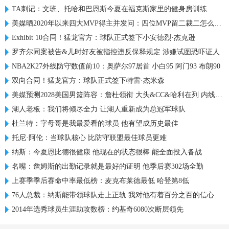
TA刺记：文班、托哈和巴恩斯今夏在福克斯家里的健身房训练
美媒晒2020年以来四大MVP得主并发问：四位MVP留二裁二怎么选？
Exhibit 10合同！猛龙官方：球队正式签下小安德烈·杰克逊
罗齐尔同案被告&儿时好友被指控违反保释规定 涉嫌试图恐吓证人
NBA2K27外线防守数值前10：奥萨尔97居首 小白95 阿门93 布朗90
双向合同！猛龙官方：球队正式签下特雷·杰米森
美媒预测2028美国男篮阵容：詹杜领衔 大头&CC&哈利在列 内线热巴
湖人老板：我们将倾尽全力 让湖人重新成为总冠军球队
杜兰特：字母哥是我最爱看的球员 他有望成历史最佳
托尼·阿伦：当球队核心 比防守联盟最佳球员更难
纳斯：今夏恩比德很健康 他现在的状态很棒 能全面投入备战
名嘴：詹姆斯的出勤记录就是最好的证明 他季后赛302场全勤
上赛季季后赛命中率最低榜：麦克布莱德最低 哈登第8低
76人总裁：纳斯能带领球队走上正轨 我对他有着百分之百的信心
2014年选秀球员生涯助攻数榜：约基奇6080次断层领先