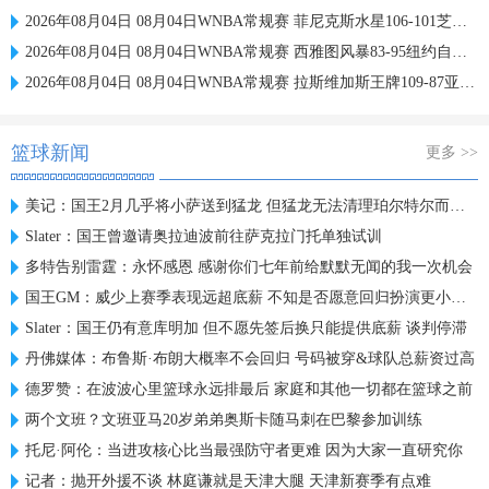
2026年08月04日 08月04日WNBA常规赛 菲尼克斯水星106-101芝加哥天空 全场集锦
2026年08月04日 08月04日WNBA常规赛 西雅图风暴83-95纽约自由人 全场集锦
2026年08月04日 08月04日WNBA常规赛 拉斯维加斯王牌109-87亚特兰大梦想 全场集锦
篮球新闻
更多 >>
美记：国王2月几乎将小萨送到猛龙 但猛龙无法清理珀尔特尔而告吹
Slater：国王曾邀请奥拉迪波前往萨克拉门托单独试训
多特告别雷霆：永怀感恩 感谢你们七年前给默默无闻的我一次机会
国王GM：威少上赛季表现远超底薪 不知是否愿意回归扮演更小角色
Slater：国王仍有意库明加 但不愿先签后换只能提供底薪 谈判停滞
丹佛媒体：布鲁斯·布朗大概率不会回归 号码被穿&球队总薪资过高
德罗赞：在波波心里篮球永远排最后 家庭和其他一切都在篮球之前
两个文班？文班亚马20岁弟弟奥斯卡随马刺在巴黎参加训练
托尼·阿伦：当进攻核心比当最强防守者更难 因为大家一直研究你
记者：抛开外援不谈 林庭谦就是天津大腿 天津新赛季有点难