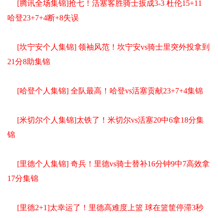
[腾讯全场集锦]抢七！活塞客胜骑士扳成3-3 杜伦15+11
哈登23+7+4断+8失误
[坎宁安个人集锦] 领袖风范！坎宁安vs骑士里突外投拿到
21分8助集锦
[哈登个人集锦] 全队最高！哈登vs活塞贡献23+7+4集锦
[米切尔个人集锦]太铁了！米切尔vs活塞20中6拿18分集
锦
[里德个人集锦] 奇兵！里德vs骑士替补16分钟9中7高效拿
17分集锦
[里德2+1]太幸运了！里德高难度上篮 球在篮筐停滞3秒