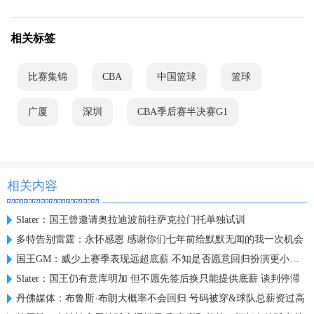
相关标签
比赛集锦
CBA
中国篮球
篮球
广厦
深圳
CBA季后赛半决赛G1
相关内容
Slater：国王曾邀请奥拉迪波前往萨克拉门托单独试训
多特告别雷霆：永怀感恩 感谢你们七年前给默默无闻的我一次机会
国王GM：威少上赛季表现远超底薪 不知是否愿意回归扮演更小角色
Slater：国王仍有意库明加 但不愿先签后换只能提供底薪 谈判停滞
丹佛媒体：布鲁斯·布朗大概率不会回归 号码被穿&球队总薪资过高