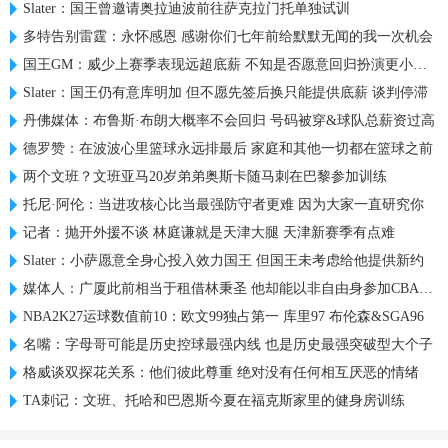
Slater：国王曾邀请奥拉迪波前往萨克拉门托单独试训
多特告别雷霆：永怀感恩 感谢你们七年前给默默无闻的我一次机会
国王GM：威少上赛季表现远超底薪 不知是否愿意回归扮演更小角色
Slater：国王仍有意库明加 但不愿先签后换只能提供底薪 谈判停滞
丹佛媒体：布鲁斯·布朗大概率不会回归 号码被穿&球队总薪资过高
德罗赞：在波波心里篮球永远排最后 家庭和其他一切都在篮球之前
两个文班？文班亚马20岁弟弟奥斯卡随马刺在巴黎参加训练
托尼·阿伦：当进攻核心比当最强防守者更难 因为大家一直研究你
记者：抛开外援不谈 林庭谦就是天津大腿 天津新赛季有点难
Slater：小萨愿意全身心投入效力国王 但国王未考虑给他提供新约
媒体人：广厦此前相当于租借林秉圣 他却能以非自由身参加CBA选秀
NBA2K27运球数值前10：欧文99独占第一 库里97 布伦森&SGA96
名嘴：字母哥可能是历史控球最强内线 也是历史最强突破型大个子
格威谈双探花关系：他们彼此尊重 绝对没有任何相互厌恶的情绪
TA刺记：文班、托哈和巴恩斯今夏在福克斯家里的健身房训练