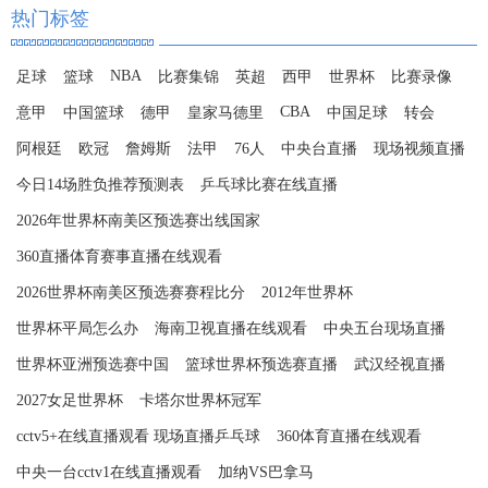
热门标签
NBA
足球
篮球
比赛集锦
英超
西甲
世界杯
比赛录像
CBA
意甲
中国篮球
德甲
皇家马德里
中国足球
转会
阿根廷
欧冠
詹姆斯
法甲
76人
中央台直播
现场视频直播
今日14场胜负推荐预测表
乒乓球比赛在线直播
2026年世界杯南美区预选赛出线国家
360直播体育赛事直播在线观看
2026世界杯南美区预选赛赛程比分
2012年世界杯
世界杯平局怎么办
海南卫视直播在线观看
中央五台现场直播
世界杯亚洲预选赛中国
篮球世界杯预选赛直播
武汉经视直播
2027女足世界杯
卡塔尔世界杯冠军
cctv5+在线直播观看 现场直播乒乓球
360体育直播在线观看
中央一台cctv1在线直播观看
加纳VS巴拿马