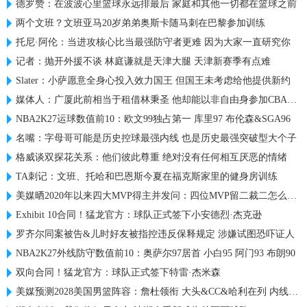
德罗赞：在波波心里篮球永远排最后 家庭和其他一切都在篮球之前
两个文班？文班亚马20岁弟弟奥斯卡随马刺在巴黎参加训练
托尼·阿伦：当进攻核心比当最强防守者更难 因为大家一直研究你
记者：抛开外援不谈 林庭谦就是天津大腿 天津新赛季有点难
Slater：小萨愿意全身心投入效力国王 但国王未考虑给他提供新约
媒体人：广厦此前相当于租借林秉圣 他却能以非自由身参加CBA选秀
NBA2K27运球数值前10：欧文99独占第一 库里97 布伦森&SGA96
名嘴：字母哥可能是历史控球最强内线 也是历史最强突破型大个子
格威谈双探花关系：他们彼此尊重 绝对没有任何相互厌恶的情绪
TA刺记：文班、托哈和巴恩斯今夏在福克斯家里的健身房训练
美媒晒2020年以来四大MVP得主并发问：四位MVP留二裁二怎么选？
Exhibit 10合同！猛龙官方：球队正式签下小安德烈·杰克逊
罗齐尔同案被告&儿时好友被指控违反保释规定 涉嫌试图恐吓证人
NBA2K27外线防守数值前10：奥萨尔97居首 小白95 阿门93 布朗90
双向合同！猛龙官方：球队正式签下特雷·杰米森
美媒预测2028美国男篮阵容：詹杜领衔 大头&CC&哈利在列 内线热巴