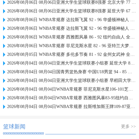
2026年08月06日 08月06日亚洲大学生篮球联赛8强赛 北京大学 77 - 79 上海交通大学 集锦
2026年08月06日 08月06日亚洲大学生篮球联赛8强赛 延世大学 67 - 72 政治大学 集锦
2026年08月06日 WNBA常规赛 达拉斯飞翼 92 - 96 华盛顿神秘人 全场集锦
2026年08月06日 WNBA常规赛 达拉斯飞翼 92 - 96 华盛顿神秘人 全场集锦
2026年08月06日 WNBA常规赛 西雅图风暴 86 - 92 纽约自由人 全场集锦
2026年08月06日 WNBA常规赛 菲尼克斯水星 82 - 96 亚特兰大梦想 全场集锦
2026年08月05日 WNBA常规赛 多伦多节奏 81 - 92 金州女武神 全场集锦
2026年08月04日 08月04日亚洲大学生篮球联赛小组赛 延世大学 82 - 83 北京大学 集锦
2026年08月04日 08月04日国青男篮热身赛 中国U18男篮 94 - 85 加拿大大卫·安篮球学院 集锦
2026年08月04日 08月04日亚洲大学生篮球联赛小组赛 早稻田大学 71 - 86 清华大学 集锦
2026年08月04日 08月04日WNBA常规赛 菲尼克斯水星106-101芝加哥天空 全场集锦
2026年08月04日 08月04日WNBA常规赛 西雅图风暴83-95纽约自由人 全场集锦
2026年08月04日 08月04日WNBA常规赛 拉斯维加斯王牌109-87亚特兰大梦想 全场集锦
篮球新闻
更多 >>