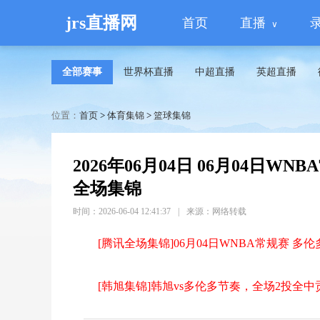
jrs直播网
首页
直播
全部赛事
世界杯直播
中超直播
英超直播
位置：
首页
>
体育集锦
>
篮球集锦
2026年06月04日 06月04日W
全场集锦
时间：2026-06-04 12:41:37
|
来源：网络转载
[腾讯全场集锦]06月04日WNBA常规赛 多伦
[韩旭集锦]韩旭vs多伦多节奏，全场2投全中