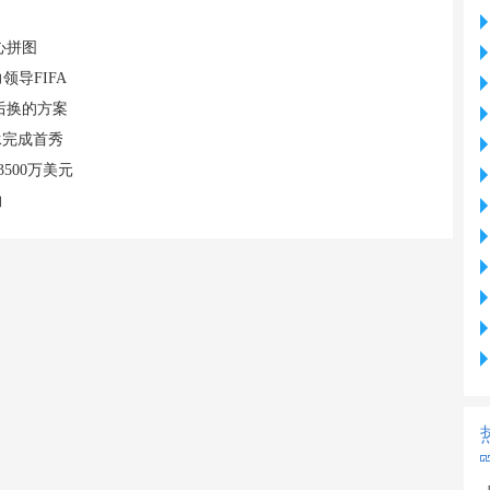
心拼图
导FIFA
后换的方案
承完成首秀
500万美元
约