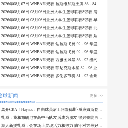
2026年08月07日 WNBA常规赛 拉斯维加斯王牌 86 - 84 印第安纳狂热 全场集锦
2026年08月06日 08月06日亚洲大学生篮球联赛8强赛 清华大学 85 - 81 菲律宾大学 集锦
2026年08月06日 08月06日亚洲大学生篮球联赛8强赛 早稻田大学 78 - 71 高丽大学 集锦
2026年08月06日 08月06日亚洲大学生篮球联赛8强赛 北京大学 77 - 79 上海交通大学 集锦
2026年08月06日 08月06日亚洲大学生篮球联赛8强赛 延世大学 67 - 72 政治大学 集锦
2026年08月06日 WNBA常规赛 达拉斯飞翼 92 - 96 华盛顿神秘人 全场集锦
2026年08月06日 WNBA常规赛 达拉斯飞翼 92 - 96 华盛顿神秘人 全场集锦
2026年08月06日 WNBA常规赛 西雅图风暴 86 - 92 纽约自由人 全场集锦
2026年08月06日 WNBA常规赛 菲尼克斯水星 82 - 96 亚特兰大梦想 全场集锦
2026年08月05日 WNBA常规赛 多伦多节奏 81 - 92 金州女武神 全场集锦
篮球新闻
更多 >>
离开CBA！Haynes：自由球员后卫阿隆德斯·威廉姆斯签约奇才
扎威：我和布朗尼在高中当队友后成为朋友 很兴奋能再次并肩作战
湖人新援扎威：会在场上展现活力和努力 防守对方最好的球员