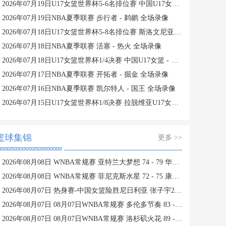
2026年07月19日U17女篮世界杯5-6名排位赛 中国U17女篮 - 新西兰U17女篮 全场录像
2026年07月19日NBA夏季联赛 步行者 - 鹈鹕 全场录像
2026年07月18日U17女篮世界杯5-8名排位赛 斯洛文尼亚U17女篮 - 中国U17女篮 全场录像
2026年07月18日NBA夏季联赛 活塞 - 热火 全场录像
2026年07月18日U17女篮世界杯1/4决赛 中国U17女篮 - 加拿大U17女篮 录像
2026年07月17日NBA夏季联赛 开拓者 - 掘金 全场录像
2026年07月16日NBA夏季联赛 凯尔特人 - 国王 全场录像
2026年07月15日U17女篮世界杯1/8决赛 拉脱维亚U17女篮 - 中国U17女篮 录像
篮球集锦
更多 >>
2026年08月08日 WNBA常规赛 亚特兰大梦想 74 - 79 华盛顿神秘人 全场集锦
2026年08月08日 WNBA常规赛 菲尼克斯水星 72 - 75 康涅狄格太阳 全场集锦
2026年08月07日 热身赛-中国女篮险胜尼日利亚 张子宇24+11 杨舒予12+6
2026年08月07日 08月07日WNBA常规赛 多伦多节奏 83 - 97 波特兰火焰 集锦
2026年08月07日 08月07日WNBA常规赛 洛杉矶火花 89 - 82 明尼苏达山猫 全场集锦