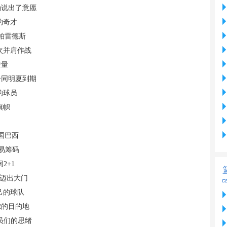
确说出了意愿
约奇才
帕雷德斯
次并肩作战
变量
合同明夏到期
的球员
旗帜
国巴西
交易筹码
2+1
脚迈出大门
己的球队
虑的目的地
员们的思绪