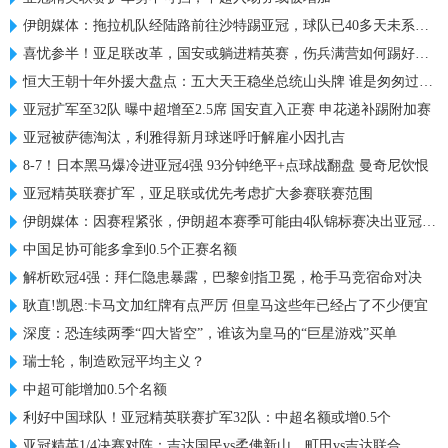
伊朗媒体：拖拉机队经陆路前往沙特踢亚冠，球队已40多天未系统训练
喜忧参半！亚足联改革，国安或躺进精英赛，伤兵满营如何踢好比赛
恒大王朝十年外援大盘点：五大天王稳坐总统山头牌 谁是匆匆过客？
亚冠扩军至32队 曝中超增至2.5席 国安直入正赛 申花递补踢附加赛
亚冠被萨德淘汰，利雅得新月球迷呼吁解雇小因扎吉
8-7！日本黑马爆冷进亚冠4强 93分钟绝平+点球战翻盘 曼奇尼饮恨
亚冠精英联赛扩军，亚足联或优先考虑扩大参赛联赛范围
伊朗媒体：因赛程紧张，伊朗超本赛季可能由4队锦标赛决出亚冠名额
中国足协可能多拿到0.5个正赛名额
解析欧冠4强：拜仁隐患暴露，巴黎剑指卫冕，枪手马竞宿命对决
耿直!凯恩:卡马文加红牌有点严厉 但皇马这些年已经占了不少便宜
深度：恐连续两季“四大皆空”，谁该为皇马的“巨星游戏”买单
瑞士轮，制造欧冠平均主义？
中超可能增加0.5个名额
利好中国球队！亚冠精英联赛扩军32队：中超名额或增0.5个
亚冠精英1/4决赛对阵：吉达国民vs柔佛新山，町田vs吉达联合