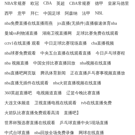
CBA
NBA常规赛
欧冠
英超
CBA常规赛
德甲
皇家马德里
NBL
西甲
意甲
拜仁
中国足球
阿森纳
法甲
nba免费直播在线直播雨燕
jrs直播(无插件)直播极速体育nba
曼城vs利物浦直播
湖南卫视直播网
足球比赛免费在线观看
cctv1在线直播 观看
中日足球比赛现场直播
cba直播视频
nba球赛免费观看
中央五台直播在线观看直播
今日乒乓球赛程
nba 视频直播
中国女排比赛直播回放
nba视频在线直播
nba直播吧网页版
腾讯体育新闻
正在直播乒乓赛事视频直播放
nba直播无插件在线观看
nba火箭直播视频在线直播
360英超直播吧
电视频道直播
辽篮今晚比赛直播
大连文体频道
卫视直播电视在线观看
tvb在线直播免费
火箭队比赛直播免费观看高清
直播吧】
世界杯预选赛直播在线观看
乒乓球直播中央5现场直播
中式台球直播
nba回放全场免费录像
网球在线直播