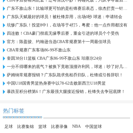
CBA季后赛格局乱套！辽粤情况不妙！再碰死敌，六队争夺最后一席
广东不敌山东！比输球更可怕的是杜锋赛后表态，徐杰拦责一针见血
广东队天赋最好的球员！被杜锋弃用，出场0秒 球迷：申请转会
坑惨广东队！投篮8中1，在场等于4打5，粤蜜：他一点作用都没有
四连败！CBA豪门彻底无缘季后赛，重金引进的球员个个受伤
官方：陈盈骏、约翰逊当选CBA常规赛第十一周最佳球员
CBA常规赛广东客场86-99不敌山东
奎因38分11篮板 CBA广东86-99不敌山东 珀塞尔24分
一分不得哪来的底气？被换下竟敢顶撞许利民，球迷：吵了好几次了
萨姆纳常规赛报销？广东队跪求焦柏乔归队，杜锋或引咎辞职！
中国U18国青男篮热身赛中以78-62击败新西兰U18男篮
暴跌至积分榜第6！广东最强大腿接近报销，杜锋失去争冠底牌！
热门标签
NBA
足球
比赛集锦
篮球
比赛录像
中国篮球