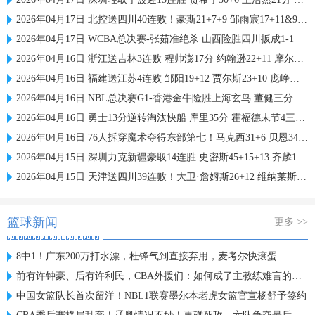
2026年04月17日 北控送四川40连败！豪斯21+7+9 邹雨宸17+11&9前场板
2026年04月17日 WCBA总决赛-张茹准绝杀 山西险胜四川扳成1-1
2026年04月16日 浙江送吉林3连败 程帅澎17分 约翰逊22+11 摩尔19+6
2026年04月16日 福建送江苏4连败 邹阳19+12 贾尔斯23+10 庞峥麟11中3
2026年04月16日 NBL总决赛G1-香港金牛险胜上海玄鸟 董健三分绝杀 拉维特32分
2026年04月16日 勇士13分逆转淘汰快船 库里35分 霍福德末节4三分 伦纳德21分
2026年04月16日 76人拆穿魔术夺得东部第七！马克西31+6 贝恩34分 班凯罗迷失
2026年04月15日 深圳力克新疆豪取14连胜 史密斯45+15+13 齐麟17分
2026年04月15日 天津送四川39连败！大卫·詹姆斯26+12 维纳莱斯33+5+12
篮球新闻
更多 >>
8中1！广东200万打水漂，杜锋气到直接弃用，麦考尔快滚蛋
前有许钟豪、后有许利民，CBA外援们：如何成了主教练难言的痛？
中国女篮队长首次留洋！NBL1联赛墨尔本老虎女篮官宣杨舒予签约