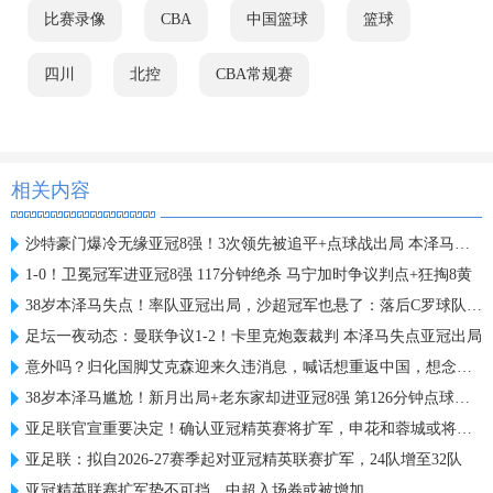
比赛录像
CBA
中国篮球
篮球
四川
北控
CBA常规赛
相关内容
沙特豪门爆冷无缘亚冠8强！3次领先被追平+点球战出局 本泽马失点
1-0！卫冕冠军进亚冠8强 117分钟绝杀 马宁加时争议判点+狂掏8黄
38岁本泽马失点！率队亚冠出局，沙超冠军也悬了：落后C罗球队5分
足坛一夜动态：曼联争议1-2！卡里克炮轰裁判 本泽马失点亚冠出局
意外吗？归化国脚艾克森迎来久违消息，喊话想重返中国，想念球迷
38岁本泽马尴尬！新月出局+老东家却进亚冠8强 第126分钟点球绝杀
亚足联官宣重要决定！确认亚冠精英赛将扩军，申花和蓉城或将受益
亚足联：拟自2026-27赛季起对亚冠精英联赛扩军，24队增至32队
亚冠精英联赛扩军势不可挡，中超入场券或被增加