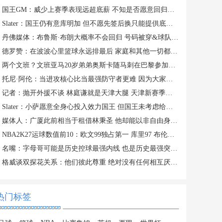
国王GM：威少上赛季表现远超底薪 不知是否愿意回归扮演更小角色
Slater：国王仍有意库明加 但不愿先签后换只能提供底薪 谈判停滞
丹佛媒体：布鲁斯·布朗大概率不会回归 号码被穿&球队总薪资过高
德罗赞：在波波心里篮球永远排最后 家庭和其他一切都在篮球之前
两个文班？文班亚马20岁弟弟奥斯卡随马刺在巴黎参加训练
托尼·阿伦：当进攻核心比当最强防守者更难 因为大家一直研究你
记者：抛开外援不谈 林庭谦就是天津大腿 天津新赛季有点难
Slater：小萨愿意全身心投入效力国王 但国王未考虑给他提供新约
媒体人：广厦此前相当于租借林秉圣 他却能以非自由身参加CBA选秀
NBA2K27运球数值前10：欧文99独占第一 库里97 布伦森&SGA96
名嘴：字母哥可能是历史控球最强内线 也是历史最强突破型大个子
格威谈双探花关系：他们彼此尊重 绝对没有任何相互厌恶的情绪
热门标签