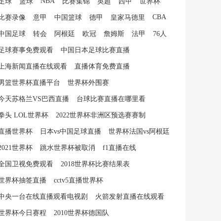
NBA
足球
篮球
比赛集锦
英超
西甲
世界杯
CBA
比赛录像
意甲
中国篮球
德甲
皇家马德里
中国足球
转会
阿根廷
欧冠
詹姆斯
法甲
76人
足球赛事免费观看
中国日本足球比赛直播
上海新闻直播在线观看
直播体育免费直播
男篮世界杯直播平台
世界杯外围赛
今天苏格兰VS巴西直播
台球比赛直播在哪里看
拳头 LOL世界杯
2022世界杯非洲区预选赛赛制
直播世界杯
日本vs中国足球直播
世界杯法国vs阿根廷
2021世界杯
跳水世界杯被取消
f1直播在线
全国卫视免费观看
2018世界杯比赛结果表
世界杯抽签直播
cctv5直播世界杯
中央一台在线直播观看电视剧
火箭发射直播在线观看
世界杯今日赛程
2010世界杯德国队