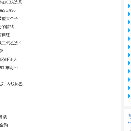
加CBA选秀
&SGA96
破型大个子
恶的情绪
房训练
二裁二怎么选？
逊
图恐吓证人
3 布朗90
在列 内线热巴
备战
场全勤