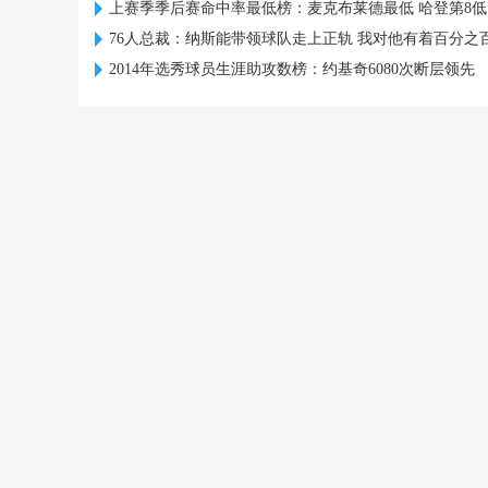
上赛季季后赛命中率最低榜：麦克布莱德最低 哈登第8低
76人总裁：纳斯能带领球队走上正轨 我对他有着百分之
2014年选秀球员生涯助攻数榜：约基奇6080次断层领先