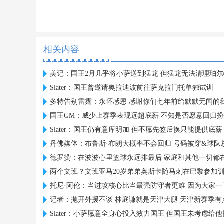
相关内容
美记：国王2月几乎将小萨送到猛龙 但猛龙无法清理珀
Slater：国王曾邀请奥拉迪波前往萨克拉门托单独试训
多特告别雷霆：永怀感恩 感谢你们七年前给默默无闻的
国王GM：威少上赛季表现远超底薪 不知是否愿意回归
Slater：国王仍有意库明加 但不愿先签后换只能提供底薪
丹佛媒体：布鲁斯·布朗大概率不会回归 号码被穿&球队
德罗赞：在波波心里篮球永远排最后 家庭和其他一切都
两个文班？文班亚马20岁弟弟奥斯卡随马刺在巴黎参加
托尼·阿伦：当进攻核心比当最强防守者更难 因为大家一
记者：抛开外援不谈 林庭谦就是天津大腿 天津新赛季有
Slater：小萨愿意全身心投入效力国王 但国王未考虑给