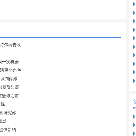
尔特尔而告吹
我一次机会
扮演更小角色
 谈判停滞
总薪资过高
在篮球之前
训练
直研究你
点难
他提供新约