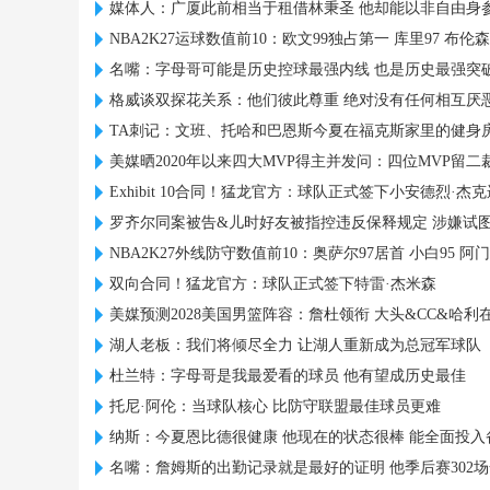
媒体人：广厦此前相当于租借林秉圣 他却能以非自由身参
NBA2K27运球数值前10：欧文99独占第一 库里97 布伦森
名嘴：字母哥可能是历史控球最强内线 也是历史最强突
格威谈双探花关系：他们彼此尊重 绝对没有任何相互厌
TA刺记：文班、托哈和巴恩斯今夏在福克斯家里的健身
美媒晒2020年以来四大MVP得主并发问：四位MVP留
Exhibit 10合同！猛龙官方：球队正式签下小安德烈·杰克
罗齐尔同案被告&儿时好友被指控违反保释规定 涉嫌试
NBA2K27外线防守数值前10：奥萨尔97居首 小白95 阿门9
双向合同！猛龙官方：球队正式签下特雷·杰米森
美媒预测2028美国男篮阵容：詹杜领衔 大头&CC&哈利
湖人老板：我们将倾尽全力 让湖人重新成为总冠军球队
杜兰特：字母哥是我最爱看的球员 他有望成历史最佳
托尼·阿伦：当球队核心 比防守联盟最佳球员更难
纳斯：今夏恩比德很健康 他现在的状态很棒 能全面投入
名嘴：詹姆斯的出勤记录就是最好的证明 他季后赛302