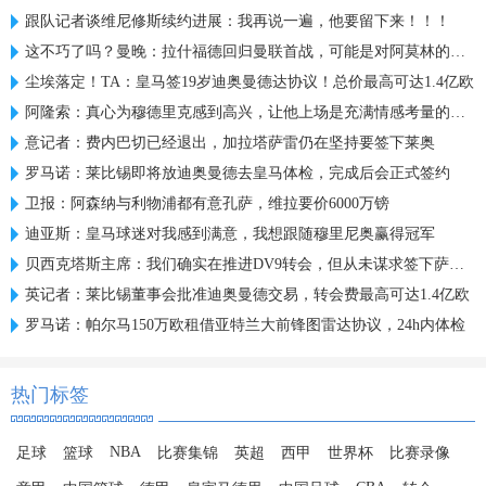
跟队记者谈维尼修斯续约进展：我再说一遍，他要留下来！！！
这不巧了吗？曼晚：拉什福德回归曼联首战，可能是对阿莫林的米兰
尘埃落定！TA：皇马签19岁迪奥曼德达协议！总价最高可达1.4亿欧
阿隆索：真心为穆德里克感到高兴，让他上场是充满情感考量的决定
意记者：费内巴切已经退出，加拉塔萨雷仍在坚持要签下莱奥
罗马诺：莱比锡即将放迪奥曼德去皇马体检，完成后会正式签约
卫报：阿森纳与利物浦都有意孔萨，维拉要价6000万镑
迪亚斯：皇马球迷对我感到满意，我想跟随穆里尼奥赢得冠军
贝西克塔斯主席：我们确实在推进DV9转会，但从未谋求签下萨拉赫
英记者：莱比锡董事会批准迪奥曼德交易，转会费最高可达1.4亿欧
罗马诺：帕尔马150万欧租借亚特兰大前锋图雷达协议，24h内体检
热门标签
NBA
足球
篮球
比赛集锦
英超
西甲
世界杯
比赛录像