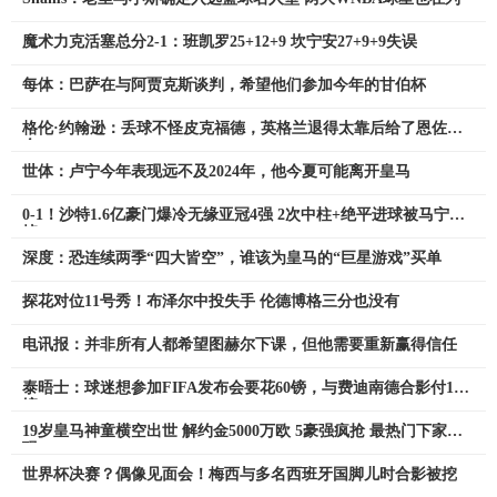
魔术力克活塞总分2-1：班凯罗25+12+9 坎宁安27+9+9失误
每体：巴萨在与阿贾克斯谈判，希望他们参加今年的甘伯杯
格伦·约翰逊：丢球不怪皮克福德，英格兰退得太靠后给了恩佐机
会
世体：卢宁今年表现远不及2024年，他今夏可能离开皇马
0-1！沙特1.6亿豪门爆冷无缘亚冠4强 2次中柱+绝平进球被马宁吹
掉
深度：恐连续两季“四大皆空”，谁该为皇马的“巨星游戏”买单
探花对位11号秀！布泽尔中投失手 伦德博格三分也没有
电讯报：并非所有人都希望图赫尔下课，但他需要重新赢得信任
泰晤士：球迷想参加FIFA发布会要花60镑，与费迪南德合影付126
镑
19岁皇马神童横空出世 解约金5000万欧 5豪强疯抢 最热门下家浮
现
世界杯决赛？偶像见面会！梅西与多名西班牙国脚儿时合影被挖