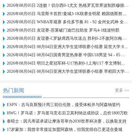
2026年08月05日 2连败！切尔西0-1尤文 热格罗瓦世界波制胜穆德里克时隔614天复出
2026年08月05日 马雷斯卡首胜!曼城3-1K联赛全明星 赖因德斯努里破门塞梅尼奥助攻
2026年08月05日 WNBA常规赛 多伦多节奏 81 - 92 金州女武神 全场集锦
2026年08月05日 友谊赛-苏莱破门迪巴拉助攻 罗马4-1纽波特郡
2026年08月05日 友谊赛-C罗缺席西马坎送点 胜利0-2不敌阿尔梅里亚
2026年08月04日 08月04日亚洲大学生篮球联赛小组赛 延世大学 82 - 83 北京大学 集锦
2026年08月04日 08月04日国青男篮热身赛 中国U18男篮 94 - 85 加拿大大卫·安篮球学院 集锦
2026年08月04日 明日之星冠军杯-U17热刺0-1上海U17 李文博制胜球
2026年08月04日 08月04日亚洲大学生篮球联赛小组赛 早稻田大学 71 - 86 清华大学 集锦
热门新闻
更多 >>
ESPN：吉马良斯预计周三前往伦敦，接受体检并与阿森纳签约
HWG！罗马诺：罗马签马竞右后卫莫利纳达成协议，总价1800万欧
泰晤士：因凡蒂诺承诺让摩洛哥举办2030世界杯决赛，以换取支持
17岁蒙加：我曾非常接近加盟阿森纳，但我觉得自己更适合曼城