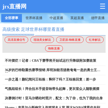
☰
jrs直播网
全部赛事
世界杯直播
中超直播
英超直播
德甲直播
高级搜索 足球世界杯哪里看直播
高清直播信号
现场美女解说
卫星源-蜘蛛直播
红单解说
蜘蛛直播
不许摆烂！记者：CBA下赛季将开始试运行升降级附加赛政策
36岁的巴特勒重伤赛季报销 库明加能否拯救奄奄一息的勇士王
朝？
一步之遥！蒯纪闻问王钰栋：释怀了吗？王钰栋回复：差一步
气氛组组长！拜合拉木手提音响带头起舞，更衣室众人随歌摇摆
决赛倒计时！亚马尔晒幼时照片，配文：为了你，也为了我的出身
Shams：老里与小斯确定入选篮球名人堂 两大WNBA球星也在列