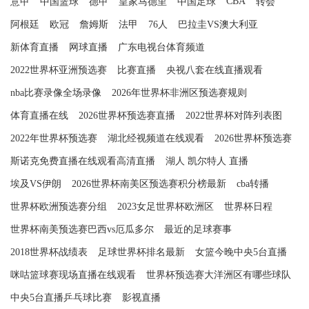
CBA
意甲
中国篮球
德甲
皇家马德里
中国足球
转会
阿根廷
欧冠
詹姆斯
法甲
76人
巴拉圭VS澳大利亚
新体育直播
网球直播
广东电视台体育频道
2022世界杯亚洲预选赛
比赛直播
央视八套在线直播观看
nba比赛录像全场录像
2026年世界杯非洲区预选赛规则
体育直播在线
2026世界杯预选赛直播
2022世界杯对阵列表图
2022年世界杯预选赛
湖北经视频道在线观看
2026世界杯预选赛
斯诺克免费直播在线观看高清直播
湖人 凯尔特人 直播
埃及VS伊朗
2026世界杯南美区预选赛积分榜最新
cba转播
世界杯欧洲预选赛分组
2023女足世界杯欧洲区
世界杯日程
世界杯南美预选赛巴西vs厄瓜多尔
最近的足球赛事
2018世界杯战绩表
足球世界杯排名最新
女篮今晚中央5台直播
咪咕篮球赛现场直播在线观看
世界杯预选赛大洋洲区有哪些球队
中央5台直播乒乓球比赛
影视直播