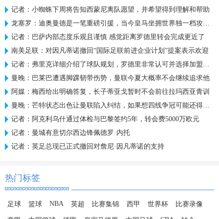
记者：小蜘蛛下周将告知西蒙尼离队愿望，并希望得到理解和帮助
龙塞罗：迪奥曼德是一笔重磅引援，当今皇马坐拥世界独一档攻击线
记者：巴萨内部态度乐观且谨慎 感觉距离罗德里转会完成更近了
南美足联：对因凡蒂诺撤回“国际足联前进企业计划”提案表示欢迎
记者：弗里克详细介绍了球队规划，罗德里非常认可并选择加盟巴萨
曼晚：巴莱巴遭遇脚踝韧带伤势，曼联今夏大概率不会继续追求他
阿媒：梅西给出明确答复，长子蒂亚戈暂时不会前往拉玛西亚青训
曼晚：芒特状态出色让曼联陷入纠结，如果想四线争冠可能还得买人
记者：阿克利乌什通过体检与巴黎签约5年，转会费5000万欧元
记者：曼城有意切尔西边锋佩德罗·内托
记者：英足总现已正式撤回对詹尼·因凡蒂诺的支持
热门标签
NBA
足球
篮球
英超
比赛集锦
西甲
世界杯
比赛录像