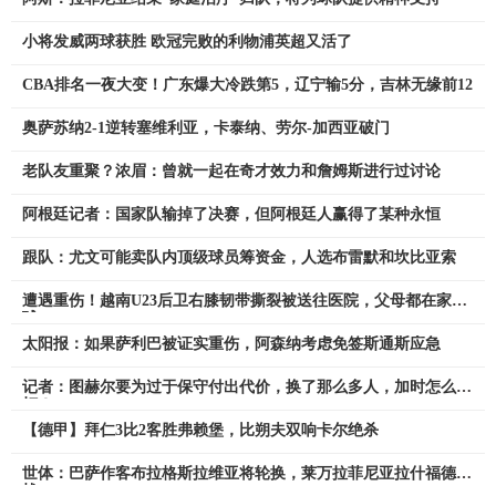
小将发威两球获胜 欧冠完败的利物浦英超又活了
CBA排名一夜大变！广东爆大冷跌第5，辽宁输5分，吉林无缘前12
奥萨苏纳2-1逆转塞维利亚，卡泰纳、劳尔-加西亚破门
老队友重聚？浓眉：曾就一起在奇才效力和詹姆斯进行过讨论
阿根廷记者：国家队输掉了决赛，但阿根廷人赢得了某种永恒
跟队：尤文可能卖队内顶级球员筹资金，人选布雷默和坎比亚索
遭遇重伤！越南U23后卫右膝韧带撕裂被送往医院，父母都在家看
球
太阳报：如果萨利巴被证实重伤，阿森纳考虑免签斯通斯应急
记者：图赫尔要为过于保守付出代价，换了那么多人，加时怎么
打？
【德甲】拜仁3比2客胜弗赖堡，比朔夫双响卡尔绝杀
世体：巴萨作客布拉格斯拉维亚将轮换，莱万拉菲尼亚拉什福德出
战