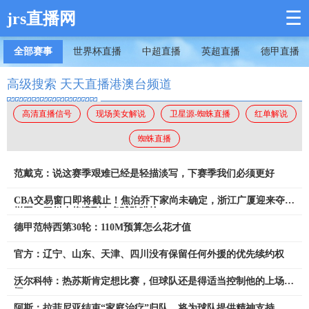
☰
jrs直播网
全部赛事
世界杯直播
中超直播
英超直播
德甲直播
高级搜索 天天直播港澳台频道
高清直播信号
现场美女解说
卫星源-蜘蛛直播
红单解说
蜘蛛直播
范戴克：说这赛季艰难已经是轻描淡写，下赛季我们必须更好
CBA交易窗口即将截止！焦泊乔下家尚未确定，浙江广厦迎来夺冠
拼图，四川小将遭到众多球队哄抢
德甲范特西第30轮：110M预算怎么花才值
官方：辽宁、山东、天津、四川没有保留任何外援的优先续约权
沃尔科特：热苏斯肯定想比赛，但球队还是得适当控制他的上场时
间
阿斯：拉菲尼亚结束“家庭治疗”归队，将为球队提供精神支持