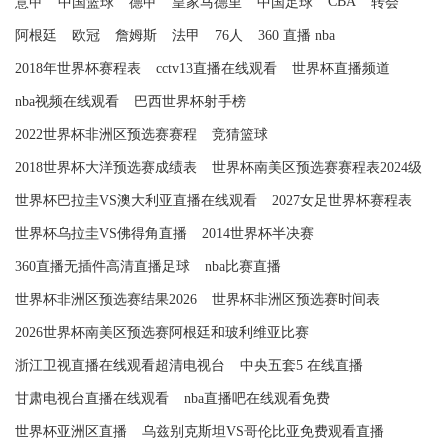
CBA
意甲
中国篮球
德甲
皇家马德里
中国足球
转会
阿根廷
欧冠
詹姆斯
法甲
76人
360 直播 nba
2018年世界杯赛程表
cctv13直播在线观看
世界杯直播频道
nba视频在线观看
巴西世界杯射手榜
2022世界杯非洲区预选赛赛程
竞猜篮球
2018世界杯大洋预选赛成绩表
世界杯南美区预选赛赛程表2024级
世界杯巴拉圭VS澳大利亚直播在线观看
2027女足世界杯赛程表
世界杯乌拉圭VS佛得角直播
2014世界杯半决赛
360直播无插件高清直播足球
nba比赛直播
世界杯非洲区预选赛结果2026
世界杯非洲区预选赛时间表
2026世界杯南美区预选赛阿根廷和玻利维亚比赛
浙江卫视直播在线观看超清电视台
中央五套5 在线直播
甘肃电视台直播在线观看
nba直播吧在线观看免费
世界杯亚洲区直播
乌兹别克斯坦VS哥伦比亚免费观看直播