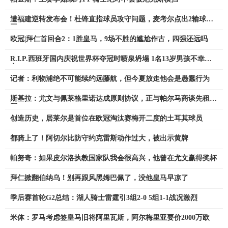
遭福建逆转发布会！杜锋直指球员攻守问题，麦考尔点出2输球原
因
欧冠|拜仁首回合2：1胜皇马，9场不胜的尴尬作古，四强还远吗
R.I.P.西班牙国内庆祝世界杯夺冠时喷泉坍塌 1名13岁男孩不幸身
亡
记者：利物浦绝不可能续约远藤航，但今夏放走他会是愚蠢行为
斯基拉：尤文与佩莱格里诺达成原则协议，正与帕尔马商谈先租后
买
创造历史，居莱尔是首位在欧冠淘汰赛梅开二度的土耳其球员
都骑上了！阿切尔比防守约克雷斯动作过大，被出示黄牌
帕努奇：如果皮尔洛执教国家队我会很高兴，他曾在尤文赢得奖杯
拜仁掀翻伯纳乌！别再跟风黑姆巴佩了，没他皇马早凉了
季后赛首轮G2总结：湖人骑士雷霆引3组2-0 5组1-1战况激烈
米体：罗马考虑签皇马旧将阿里瓦斯，阿尔梅里亚要价2000万欧