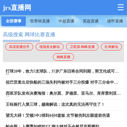
☰
jrs直播网
全部赛事
世界杯直播
中超直播
英超直播
德甲直播
高级搜索 网球比赛直播
高清直播信号
现场美女解说
卫星源-蜘蛛直播
红单解说
蜘蛛直播
打球20年，效力5支球队，37岁广东旧将合同到期，郭艾伦或可接
班
祖巴茨复出后快船的三场失利均被对手三分投爆 对手三分命中率
48%
西班牙队发布决赛海报：奥尔莫、罗德里、亚马尔、库库雷利亚出
镜
王钰栋打入第三球，越南解说：这次真的无法再守住了！
望无大碍！艾顿5中2得到4分8篮板 次节被伤到左眼提前伤退
帕金斯：上赛季如续约TT 骑士绝对不会被尼克斯横扫