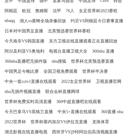
CBA
意甲
中国篮球
德甲
皇家马德里
中国足球
转会
阿根廷
欧冠
詹姆斯
法甲
76人
女足世界杯2023赛程
nbaqq
湖人vs黄蜂全场录像回放
约旦VS阿根廷今日赛事直播
日本对中国男足直播
北美预选赛世界杯赛程
今天南非VS韩国直播
东方卫视在线直播观看正在直播回放
阿尔及利亚VS奥地利
电视台直播卫视大全
360nba 直播
360nba直播吧无插件版
nba搜狐
世界杯北美预选赛直播
中国男足今晚比赛
全国卫视免费观看
世界杯半决赛
中央一套cctv1直播在线观看
2022女足世界杯
卫视直播官网
nba无插件视频直播
联合会杯直播网球
世界杯免费实时高清直播
360中超直播吧在线观看
今天巴拿马VS英格兰直播
中央5+直播在线观看
360直播 nba
2022世界杯
世界杯塞内加尔VS伊拉克直播
龙珠体育
湖北影视在线直播电视
西班牙VS沙特阿拉伯高清视频直播