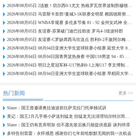
2026年08月05日 2连败！切尔西0-1尤文 热格罗瓦世界波制胜穆德里克时隔614天复出
2026年08月05日 马雷斯卡首胜!曼城3-1K联赛全明星 赖因德斯努里破门塞梅尼奥助攻
2026年08月05日 WNBA常规赛 多伦多节奏 81 - 92 金州女武神 全场集锦
2026年08月05日 友谊赛-苏莱破门迪巴拉助攻 罗马4-1纽波特郡
2026年08月05日 友谊赛-C罗缺席西马坎送点 胜利0-2不敌阿尔梅里亚
2026年08月04日 08月04日亚洲大学生篮球联赛小组赛 延世大学 82 - 83 北京大学 集锦
2026年08月04日 08月04日国青男篮热身赛 中国U18男篮 94 - 85 加拿大大卫·安篮球学院 集锦
2026年08月04日 明日之星冠军杯-U17热刺0-1上海U17 李文博制胜球
2026年08月04日 08月04日亚洲大学生篮球联赛小组赛 早稻田大学 71 - 86 清华大学 集锦
热门新闻
更多 >>
Slater：国王曾邀请奥拉迪波前往萨克拉门托单独试训
美记：国王2月几乎将小萨送到猛龙 但猛龙无法清理珀尔特尔而告吹
Slater：国王仍有意库明加 但不愿先签后换只能提供底薪 谈判停滞
多特告别雷霆：永怀感恩 感谢你们七年前给默默无闻的我一次机会