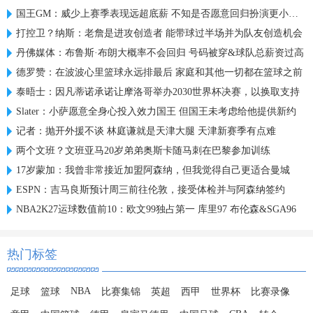
国王GM：威少上赛季表现远超底薪 不知是否愿意回归扮演更小角色
打控卫？纳斯：老詹是进攻创造者 能带球过半场并为队友创造机会
丹佛媒体：布鲁斯·布朗大概率不会回归 号码被穿&球队总薪资过高
德罗赞：在波波心里篮球永远排最后 家庭和其他一切都在篮球之前
泰晤士：因凡蒂诺承诺让摩洛哥举办2030世界杯决赛，以换取支持
Slater：小萨愿意全身心投入效力国王 但国王未考虑给他提供新约
记者：抛开外援不谈 林庭谦就是天津大腿 天津新赛季有点难
两个文班？文班亚马20岁弟弟奥斯卡随马刺在巴黎参加训练
17岁蒙加：我曾非常接近加盟阿森纳，但我觉得自己更适合曼城
ESPN：吉马良斯预计周三前往伦敦，接受体检并与阿森纳签约
NBA2K27运球数值前10：欧文99独占第一 库里97 布伦森&SGA96
热门标签
NBA
足球
篮球
比赛集锦
英超
西甲
世界杯
比赛录像