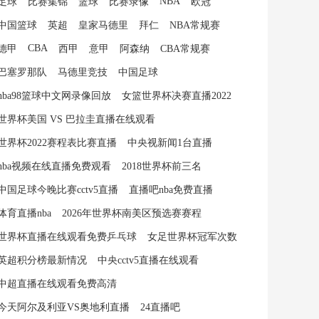
NBA
足球
比赛集锦
篮球
比赛录像
欧冠
中国篮球
英超
皇家马德里
拜仁
NBA常规赛
CBA
德甲
西甲
意甲
阿森纳
CBA常规赛
巴塞罗那队
马德里竞技
中国足球
nba98篮球中文网录像回放
女篮世界杯决赛直播2022
世界杯美国 VS 巴拉圭直播在线观看
世界杯2022赛程表比赛直播
中央视新闻1台直播
nba视频在线直播免费观看
2018世界杯前三名
中国足球今晚比赛cctv5直播
直播吧nba免费直播
体育直播nba
2026年世界杯南美区预选赛赛程
世界杯直播在线观看免费乒乓球
女足世界杯冠军次数
英超积分榜最新情况
中央cctv5直播在线观看
中超直播在线观看免费高清
今天阿尔及利亚VS奥地利直播
24直播吧