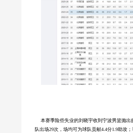
本赛季险些失业的刘晓宇收到宁波男篮抛出
队出场29次，场均可为球队贡献4.4分1.9助攻