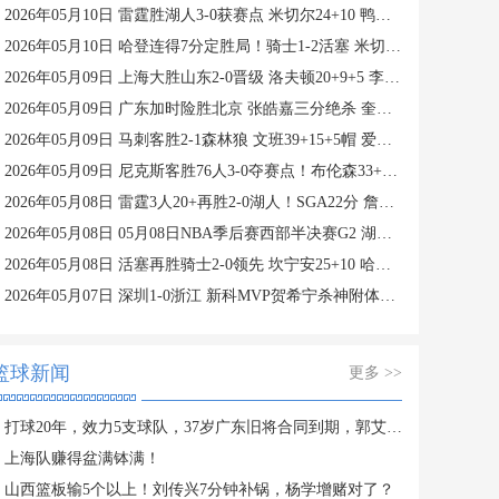
2026年05月10日 雷霆胜湖人3-0获赛点 米切尔24+10 鸭梨23+9 詹姆斯19投19分
2026年05月10日 哈登连得7分定胜局！骑士1-2活塞 米切尔35分 坎宁安27+10+10
2026年05月09日 上海大胜山东2-0晋级 洛夫顿20+9+5 李添荣14分 陈林坚21分
2026年05月09日 广东加时险胜北京 张皓嘉三分绝杀 奎因39+9+8 胡明轩23+6
2026年05月09日 马刺客胜2-1森林狼 文班39+15+5帽 爱德华兹32+14+6
2026年05月09日 尼克斯客胜76人3-0夺赛点！布伦森33+5+9 恩比德复出17中7
2026年05月08日 雷霆3人20+再胜2-0湖人！SGA22分 詹姆斯23+6 小里31+6
2026年05月08日 05月08日NBA季后赛西部半决赛G2 湖人 - 雷霆 精彩镜头
2026年05月08日 活塞再胜骑士2-0领先 坎宁安25+10 哈里斯21+7 哈登13中3
2026年05月07日 深圳1-0浙江 新科MVP贺希宁杀神附体轰32分 史密斯27+9
篮球新闻
更多 >>
打球20年，效力5支球队，37岁广东旧将合同到期，郭艾伦或可接班
上海队赚得盆满钵满！
山西篮板输5个以上！刘传兴7分钟补锅，杨学增赌对了？