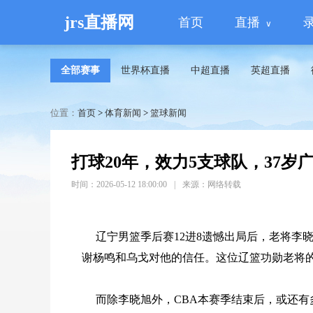
jrs直播网
首页
直播
全部赛事
世界杯直播
中超直播
英超直播
位置：
首页
>
体育新闻
>
篮球新闻
打球20年，效力5支球队，37
时间：2026-05-12 18:00:00
|
来源：网络转载
辽宁男篮季后赛12进8遗憾出局后，老将李
谢杨鸣和乌戈对他的信任。这位辽篮功勋老将
而除李晓旭外，CBA本赛季结束后，或还有