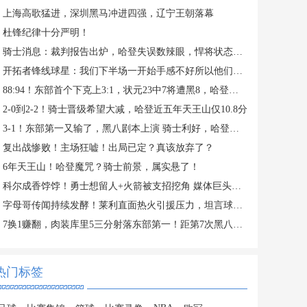
上海高歌猛进，深圳黑马冲进四强，辽宁王朝落幕
杜锋纪律十分严明！
骑士消息：裁判报告出炉，哈登失误数辣眼，悍将状态堪忧
开拓者锋线球星：我们下半场一开始手感不好所以他们打出了小高潮
88:94！东部首个下克上3:1，状元23中7将遭黑8，哈登压力陡增
2-0到2-2！骑士晋级希望大减，哈登近五年天王山仅10.8分
3-1！东部第一又输了，黑八剧本上演 骑士利好，哈登自己要争气
复出战惨败！主场狂嘘！出局已定？真该放弃了？
6年天王山！哈登魔咒？骑士前景，属实悬了！
科尔成香饽饽！勇士想留人+火箭被支招挖角 媒体巨头也抛来橄榄枝
字母哥传闻持续发酵！莱利直面热火引援压力，坦言球队致命短板
7换1赚翻，肉装库里5三分射落东部第一！距第7次黑八奇迹仅差一步
热门标签