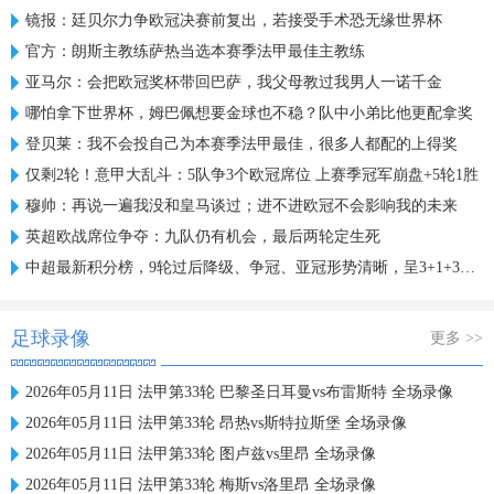
镜报：廷贝尔力争欧冠决赛前复出，若接受手术恐无缘世界杯
官方：朗斯主教练萨热当选本赛季法甲最佳主教练
亚马尔：会把欧冠奖杯带回巴萨，我父母教过我男人一诺千金
哪怕拿下世界杯，姆巴佩想要金球也不稳？队中小弟比他更配拿奖
登贝莱：我不会投自己为本赛季法甲最佳，很多人都配的上得奖
仅剩2轮！意甲大乱斗：5队争3个欧冠席位 上赛季冠军崩盘+5轮1胜
穆帅：再说一遍我没和皇马谈过；进不进欧冠不会影响我的未来
英超欧战席位争夺：九队仍有机会，最后两轮定生死
中超最新积分榜，9轮过后降级、争冠、亚冠形势清晰，呈3+1+3格局
足球录像
更多 >>
2026年05月11日 法甲第33轮 巴黎圣日耳曼vs布雷斯特 全场录像
2026年05月11日 法甲第33轮 昂热vs斯特拉斯堡 全场录像
2026年05月11日 法甲第33轮 图卢兹vs里昂 全场录像
2026年05月11日 法甲第33轮 梅斯vs洛里昂 全场录像