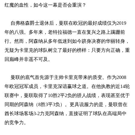
红魔的血性，如今这一幕是否会重演？
自弗格森爵士退休后，曼联在欧冠的最好成绩仅为2019
年的八强。多年来，老特拉福德一直在复兴之路上蹒跚前
行。然而，阿森纳从多年低迷到如今跻身决赛的华丽转身，
无疑为卡里克的球队树立了最好的榜样：只要方向正确，重
回巅峰并非遥不可及。
曼联的底气首先源于主帅卡里克带来的质变。作为2008
年欧冠冠军成员，卡里克深谙赢球之道。在他执教的近14轮
联赛中，曼联取得了10胜2平2负的骄人战绩，表现甚至优于
同期的阿森纳（8胜3平3负）。更具说服力的是，曼联曾在
酋长球场客场3-2力克阿森纳，直接证明了球队在高端局中
的竞争力。