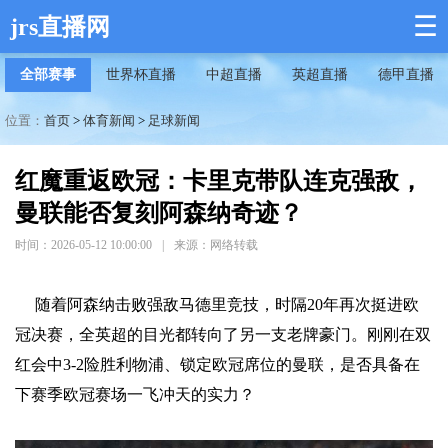
☰
jrs直播网
全部赛事
世界杯直播
中超直播
英超直播
德甲直播
位置：
首页
>
体育新闻
>
足球新闻
红魔重返欧冠：卡里克带队连克强敌，
曼联能否复刻阿森纳奇迹？
时间：2026-05-12 10:00:00
|
来源：网络转载
随着阿森纳击败强敌马德里竞技，时隔20年再次挺进欧
冠决赛，全英超的目光都转向了另一支老牌豪门。刚刚在双
红会中3-2险胜利物浦、锁定欧冠席位的曼联，是否具备在
下赛季欧冠赛场一飞冲天的实力？