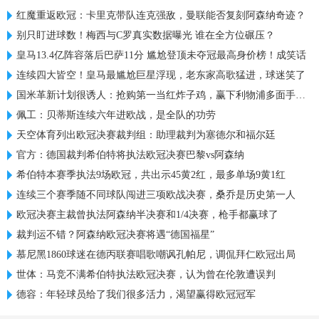
红魔重返欧冠：卡里克带队连克强敌，曼联能否复刻阿森纳奇迹？
别只盯进球数！梅西与C罗真实数据曝光 谁在全方位碾压？
皇马13.4亿阵容落后巴萨11分 尴尬登顶未夺冠最高身价榜！成笑话
连续四大皆空！皇马最尴尬巨星浮现，老东家高歌猛进，球迷笑了
国米革新计划很诱人：抢购第一当红炸子鸡，赢下利物浦多面手信任
佩工：贝蒂斯连续六年进欧战，是全队的功劳
天空体育列出欧冠决赛裁判组：助理裁判为塞德尔和福尔廷
官方：德国裁判希伯特将执法欧冠决赛巴黎vs阿森纳
希伯特本赛季执法9场欧冠，共出示45黄2红，最多单场9黄1红
连续三个赛季随不同球队闯进三项欧战决赛，桑乔是历史第一人
欧冠决赛主裁曾执法阿森纳半决赛和1/4决赛，枪手都赢球了
裁判运不错？阿森纳欧冠决赛将遇“德国福星”
慕尼黑1860球迷在德丙联赛唱歌嘲讽孔帕尼，调侃拜仁欧冠出局
世体：马竞不满希伯特执法欧冠决赛，认为曾在伦敦遭误判
德容：年轻球员给了我们很多活力，渴望赢得欧冠冠军