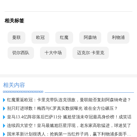
相关标签
曼联
欧冠
红魔
阿森纳
利物浦
切尔西队
十大中场
迈克尔·卡里克
相关内容
红魔重返欧冠：卡里克带队连克强敌，曼联能否复刻阿森纳奇迹？
别只盯进球数！梅西与C罗真实数据曝光 谁在全方位碾压？
皇马13.4亿阵容落后巴萨11分 尴尬登顶未夺冠最高身价榜！成笑话
连续四大皆空！皇马最尴尬巨星浮现，老东家高歌猛进，球迷笑了
国米革新计划很诱人：抢购第一当红炸子鸡，赢下利物浦多面手信任