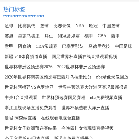
热门标签
NBA
足球
比赛集锦
篮球
比赛录像
欧冠
中国篮球
CBA
英超
皇家马德里
拜仁
NBA常规赛
德甲
西甲
意甲
阿森纳
CBA常规赛
巴塞罗那队
马德里竞技
中国足球
新疆tv10体育频道直播
国足世界杯直播在线直播观看视频
世界杯非洲区预选赛2026
2022世界杯非洲区预选赛
2026年世界杯南美区预选赛巴西对乌拉圭比分
nba录像录像回放
世界杯阿根廷VS克罗地亚
世界杯预选赛大洋洲区赛况最新报道
中央1台直播观看
世界杯预选赛国足赛程
nba免费视频直播
浙江卫视现场直播免费观看
世界杯预选赛大洋洲直播
曼城 阿森纳直播
在线观看电视台直播
世界杯女子欧洲预选赛结果
今晚四川女篮现场直播视频
今天突尼斯VS日本直播
斯诺克免费直播平台