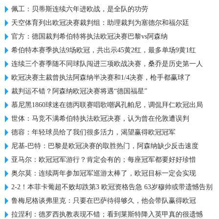
佩工：贝蒂斯连续六年进欧战，是全队的功劳
天空体育列出欧冠决赛裁判组：助理裁判为塞德尔和福尔廷
官方：德国裁判希伯特将执法欧冠决赛巴黎vs阿森纳
希伯特本赛季执法9场欧冠，共出示45黄2红，最多单场9黄1红
连续三个赛季随不同球队闯进三项欧战决赛，桑乔是历史第一人
欧冠决赛主裁曾执法阿森纳半决赛和1/4决赛，枪手都赢球了
裁判运不错？阿森纳欧冠决赛将遇“德国福星”
慕尼黑1860球迷在德丙联赛唱歌嘲讽孔帕尼，调侃拜仁欧冠出局
世体：马竞不满希伯特执法欧冠决赛，认为曾在伦敦遭误判
德容：年轻球员给了我们很多活力，渴望赢得欧冠冠军
尼基-巴特：巴黎是欧冠决赛的取胜热门，阿森纳缺少反击速度
亚马尔：欧冠冠军游行？肯定会有的；每座冠军都要好好珍惜
奥尔莫：连续两年参加冠军巡游太棒了，欧冠目标一定会实现
2-2！本菲卡葡超不败却跌第3 欧冠资格告急 63岁穆帅或带遗憾告别
鲁梅尼格谈弗里克：只要在巴萨待得够久，他会带队赢得欧冠
拉涅利：德罗西执教表现不错；看到莱斯特降入英甲真的很遗憾