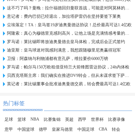
这不巧了吗？曼晚：拉什福德回归曼联首战，可能是对阿莫林的米兰
意记者：费内巴切已经退出，加拉塔萨雷仍在坚持要签下莱奥
尘埃落定！TA：皇马签19岁迪奥曼德达协议！总价最高可达1.4亿欧
阿隆索：真心为穆德里克感到高兴，让他上场是充满情感考量的决定
罗马诺：莱比锡即将放迪奥曼德去皇马体检，完成后会正式签约
迪亚斯：皇马球迷对我感到满意，我想跟随穆里尼奥赢得冠军
卫报：阿森纳与利物浦都有意孔萨，维拉要价6000万镑
罗马诺：帕尔马150万欧租借亚特兰大前锋图雷达协议，24h内体检
贝西克塔斯主席：我们确实在推进DV9转会，但从未谋求签下萨拉赫
英记者：莱比锡董事会批准迪奥曼德交易，转会费最高可达1.4亿欧
热门标签
NBA
足球
篮球
比赛集锦
英超
西甲
世界杯
比赛录像
CBA
意甲
中国篮球
德甲
皇家马德里
中国足球
转会