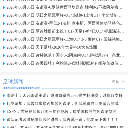
2026年08月05日 友谊赛-C罗缺席西马坎送点 胜利0-2不敌阿尔梅里亚
2026年08月04日 明日之星冠军杯-U17热刺0-1上海U17 李文博制胜球
2026年08月04日 友谊赛-拜仁2-1济州 查韦斯、阿西莫建功马特乌斯彩虹过人送助攻
2026年08月04日 两连胜提前出线！U17国足1-0毕巴U17 程晟涵连场破门赵松源中楣
2026年08月03日 明日之星冠军杯-上海U17 3-3 葡体U17 梁锦鸿梅开二度
2026年08月03日 天下足球-2026年世界杯50大名场面
2026年08月03日 读秒绝杀！国少3-2阿森纳U17 赵松源1V4一条龙+造乌龙 程晟涵绝杀
2026年08月03日 连丢四球！利物浦2-4遭利兹联逆转 维尔茨钱伯斯破门凯尔凯兹失误
足球新闻
更多 >>
泰晤士：因凡蒂诺承诺让摩洛哥举办2030世界杯决赛，以换取支持
17岁蒙加：我曾非常接近加盟阿森纳，但我觉得自己更适合曼城
ESPN：吉马良斯预计周三前往伦敦，接受体检并与阿森纳签约
跟队记者谈维尼修斯续约进展：我再说一遍，他要留下来！！！
HWG！罗马诺：罗马签马竞右后卫莫利纳达成协议，总价1800万欧