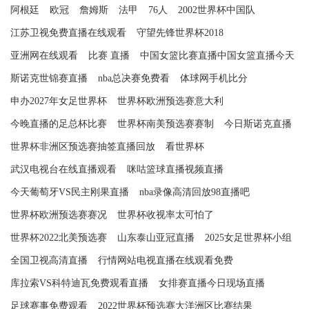
阿根廷
欧冠
詹姆斯
法甲
76人
2002世界杯中国队
江苏卫视免费直播在线观看
守望先锋世界杯2018
亚洲网在线观看
比赛 直播
中国女篮比赛直播中国女篮直播今天
斯诺克世锦赛直播
nba总决赛免费看
体球网手机比分
申办2027年女足世界杯
世界杯欧洲预选赛意大利
今晚直播的足总杯比赛
世界杯南美预选赛赛制
今日斯诺克直播
世界杯非洲区预选赛抽签直播回放
看世界杯
武汉电视台在线直播观看
咪咕篮球直播视频直播
今天葡萄牙VS民主刚果直播
nba录像高清回放98直播吧
世界杯欧洲预选赛赛况
世界杯收视率太可怕了
世界杯2022北美预选赛
山东泰山亚冠直播
2025女足世界杯小组
全国卫视高清直播
行情网站电视直播在线观看免费
库拉索VS科特迪瓦免费观看直播
女排赛直播今日现场直播
足球赛事免费观看
2022世界杯预选赛大洋洲区比赛结果