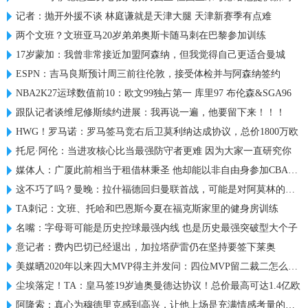
记者：抛开外援不谈 林庭谦就是天津大腿 天津新赛季有点难
两个文班？文班亚马20岁弟弟奥斯卡随马刺在巴黎参加训练
17岁蒙加：我曾非常接近加盟阿森纳，但我觉得自己更适合曼城
ESPN：吉马良斯预计周三前往伦敦，接受体检并与阿森纳签约
NBA2K27运球数值前10：欧文99独占第一 库里97 布伦森&SGA96
跟队记者谈维尼修斯续约进展：我再说一遍，他要留下来！！！
HWG！罗马诺：罗马签马竞右后卫莫利纳达成协议，总价1800万欧
托尼·阿伦：当进攻核心比当最强防守者更难 因为大家一直研究你
媒体人：广厦此前相当于租借林秉圣 他却能以非自由身参加CBA选秀
这不巧了吗？曼晚：拉什福德回归曼联首战，可能是对阿莫林的米兰
TA刺记：文班、托哈和巴恩斯今夏在福克斯家里的健身房训练
名嘴：字母哥可能是历史控球最强内线 也是历史最强突破型大个子
意记者：费内巴切已经退出，加拉塔萨雷仍在坚持要签下莱奥
美媒晒2020年以来四大MVP得主并发问：四位MVP留二裁二怎么选？
尘埃落定！TA：皇马签19岁迪奥曼德达协议！总价最高可达1.4亿欧
阿隆索：真心为穆德里克感到高兴，让他上场是充满情感考量的决定