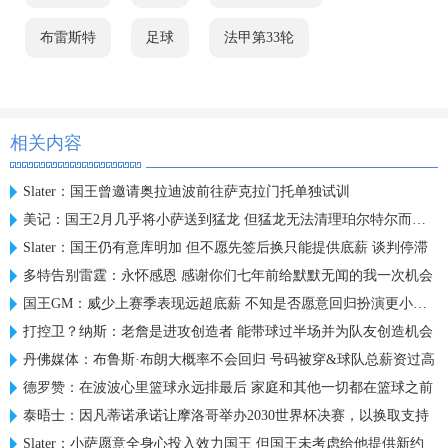
布雷斯特
足球
法甲第33轮
相关内容
Slater：国王曾邀请奥拉迪波前往萨克拉门托单独试训
美记：国王2月几乎将小萨送到猛龙 但猛龙无法清理珀尔特尔而告吹
Slater：国王仍有意库明加 但不愿先签后换只能提供底薪 谈判停滞
多特告别雷霆：永怀感恩 感谢你们七年前给默默无闻的我一次机会
国王GM：威少上赛季表现远超底薪 不知是否愿意回归扮演更小角色
打控卫？纳斯：老詹是进攻创造者 能带球过半场并为队友创造机会
丹佛媒体：布鲁斯·布朗大概率不会回归 号码被穿&球队总薪资过高
德罗赞：在波波心里篮球永远排最后 家庭和其他一切都在篮球之前
泰晤士：因凡蒂诺承诺让摩洛哥举办2030世界杯决赛，以换取支持
Slater：小萨愿意全身心投入效力国王 但国王未考虑给他提供新约