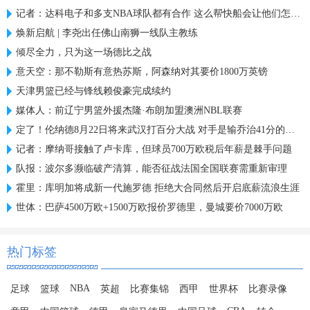
记者：达科电子和多支NBA球队都有合作 这么帮快船会让他们怎么想
焕新启航 | 李尧出任佛山南狮一线队主教练
倾尽全力，只为这一场德比之战
意天空：那不勒斯有意热苏斯，阿森纳对其要价1800万英镑
天津男篮已经与锋线赖俊豪完成续约
媒体人：前辽宁男篮外援杰隆·布朗加盟澳洲NBL联赛
定了！伦纳德8月22日将来武汉打百分大战 对手是输乔治41分的白晶
记者：摩纳哥接触了卢卡库，但球员700万欧税后年薪是棘手问题
队报：波尔多濒临破产清算，能否征战法国全国联赛需重新审理
霍里：库明加将成新一代施罗德 拒绝大合同然后开启底薪流浪生涯
世体：巴萨4500万欧+1500万欧报价罗德里，曼城要价7000万欧
热门标签
NBA
足球
篮球
英超
比赛集锦
西甲
世界杯
比赛录像