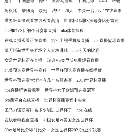
CBA
意甲
中国篮球
德甲
皇家马德里
中国足球
转会
阿根廷
詹姆斯
欧冠
法甲
76人
中央一台cctv 1在线直播
世界杯直播观看在线观看高清
世界杯非洲区预选赛比分雷速
比利时VS伊朗今日赛事直播
nba体育搜狐
在线直播观看正在直播
浙江卫视手机版直播
cba直播篮球直播
莱万斩获世界杯赛场个人首粒进球
nba今天的比赛
女足世界杯正在直播
瑞典VS突尼斯免费观看直播
北美预选赛世界杯赛程
世界杯预选赛直播在线播放
世界杯预选赛大洋洲有几个名额参赛
2014世界杯录播
nba直播吧免费观看
世界杯女子欧洲预选赛冠军
tvb翡翠台在线直播
世界杯直播赛程中央台
圣马力诺联赛排名多少能进世界杯了
nba 在线
在线看电视台直播
中国女足vs美国女足世界杯
90vs足球比分即时比分
女足世界杯2021冠亚军决赛