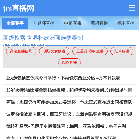
☰
jrs直播网
全部赛事
世界杯直播
中超直播
英超直播
德甲直播
高级搜索 世界杯欧洲预选赛赛制
高清直播信号
现场美女解说
卫星源-蜘蛛直播
红单解说
蜘蛛直播
亚冠8强抽签仪式今日举行：不再设东西亚分区 4月25日决赛
35岁坎特8场比赛全部枯坐板凳，和卢卡斯均未得到1分钟出场时间
阿媒：梅西仍有可能参加2028美洲杯，他未正式宣布退出阿根廷队
波罗前插被麦卡延误，西班牙抗议，主裁判温契奇明确表示没犯规
德转列马竞+巴萨历史最贵阵容：梅西、亚马尔领衔，格子在列
官方：23岁印尼归化国脚埃尔坎·巴格特加盟英冠米尔沃尔