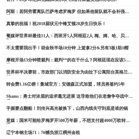
阿斯：若阿劳霍离队巴萨考虑罗梅罗 但如果他留队就不会补强防
线
真挚的祝福！祝2018届状元中锋艾顿28岁生日快乐！
葡媒评世界杯最佳11人：西班牙5人阿根廷2人 梅、姆、哈、贝在
列
不太需要我出手！胡金秋半场10分钟 上篮拿2分&另有3板1助1帽
摩根开场13分钟喷裁判：裁判**的在干什么？阿根廷现在应该5黄
了
世界杯半决赛前，市政部门以消防安全为由扯下公寓阳台英格兰旗
帜
转会费1.16亿镑！曼城官方：安德森正式加盟，球员将签约5年
Shams：勇士对浓眉的追求毫无进展 这导致他们在老詹争夺战中落
后
手握赛点翻船！刘传兴高光被换下，山西内线失守到底是谁的锅
意媒：国米可能给罗梅罗开500万年薪，不想支付超4000万欧转会
费
辽宁本钢主场71：76憾负浙江稠州金租