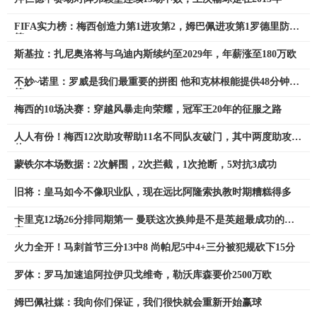
FIFA实力榜：梅西创造力第1进攻第2，姆巴佩进攻第1罗德里防守
第1
斯基拉：扎尼奥洛将与乌迪内斯续约至2029年，年薪涨至180万欧
不妙~诺里：罗威是我们最重要的拼图 他和克林根能提供48分钟护
筐
梅西的10场决赛：穿越风暴走向荣耀，冠军王20年的征服之路
人人有份！梅西12次助攻帮助11名不同队友破门，其中两度助攻恩
佐
蒙铁尔本场数据：2次解围，2次拦截，1次抢断，5对抗3成功
旧将：皇马如今不像职业队，现在远比阿隆索执教时期糟糕得多
卡里克12场26分排同期第一 曼联这次换帅是不是英超最成功的决
定
火力全开！马刺首节三分13中8 尚帕尼5中4+三分被犯规砍下15分
罗体：罗马加速追阿拉伊贝戈维奇，勒沃库森要价2500万欧
姆巴佩社媒：我向你们保证，我们很快就会重新开始赢球