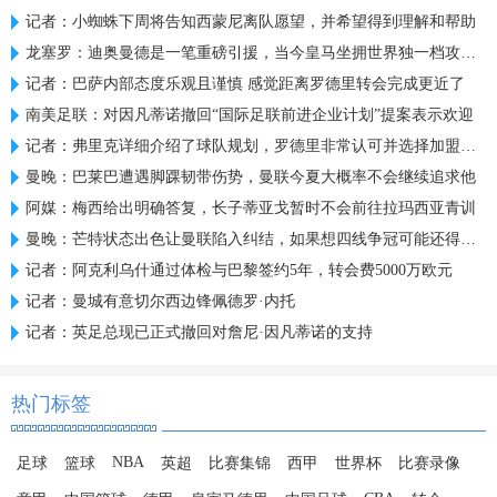
记者：小蜘蛛下周将告知西蒙尼离队愿望，并希望得到理解和帮助
龙塞罗：迪奥曼德是一笔重磅引援，当今皇马坐拥世界独一档攻击线
记者：巴萨内部态度乐观且谨慎 感觉距离罗德里转会完成更近了
南美足联：对因凡蒂诺撤回“国际足联前进企业计划”提案表示欢迎
记者：弗里克详细介绍了球队规划，罗德里非常认可并选择加盟巴萨
曼晚：巴莱巴遭遇脚踝韧带伤势，曼联今夏大概率不会继续追求他
阿媒：梅西给出明确答复，长子蒂亚戈暂时不会前往拉玛西亚青训
曼晚：芒特状态出色让曼联陷入纠结，如果想四线争冠可能还得买人
记者：阿克利乌什通过体检与巴黎签约5年，转会费5000万欧元
记者：曼城有意切尔西边锋佩德罗·内托
记者：英足总现已正式撤回对詹尼·因凡蒂诺的支持
热门标签
NBA
足球
篮球
英超
比赛集锦
西甲
世界杯
比赛录像