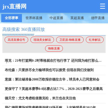
☰
jrs直播网
全部赛事
世界杯直播
中超直播
英超直播
德甲直播
高级搜索 360直播回放
高清直播信号
现场美女解说
卫星源-蜘蛛直播
红单解说
蜘蛛直播
塔克：21年打篮网0-2时蒂格就在打包行李了 还问我为啥打那么努
力
布伦森：只要拼尽全力输球我也可以接受 但现在我们没做到
意媒：莱比锡准备2000万欧报价德拉古辛，球员本人已同意转会
更保守了？英超本赛季0-0比赛占比7.7%，2020-2021赛季之后最高
德天空：尤文考虑租借雅克松，米兰也在关注他
拜仁德甲赛场对阵弗赖堡连续19场不败，上次输球是在2015年