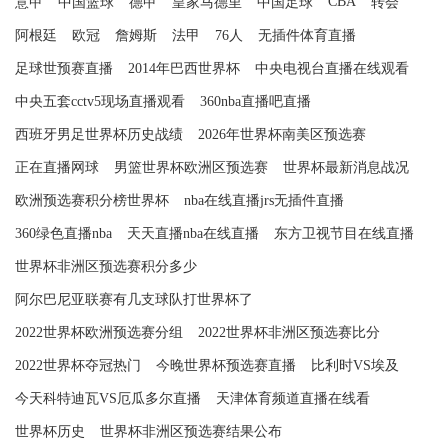
CBA
意甲
中国篮球
德甲
皇家马德里
中国足球
转会
阿根廷
欧冠
詹姆斯
法甲
76人
无插件体育直播
足球世预赛直播
2014年巴西世界杯
中央电视台直播在线观看
中央五套cctv5现场直播观看
360nba直播吧直播
西班牙男足世界杯历史战绩
2026年世界杯南美区预选赛
正在直播网球
男篮世界杯欧洲区预选赛
世界杯最新消息战况
欧洲预选赛积分榜世界杯
nba在线直播jrs无插件直播
360绿色直播nba
天天直播nba在线直播
东方卫视节目在线直播
世界杯非洲区预选赛积分多少
阿尔巴尼亚联赛有几支球队打世界杯了
2022世界杯欧洲预选赛分组
2022世界杯非洲区预选赛比分
2022世界杯夺冠热门
今晚世界杯预选赛直播
比利时VS埃及
今天科特迪瓦VS厄瓜多尔直播
天津体育频道直播在线看
世界杯历史
世界杯非洲区预选赛结果公布