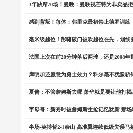
3年缺席70场！曼晚：曼联视芒特为非卖品
感到背叛！每体：弗里克最初禁止德罗训练
毫米级越位！彭啸破门被吹越位在先，划线
法国上次在前20分钟落后两球，还是2008年
库明加还愿意为勇士效力？科尔毫不犹豫斩
夏普：不管詹姆斯去哪 萧华就是要让他打揭
字母哥：新秀时被詹姆斯生抢记忆犹新 那场
半场-英博暂2-1泰山 高准翼连续低级失误