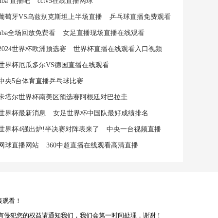
nba 直播吧
cctv5在线直播网球
葡萄牙VS乌兹别克斯坦上半场直播
乒乓球直播免费观看
nba全场回放免费看
女足直播现场直播在线观看
2024世界杯欧洲预选赛
世界杯直播在线观看入口视频
世界杯厄瓜多尔VS德国直播在线观看
中央5台体育直播乒乓球比赛
卡塔尔世界杯南美区预选赛阿根廷对巴拉圭
世界杯最新消息
女足世界杯中国队最好成绩排名
世界杯4强出炉!半决赛对阵表来了
中央一台视频直播
网球直播网站
360中超直播在线观看高清直播
接观看！
有侵犯您的权益请通知我们，我们会第一时间处理，谢谢！