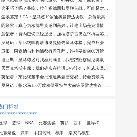
这不巧了吗？曼晚：拉什福德回归曼联首战，可能是对阿莫林的米兰
尘埃落定！TA：皇马签19岁迪奥曼德达协议！总价最高可达1.4亿欧
阿隆索：真心为穆德里克感到高兴，让他上场是充满情感考量的决定
意记者：费内巴切已经退出，加拉塔萨雷仍在坚持要签下莱奥
罗马诺：莱比锡即将放迪奥曼德去皇马体检，完成后会正式签约
卫报：阿森纳与利物浦都有意孔萨，维拉要价6000万镑
迪亚斯：皇马球迷对我感到满意，我想跟随穆里尼奥赢得冠军
贝西克塔斯主席：我们确实在推进DV9转会，但从未谋求签下萨拉赫
英记者：莱比锡董事会批准迪奥曼德交易，转会费最高可达1.4亿欧
罗马诺：帕尔马150万欧租借亚特兰大前锋图雷达协议，24h内体检
热门标签
NBA
足球
篮球
比赛集锦
英超
西甲
世界杯
比赛录像
意甲
中国篮球
德甲
皇家马德里