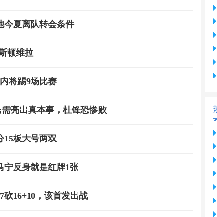
他今夏离队转会条件
斯顿维拉
天内将踢9场比赛
利民需亮出真本事，杜锋恐惨败
分15板大号两双
马宁反身就是红牌1张
砍16+10，该首发出战