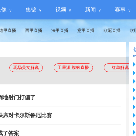
录像
集锦
视频
新闻
赛事
德甲直播
西甲直播
法甲直播
意甲直播
欧冠直播
欧
现场美女解说
卫星源-蜘蛛直播
红单解说
倒地射门打偏了
缺席对卡尔斯鲁厄比赛
成了答案