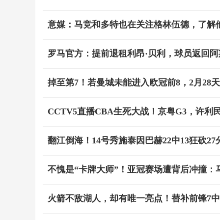
意媒：马竞和多特也在关注格林伍德，了解
罗马官方：提前退租利昂·贝利，球员返回阿
掉至第7！若曼城未能进入欧冠前8，2月28
CCTV5直播CBA生死大战！京粤G3，许
翻江倒海！14号秀施泰因巴赫22中13狂砍27
不愧是“卡牌大师”！亚冠赛场遭背后冲撞：
火箭不敌湖人，却有唯一亮点！替补前锋7中7