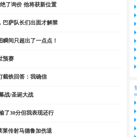
拒绝了询价 他将获新位置
，巴萨队长们出面才解禁
图瞬间只超出了一点点！
世预赛
钉截铁回答：我确信
幕战/圣诞大战
输了30分但我表现还行
马莱莱传射马德鲁加伤退