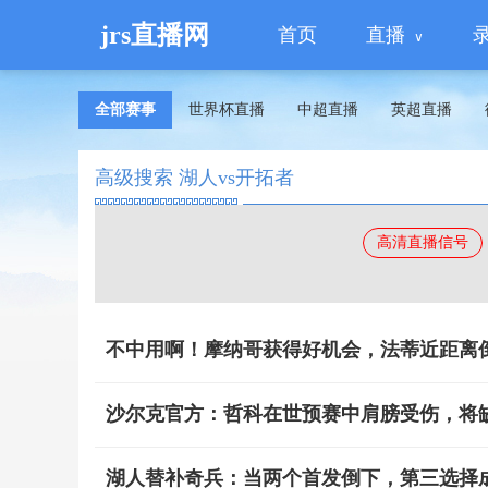
jrs直播网
首页
直播
全部赛事
世界杯直播
中超直播
英超直播
高级搜索 湖人vs开拓者
高清直播信号
不中用啊！摩纳哥获得好机会，法蒂近距离
沙尔克官方：哲科在世预赛中肩膀受伤，将
湖人替补奇兵：当两个首发倒下，第三选择