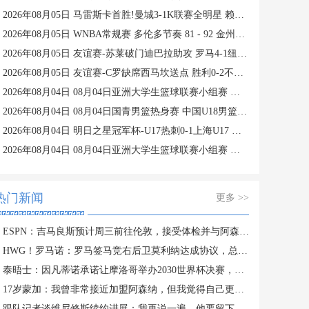
2026年08月05日 马雷斯卡首胜!曼城3-1K联赛全明星 赖因德斯努里破门塞梅尼奥助攻
2026年08月05日 WNBA常规赛 多伦多节奏 81 - 92 金州女武神 全场集锦
2026年08月05日 友谊赛-苏莱破门迪巴拉助攻 罗马4-1纽波特郡
2026年08月05日 友谊赛-C罗缺席西马坎送点 胜利0-2不敌阿尔梅里亚
2026年08月04日 08月04日亚洲大学生篮球联赛小组赛 延世大学 82 - 83 北京大学 集锦
2026年08月04日 08月04日国青男篮热身赛 中国U18男篮 94 - 85 加拿大大卫·安篮球学院 集锦
2026年08月04日 明日之星冠军杯-U17热刺0-1上海U17 李文博制胜球
2026年08月04日 08月04日亚洲大学生篮球联赛小组赛 早稻田大学 71 - 86 清华大学 集锦
热门新闻
更多 >>
ESPN：吉马良斯预计周三前往伦敦，接受体检并与阿森纳签约
HWG！罗马诺：罗马签马竞右后卫莫利纳达成协议，总价1800万欧
泰晤士：因凡蒂诺承诺让摩洛哥举办2030世界杯决赛，以换取支持
17岁蒙加：我曾非常接近加盟阿森纳，但我觉得自己更适合曼城
跟队记者谈维尼修斯续约进展：我再说一遍，他要留下来！！！