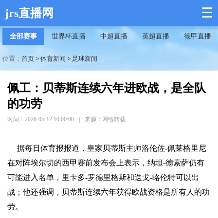
☰
jrs直播网
全部赛事
世界杯直播
中超直播
英超直播
德甲直播
位置：
首页
>
体育新闻
>
足球新闻
佩工：贝蒂斯连续六年进欧战，是全队
的功劳
时间：2026-05-12 10:00:00
|
来源：网络转载
据每日体育报报道，皇家贝蒂斯主帅洛伦佐-佩莱格里尼
在对阵埃尔切的西甲赛前发布会上表示，纳坦-德索萨仍有
可能进入名单，里卡多-罗德里格斯和迭戈-略伦特可以出
战；他还强调，贝蒂斯连续六年获得欧战资格是所有人的功
劳。