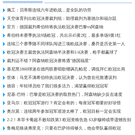
佩工：贝蒂斯连续六年进欧战，是全队的功劳
天空体育列出欧冠决赛裁判组：助理裁判为塞德尔和福尔廷
官方：德国裁判希伯特将执法欧冠决赛巴黎vs阿森纳
希伯特本赛季执法9场欧冠，共出示45黄2红，最多单场9黄1红
连续三个赛季随不同球队闯进三项欧战决赛，桑乔是历史第一人
欧冠决赛主裁曾执法阿森纳半决赛和1/4决赛，枪手都赢球了
裁判运不错？阿森纳欧冠决赛将遇“德国福星”
慕尼黑1860球迷在德丙联赛唱歌嘲讽孔帕尼，调侃拜仁欧冠出局
世体：马竞不满希伯特执法欧冠决赛，认为曾在伦敦遭误判
德容：年轻球员给了我们很多活力，渴望赢得欧冠冠军
尼基-巴特：巴黎是欧冠决赛的取胜热门，阿森纳缺少反击速度
亚马尔：欧冠冠军游行？肯定会有的；每座冠军都要好好珍惜
奥尔莫：连续两年参加冠军巡游太棒了，欧冠目标一定会实现
2-2！本菲卡葡超不败却跌第3 欧冠资格告急 63岁穆帅或带遗憾告别
鲁梅尼格谈弗里克：只要在巴萨待得够久，他会带队赢得欧冠