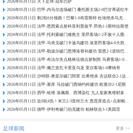
2026年05月11日 天下足球-冠军巴萨
2026年05月11日 巴甲-内马尔连场破门 桑托斯主场2-0巴甘蒂诺红牛
2026年05月11日 剩2轮6分领跑！巴黎1-0布雷斯特 杜埃绝杀马尤卢中框卢卡斯送助攻
2026年05月11日 法甲-恩西索点射科亚利普扳平 昂热1-1斯特拉斯堡
2026年05月11日 法甲-托利索破门难救主 里昂客场1-2不敌十人图卢兹
2026年05月11日 法甲-马肯戈破门卡迪乌建功 洛里昂客场4-0大胜梅斯
2026年05月11日 法甲-勒波尔破门恩博洛替补建功 雷恩2-1逆转巴黎FC
2026年05月11日 法甲-布法尔失点格林伍德点射制胜 马赛客场1-0勒阿弗尔
2026年05月11日 法甲-佩兰造扎卡里亚乌龙 里尔客场1-0摩纳哥
2026年05月11日 沙特联-奥亚尔破门阿里·比希绝杀 吉达联合2-1达马克
2026年05月11日 法甲-塞库·马拉破门西纳约科建功 欧塞尔2-1尼斯
2026年05月11日 西甲-哈维·洛佩斯、西博染红 九人皇家奥维耶多0-0赫塔费
2026年05月11日 近6轮4负！米兰2-3亚特兰大 恩昆库造点+点射帕夫洛维奇破门
2026年05月11日 德甲-伊利奇破门伯克建功 柏林联合3-1美因茨
足球新闻
更多 >>