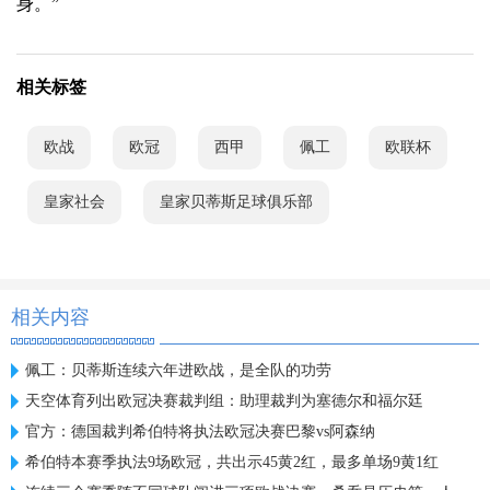
身。”
相关标签
欧战
欧冠
西甲
佩工
欧联杯
皇家社会
皇家贝蒂斯足球俱乐部
相关内容
佩工：贝蒂斯连续六年进欧战，是全队的功劳
天空体育列出欧冠决赛裁判组：助理裁判为塞德尔和福尔廷
官方：德国裁判希伯特将执法欧冠决赛巴黎vs阿森纳
希伯特本赛季执法9场欧冠，共出示45黄2红，最多单场9黄1红