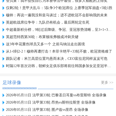
登贝莱：我不会投自己为本赛季法甲最佳，很多人都配的上得奖
仅剩2轮！意甲大乱斗：5队争3个欧冠席位 上赛季冠军崩盘+5轮1胜
穆帅：再说一遍我没和皇马谈过；进不进欧冠不会影响我的未来
英超欧战席位争夺：九队仍有机会，最后两轮定生死
中超最新积分榜，9轮过后降级、争冠、亚冠形势清晰，呈3+1+3格局
英超范特西第36轮：布莱顿埃弗顿成冲刺关键
这3年申花重伤球员又多一个 之前马纳法走出困境
从1-0到2-2！穆帅再遭打击！本菲卡绝平+33轮不败，欧冠资格难了
跟队记者：米兰高层位置均悬而未决，CEO富拉尼同样岌岌可危
时隔12年首次访韩，朝鲜女足俱乐部将前往韩国参加女足亚冠半决赛
足球录像
更多 >>
2026年05月11日 法甲第33轮 巴黎圣日耳曼vs布雷斯特 全场录像
2026年05月11日 法甲第33轮 昂热vs斯特拉斯堡 全场录像
2026年05月11日 法甲第33轮 图卢兹vs里昂 全场录像