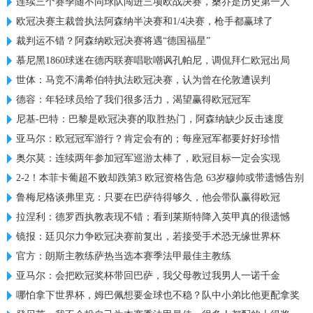
连续三个赛季随不同球队闯进三项欧战决赛，桑乔是历史第一人
欧冠决赛主裁曾执法阿森纳半决赛和1/4决赛，枪手都赢球了
裁判运不错？阿森纳欧冠决赛将遇“德国福星”
慕尼黑1860球迷在德丙联赛唱歌嘲讽孔帕尼，调侃拜仁欧冠出局
世体：马竞不满希伯特执法欧冠决赛，认为曾在伦敦遭误判
德容：年轻球员给了我们很多活力，渴望赢得欧冠冠军
尼基-巴特：巴黎是欧冠决赛的取胜热门，阿森纳缺少反击速度
亚马尔：欧冠冠军游行？肯定会有的；每座冠军都要好好珍惜
奥尔莫：连续两年参加冠军巡游太棒了，欧冠目标一定会实现
2-2！本菲卡葡超不败却跌第3 欧冠资格告急 63岁穆帅或带遗憾告别
鲁梅尼格谈弗里克：只要在巴萨待得够久，他会带队赢得欧冠
拉涅利：德罗西执教表现不错；看到莱斯特降入英甲真的很遗憾
镜报：廷贝尔力争欧冠决赛前复出，若接受手术恐无缘世界杯
官方：朗斯主教练萨热当选本赛季法甲最佳主教练
亚马尔：会把欧冠奖杯带回巴萨，我父母教过我男人一诺千金
哪怕拿下世界杯，姆巴佩想要金球也不稳？队中小弟比他更配拿奖