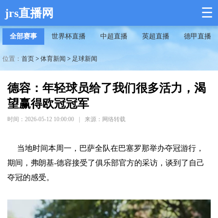
☰
jrs直播网
全部赛事
世界杯直播
中超直播
英超直播
德甲直播
位置：
首页
>
体育新闻
>
足球新闻
德容：年轻球员给了我们很多活力，渴
望赢得欧冠冠军
时间：2026-05-12 10:00:00
|
来源：网络转载
当地时间本周一，巴萨全队在巴塞罗那举办夺冠游行，
期间，弗朗基-德容接受了俱乐部官方的采访，谈到了自己
夺冠的感受。