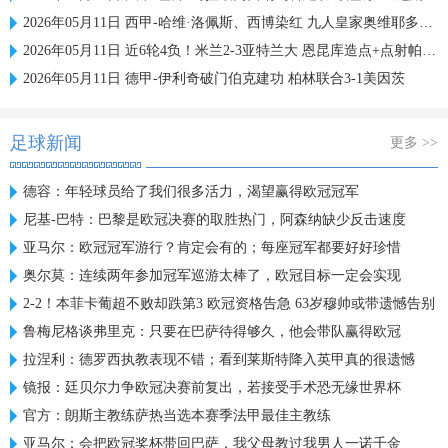
2026年05月11日 西甲-哈维·洛佩斯、西博染红 九人皇家奥维耶多0-0赫塔费
2026年05月11日 近6轮4负！米兰2-3亚特兰大 恩昆库造点+点射帕夫洛维奇破门
2026年05月11日 德甲-伊利奇破门伯克建功 柏林联合3-1美因茨
足球新闻
更多 >>
德容：年轻球员给了我们很多活力，渴望赢得欧冠冠军
尼基-巴特：巴黎是欧冠决赛的取胜热门，阿森纳缺少反击速度
亚马尔：欧冠冠军游行？肯定会有的；每座冠军都要好好珍惜
奥尔莫：连续两年参加冠军巡游太棒了，欧冠目标一定会实现
2-2！本菲卡葡超不败却跌第3 欧冠资格告急 63岁穆帅或带遗憾告别
鲁梅尼格谈弗里克：只要在巴萨待得够久，他会带队赢得欧冠
拉涅利：德罗西执教表现不错；看到莱斯特降入英甲真的很遗憾
镜报：廷贝尔力争欧冠决赛前复出，若接受手术恐无缘世界杯
官方：朗斯主教练萨热当选本赛季法甲最佳主教练
亚马尔：会把欧冠奖杯带回巴萨，我父母教过我男人一诺千金