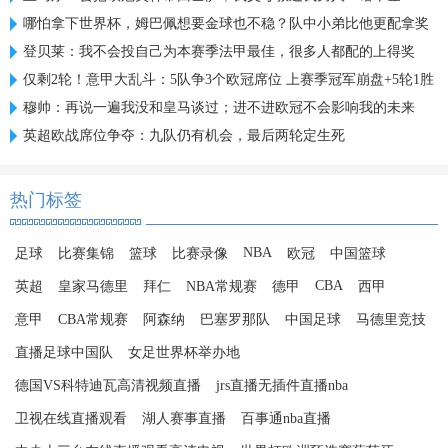
哪怕拿下世界杯，姆巴佩想要金球也不稳？队中小弟比他更配拿奖
登贝莱：我不会投自己为本赛季法甲最佳，很多人都配的上得奖
仅剩2轮！意甲大乱斗：5队争3个欧冠席位 上赛季冠军崩盘+5轮1胜
穆帅：再说一遍我没和皇马谈过；进不进欧冠不会影响我的未来
英超欧战席位争夺：九队仍有机会，最后两轮定生死
热门标签
NBA
足球
比赛集锦
篮球
比赛录像
欧冠
中国篮球
CBA
英超
皇家马德里
拜仁
NBA常规赛
德甲
西甲
意甲
CBA常规赛
阿森纳
巴塞罗那队
中国足球
马德里竞技
直播足球中国队
女足世界杯举办地
德国VS科特迪瓦高清视频直播
jrs直播无插件直播nba
卫视在线直播观看
湖人赛事直播
百事通nba直播