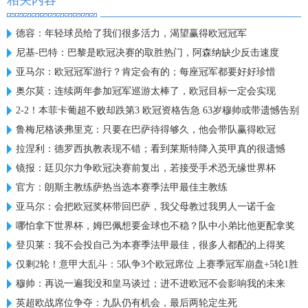
相关内容
德容：年轻球员给了我们很多活力，渴望赢得欧冠冠军
尼基-巴特：巴黎是欧冠决赛的取胜热门，阿森纳缺少反击速度
亚马尔：欧冠冠军游行？肯定会有的；每座冠军都要好好珍惜
奥尔莫：连续两年参加冠军巡游太棒了，欧冠目标一定会实现
2-2！本菲卡葡超不败却跌第3 欧冠资格告急 63岁穆帅或带遗憾告别
鲁梅尼格谈弗里克：只要在巴萨待得够久，他会带队赢得欧冠
拉涅利：德罗西执教表现不错；看到莱斯特降入英甲真的很遗憾
镜报：廷贝尔力争欧冠决赛前复出，若接受手术恐无缘世界杯
官方：朗斯主教练萨热当选本赛季法甲最佳主教练
亚马尔：会把欧冠奖杯带回巴萨，我父母教过我男人一诺千金
哪怕拿下世界杯，姆巴佩想要金球也不稳？队中小弟比他更配拿奖
登贝莱：我不会投自己为本赛季法甲最佳，很多人都配的上得奖
仅剩2轮！意甲大乱斗：5队争3个欧冠席位 上赛季冠军崩盘+5轮1胜
穆帅：再说一遍我没和皇马谈过；进不进欧冠不会影响我的未来
英超欧战席位争夺：九队仍有机会，最后两轮定生死