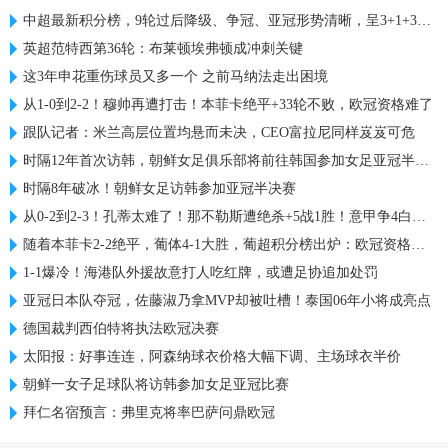
中超最新积分榜，9轮过后降级、争冠、亚冠形势清晰，呈3+1+3格局
英超范特西第36轮：布莱顿埃弗顿成冲刺关键
这3年申花重伤球员又多一个 之前马纳法走出困境
从1-0到2-2！穆帅再遭打击！本菲卡绝平+33轮不败，欧冠资格难了
跟队记者：米兰高层位置均悬而未决，CEO富拉尼同样岌岌可危
时隔12年首次访韩，朝鲜女足俱乐部将前往韩国参加女足亚冠半决赛
时隔8年破冰！朝鲜女足访韩参加亚冠半决赛
从0-2到2-3！孔蒂太难了！那不勒斯遭绝杀+5战1胜！意甲争4白热化
随着本菲卡2-2绝平，葡体4-1大胜，葡超积分榜出炉：欧冠资格生变
1-1爆冷！海港队外援故意打人吃红牌，或遭足协追加处罚
亚冠日本队夺冠，佐藤淑乃拿MVP却被吐槽！泰国06年小将成亮点
德国裁判西伯特将执法欧冠决赛
太阳报：好事连连，阿森纳球衣价格大幅下调、主场球衣半价
朝鲜一女子足球队将访韩参加女足亚冠比赛
拜仁名宿预言：弗里克将率巴萨问鼎欧冠