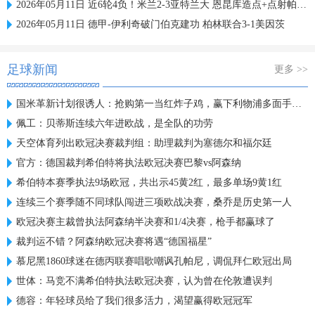
2026年05月11日 近6轮4负！米兰2-3亚特兰大 恩昆库造点+点射帕夫洛维奇破门
2026年05月11日 德甲-伊利奇破门伯克建功 柏林联合3-1美因茨
足球新闻
更多 >>
国米革新计划很诱人：抢购第一当红炸子鸡，赢下利物浦多面手信任
佩工：贝蒂斯连续六年进欧战，是全队的功劳
天空体育列出欧冠决赛裁判组：助理裁判为塞德尔和福尔廷
官方：德国裁判希伯特将执法欧冠决赛巴黎vs阿森纳
希伯特本赛季执法9场欧冠，共出示45黄2红，最多单场9黄1红
连续三个赛季随不同球队闯进三项欧战决赛，桑乔是历史第一人
欧冠决赛主裁曾执法阿森纳半决赛和1/4决赛，枪手都赢球了
裁判运不错？阿森纳欧冠决赛将遇“德国福星”
慕尼黑1860球迷在德丙联赛唱歌嘲讽孔帕尼，调侃拜仁欧冠出局
世体：马竞不满希伯特执法欧冠决赛，认为曾在伦敦遭误判
德容：年轻球员给了我们很多活力，渴望赢得欧冠冠军