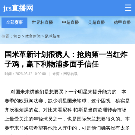
☰
jrs直播网
全部赛事
世界杯直播
中超直播
英超直播
德甲直播
位置：
首页
>
体育新闻
>
足球新闻
国米革新计划很诱人：抢购第一当红炸
子鸡，赢下利物浦多面手信任
时间：2026-05-12 10:00:00
|
来源：网络转载
对国米来讲他们是想要买下一个明星来提升能力的，本
赛季的欧冠淘汰赛，缺少明星国米输球，这个困扰，确实是
齐沃很烦躁的点。对比来看尼科·帕斯是当前欧洲转会市场
上最受关注的年轻球员之一，也是国际米兰想要很久的。本
赛季末马洛塔希望将他招入阵中的，可是他们确实没有太多