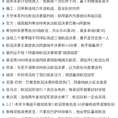
国米革新计划很诱人：抢购第一当红炸子鸡，赢下利物浦多面手信任
佩工：贝蒂斯连续六年进欧战，是全队的功劳
天空体育列出欧冠决赛裁判组：助理裁判为塞德尔和福尔廷
官方：德国裁判希伯特将执法欧冠决赛巴黎vs阿森纳
希伯特本赛季执法9场欧冠，共出示45黄2红，最多单场9黄1红
连续三个赛季随不同球队闯进三项欧战决赛，桑乔是历史第一人
欧冠决赛主裁曾执法阿森纳半决赛和1/4决赛，枪手都赢球了
裁判运不错？阿森纳欧冠决赛将遇“德国福星”
慕尼黑1860球迷在德丙联赛唱歌嘲讽孔帕尼，调侃拜仁欧冠出局
世体：马竞不满希伯特执法欧冠决赛，认为曾在伦敦遭误判
德容：年轻球员给了我们很多活力，渴望赢得欧冠冠军
尼基-巴特：巴黎是欧冠决赛的取胜热门，阿森纳缺少反击速度
亚马尔：欧冠冠军游行？肯定会有的；每座冠军都要好好珍惜
奥尔莫：连续两年参加冠军巡游太棒了，欧冠目标一定会实现
2-2！本菲卡葡超不败却跌第3 欧冠资格告急 63岁穆帅或带遗憾告别
鲁梅尼格谈弗里克：只要在巴萨待得够久，他会带队赢得欧冠