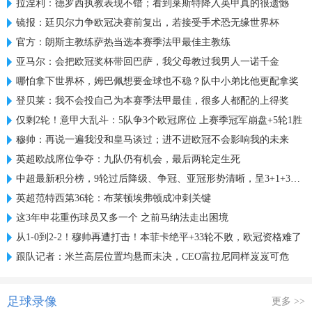
拉涅利：德罗西执教表现不错；看到莱斯特降入英甲真的很遗憾
镜报：廷贝尔力争欧冠决赛前复出，若接受手术恐无缘世界杯
官方：朗斯主教练萨热当选本赛季法甲最佳主教练
亚马尔：会把欧冠奖杯带回巴萨，我父母教过我男人一诺千金
哪怕拿下世界杯，姆巴佩想要金球也不稳？队中小弟比他更配拿奖
登贝莱：我不会投自己为本赛季法甲最佳，很多人都配的上得奖
仅剩2轮！意甲大乱斗：5队争3个欧冠席位 上赛季冠军崩盘+5轮1胜
穆帅：再说一遍我没和皇马谈过；进不进欧冠不会影响我的未来
英超欧战席位争夺：九队仍有机会，最后两轮定生死
中超最新积分榜，9轮过后降级、争冠、亚冠形势清晰，呈3+1+3格局
英超范特西第36轮：布莱顿埃弗顿成冲刺关键
这3年申花重伤球员又多一个 之前马纳法走出困境
从1-0到2-2！穆帅再遭打击！本菲卡绝平+33轮不败，欧冠资格难了
跟队记者：米兰高层位置均悬而未决，CEO富拉尼同样岌岌可危
足球录像
更多 >>