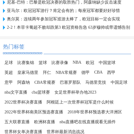
尼基-巴特：巴黎是欧冠决赛的取胜热门，阿森纳缺少反击速度
亚马尔：欧冠冠军游行？肯定会有的；每座冠军都要好好珍惜
奥尔莫：连续两年参加冠军巡游太棒了，欧冠目标一定会实现
2-2！本菲卡葡超不败却跌第3 欧冠资格告急 63岁穆帅或带遗憾告别
热门标签
NBA
足球
比赛集锦
篮球
比赛录像
欧冠
中国篮球
CBA
英超
皇家马德里
拜仁
NBA常规赛
德甲
西甲
意甲
阿森纳
CBA常规赛
巴塞罗那队
马德里竞技
中国足球
nba文字直播
cba篮球赛
女足世界杯举办地2023
2022世界杯决赛直播
阿根廷上一次世界杯冠军是什么时候
2022年世界杯南美区预选赛直播
2018年世界杯预选赛大洋洲区
五大联赛直播
欧洲杯直播
nba直播吧在线直播观看无插件
世界杯女单决赛直播
世界杯最新消息战况