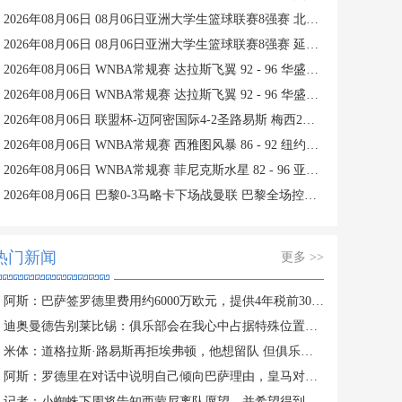
2026年08月06日 08月06日亚洲大学生篮球联赛8强赛 北京大学 77 - 79 上海交通大学 集锦
2026年08月06日 08月06日亚洲大学生篮球联赛8强赛 延世大学 67 - 72 政治大学 集锦
2026年08月06日 WNBA常规赛 达拉斯飞翼 92 - 96 华盛顿神秘人 全场集锦
2026年08月06日 WNBA常规赛 达拉斯飞翼 92 - 96 华盛顿神秘人 全场集锦
2026年08月06日 联盟杯-迈阿密国际4-2圣路易斯 梅西2射1传 阿伦助攻戴帽
2026年08月06日 WNBA常规赛 西雅图风暴 86 - 92 纽约自由人 全场集锦
2026年08月06日 WNBA常规赛 菲尼克斯水星 82 - 96 亚特兰大梦想 全场集锦
2026年08月06日 巴黎0-3马略卡下场战曼联 巴黎全场控球近6成+8射3正未果
热门新闻
更多 >>
阿斯：巴萨签罗德里费用约6000万欧元，提供4年税前3000万欧合同
迪奥曼德告别莱比锡：俱乐部会在我心中占据特殊位置，感谢所有
米体：道格拉斯·路易斯再拒埃弗顿，他想留队 但俱乐部尚未敲定
阿斯：罗德里在对话中说明自己倾向巴萨理由，皇马对此理解＆祝好
记者：小蜘蛛下周将告知西蒙尼离队愿望，并希望得到理解和帮助