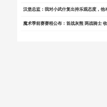
汉堡总监：我对小武什复出持乐观态度，他
魔术季前赛赛程公布：首战灰熊 两战骑士 