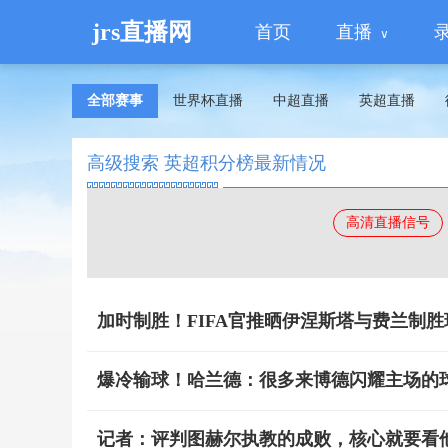
jrs直播网
首页
直播
全部赛事
世界杯直播
中超直播
英超直播
高级搜索 英超积分榜最新情况
高清直播信号
加时制胜！FIFA官推晒伊涅斯塔与费兰制
爆冷输球！哈兰德：很多来博德闪耀主场的
记者：评判图赫尔执教的成败，核心就要看