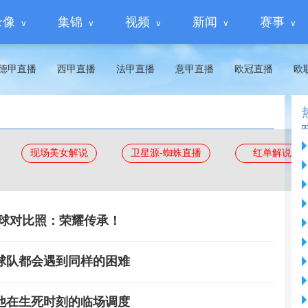
录像
集锦
视频
新闻
赛事
德甲直播
西甲直播
法甲直播
意甲直播
欧冠直播
欧
现场美女解说
卫星源-蜘蛛直播
红单解说
胜球对比照：荣耀传承！
球队都会遇到同样的困难
他在生死时刻的临场调度