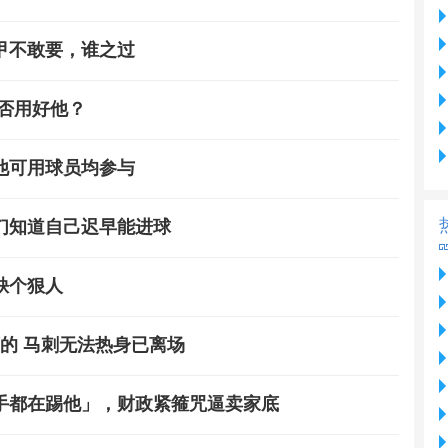
德甲不敢要，谁之过
否用好他？
他可用球员均参与
们知道自己迟早能进球
缺个狠人
的 马刺无法热身已离场
对手都在踢他」，财政紧箍咒逼卖家底