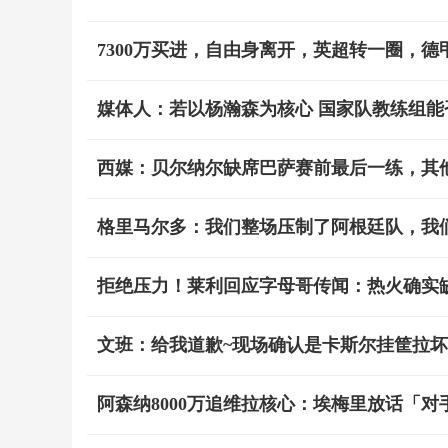
7300万买进，自由身离开，英超转一圈，
媒体人：若以杨瀚森为核心 国家队教练组能
西媒：贝尔纳尔缺席巴萨赛前最后一练，其
格里马尔多：我们整场压制了阿根廷队，我
拒绝压力！莱利回应字母哥传闻：热火确实
文班：给我道歉~现场确认是卡斯尔挂筐拉坏
阿森纳8000万追维拉核心：埃梅里放话「