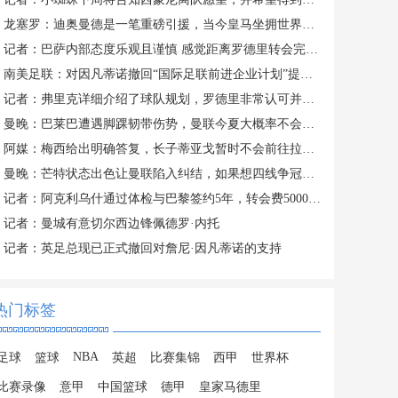
龙塞罗：迪奥曼德是一笔重磅引援，当今皇马坐拥世界独一档攻击线
记者：巴萨内部态度乐观且谨慎 感觉距离罗德里转会完成更近了
南美足联：对因凡蒂诺撤回“国际足联前进企业计划”提案表示欢迎
记者：弗里克详细介绍了球队规划，罗德里非常认可并选择加盟巴萨
曼晚：巴莱巴遭遇脚踝韧带伤势，曼联今夏大概率不会继续追求他
阿媒：梅西给出明确答复，长子蒂亚戈暂时不会前往拉玛西亚青训
曼晚：芒特状态出色让曼联陷入纠结，如果想四线争冠可能还得买人
记者：阿克利乌什通过体检与巴黎签约5年，转会费5000万欧元
记者：曼城有意切尔西边锋佩德罗·内托
记者：英足总现已正式撤回对詹尼·因凡蒂诺的支持
热门标签
NBA
足球
篮球
英超
比赛集锦
西甲
世界杯
比赛录像
意甲
中国篮球
德甲
皇家马德里