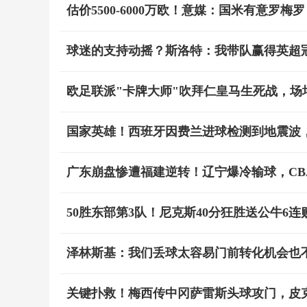
估价5500-6000万欧！意媒：国米有意罗
球迷的支持动摇？斯洛特：我带队赢得英超
欧足联派"卡牌大师"吹拜仁皇马生死战，场均
国家英雄！西班牙因费兰进球检测到地震波
广东崩盘惨遭福建逆转！辽宁爆冷输球，CB
50胜东部第3队！尼克斯40分狂胜送公牛6连败
泽林斯基：我们丢球太容易门前转化机会也
关键扑救！梅西传中冈萨雷斯头球攻门，皮