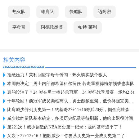
热火队
雄鹿队
快船队
迈阿密
字母哥
阿德托昆博
帕特·莱利
相关内容
拒绝压力！莱利回应字母哥传闻：热火确实缺个狠人
本周做决定！勇士内部都希望科尔留任 若走霍福德梅尔顿或也离队
真的没油了？24 岁在勇士捧起总冠军，34 岁征战季后赛，场均2 分
十年轮回！前冠军成员濒临离队，勇士酝酿重聚，低价补强完美人选
比肩威少并列历史第一！约基奇27+11+16奇兵20分，掘金完胜森林狼
威少续约留队基本确定，多项历史纪录等待刷新，他给出退役时间
第221次！威少创造的NBA历史第一记录：被约基奇追平了！
又轰下27+12+16！抱歉威少：你要从历史第一变成历史第二了