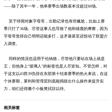
——除了其中一年，他单赛季出场数基本没超过60场。
至于绯闻对象字母哥，出勤记录也有些尴尬，比如上赛
季只打了36场。尽管这事儿也导致了他和雄鹿的摩擦，因为
字母哥觉得自己明明还能多打，这矛盾甚至还惊动了联盟介
入调查。
同样的情况也适用于伦纳德，尽管他只要站在场上就是
王，但他身上“玻璃人”的标签也是人尽皆知。不管怎样，对
于这支以43胜39负排在东部第十结束赛季的热火来说，在这
个休赛期，莱利和管理层到底能捣鼓出什么操作来提升实
力，咱们还得搬个小板凳拭目以待。
相关标签