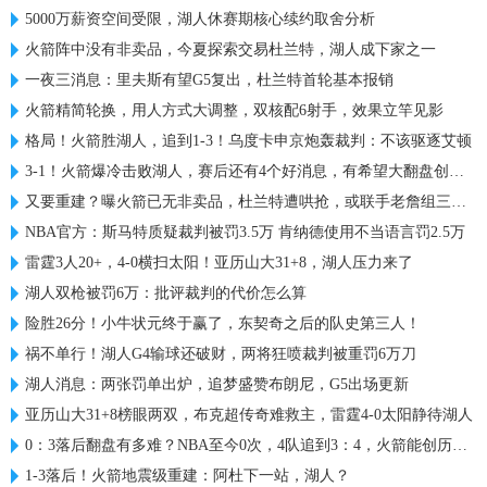
5000万薪资空间受限，湖人休赛期核心续约取舍分析
火箭阵中没有非卖品，今夏探索交易杜兰特，湖人成下家之一
一夜三消息：里夫斯有望G5复出，杜兰特首轮基本报销
火箭精简轮换，用人方式大调整，双核配6射手，效果立竿见影
格局！火箭胜湖人，追到1-3！乌度卡申京炮轰裁判：不该驱逐艾顿
3-1！火箭爆冷击败湖人，赛后还有4个好消息，有希望大翻盘创历史
又要重建？曝火箭已无非卖品，杜兰特遭哄抢，或联手老詹组三巨头
NBA官方：斯马特质疑裁判被罚3.5万 肯纳德使用不当语言罚2.5万
雷霆3人20+，4-0横扫太阳！亚历山大31+8，湖人压力来了
湖人双枪被罚6万：批评裁判的代价怎么算
险胜26分！小牛状元终于赢了，东契奇之后的队史第三人！
祸不单行！湖人G4输球还破财，两将狂喷裁判被重罚6万刀
湖人消息：两张罚单出炉，追梦盛赞布朗尼，G5出场更新
亚历山大31+8榜眼两双，布克超传奇难救主，雷霆4-0太阳静待湖人
0：3落后翻盘有多难？NBA至今0次，4队追到3：4，火箭能创历史吗
1-3落后！火箭地震级重建：阿杜下一站，湖人？