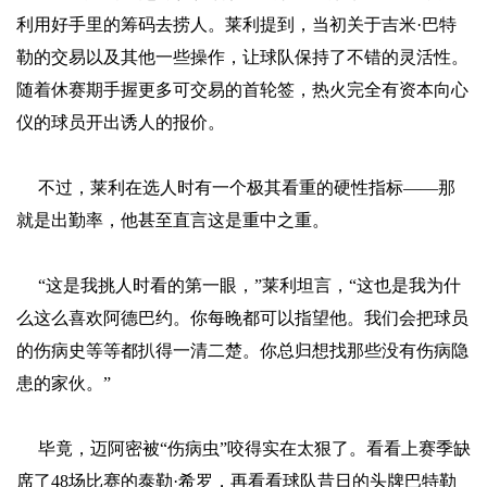
利用好手里的筹码去捞人。莱利提到，当初关于吉米·巴特
勒的交易以及其他一些操作，让球队保持了不错的灵活性。
随着休赛期手握更多可交易的首轮签，热火完全有资本向心
仪的球员开出诱人的报价。
不过，莱利在选人时有一个极其看重的硬性指标——那
就是出勤率，他甚至直言这是重中之重。
“这是我挑人时看的第一眼，”莱利坦言，“这也是我为什
么这么喜欢阿德巴约。你每晚都可以指望他。我们会把球员
的伤病史等等都扒得一清二楚。你总归想找那些没有伤病隐
患的家伙。”
毕竟，迈阿密被“伤病虫”咬得实在太狠了。看看上赛季缺
席了48场比赛的泰勒·希罗，再看看球队昔日的头牌巴特勒