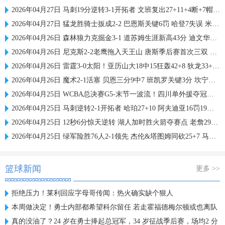
2026年04月27日 马刺19分逆转3-1开拓者 文班复出27+11+4断+7帽 福克斯28+6+7
2026年04月27日 猛龙胜骑士扳成2-2 巴恩斯关键6罚 哈登7失误 米切尔24中6
2026年04月26日 森林狼力克掘金3-1 道苏姆生涯新高43分 迪文华子伤退 约基奇驱逐
2026年04月26日 尼克斯2-2老鹰拖入天王山 唐斯季后赛首次三双 库明加10中3
2026年04月26日 雷霆3-0太阳！亚历山大18中15狂轰42+8 狄龙33+7 布克16中6
2026年04月26日 魔术2-1活塞 贝恩三分9中7 班凯罗关键3分 坎宁安23中8+9失误
2026年04月25日 WCBA总决赛G5-末节一波流！四川单外援夺冠！李缘FMVP！
2026年04月25日 马刺逆转2-1开拓者 哈珀27+10 阿夫迪亚16罚19分 文班缺阵
2026年04月25日 12秒6分惊天逆转 湖人加时胜火箭夺赛点 老詹29+13 申京33+16
2026年04月25日 绿军险胜76人2-1领先 杰伦&塔图姆同砍25+7 马克西31投31分
篮球新闻
更多 >>
拒绝压力！莱利回应字母哥传闻：热火确实缺个狠人
本周做决定！勇士内部都希望科尔留任 若走霍福德梅尔顿或也离队
真的没油了？24 岁在勇士捧起总冠军，34 岁征战季后赛，场均2 分