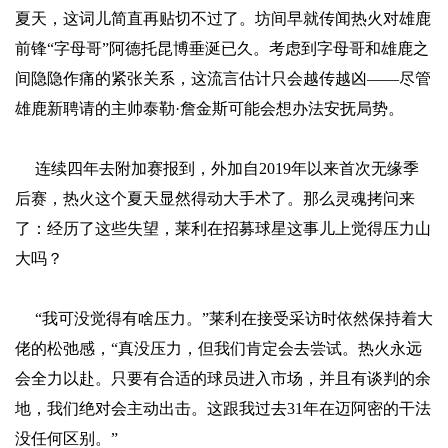
夏天，这词儿简直再贴切不过了。坊间早就传闻热火对雄鹿
前锋“字母哥”阿德托昆博垂涎已久。考虑到字母哥和雄鹿之
间隐隐作痛的紧张关系，这流言估计只会越传越凶——尽管
雄鹿新聘请的主帅泰勒·詹金斯可能会想办法安抚局势。
连续四年去附加赛报到，外加自2019年以来首次无缘季
后赛，热火这个夏天显然得动大手术了。那么灵魂拷问来
了：经历了这些失望，莱利在招募球星这事儿上觉得压力山
大吗？
“我可没觉得有啥压力。”莱利在接受采访时依然保持着大
佬的松弛感，“真没压力，但我们肯定会去尝试。热火永远
会全力以赴。只要有合适的球员进入市场，并且有谈判的余
地，我们绝对会主动出击。这跟我过去31年在迈阿密的干法
没任何区别。”