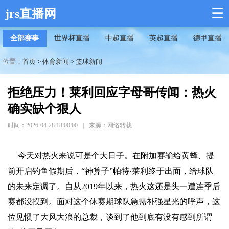
☰
jrs直播网
全部赛事
世界杯直播
中超直播
英超直播
德甲直播
位置：
首页
>
体育新闻
>
篮球新闻
拒绝压力！莱利回应字母哥传闻：热火
确实缺个狠人
时间：2026-04-28 18:00:00
|
来源：网络转载
今天对热火来说可是个大日子。在附加赛输给黄蜂、提
前开启钓鱼假期后，“神算子”帕特·莱利终于出面，给球队
的未来定调了。自从2019年以来，热火这还是头一遭连季后
赛都没摸到。面对这个休赛期球队急需补强星光的呼声，这
位见惯了大风大浪的总裁，谈到了他到底有没有感到所谓