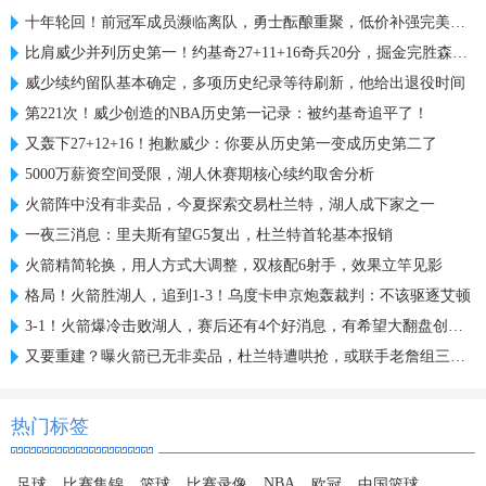
十年轮回！前冠军成员濒临离队，勇士酝酿重聚，低价补强完美人选
比肩威少并列历史第一！约基奇27+11+16奇兵20分，掘金完胜森林狼
威少续约留队基本确定，多项历史纪录等待刷新，他给出退役时间
第221次！威少创造的NBA历史第一记录：被约基奇追平了！
又轰下27+12+16！抱歉威少：你要从历史第一变成历史第二了
5000万薪资空间受限，湖人休赛期核心续约取舍分析
火箭阵中没有非卖品，今夏探索交易杜兰特，湖人成下家之一
一夜三消息：里夫斯有望G5复出，杜兰特首轮基本报销
火箭精简轮换，用人方式大调整，双核配6射手，效果立竿见影
格局！火箭胜湖人，追到1-3！乌度卡申京炮轰裁判：不该驱逐艾顿
3-1！火箭爆冷击败湖人，赛后还有4个好消息，有希望大翻盘创历史
又要重建？曝火箭已无非卖品，杜兰特遭哄抢，或联手老詹组三巨头
热门标签
NBA
足球
比赛集锦
篮球
比赛录像
欧冠
中国篮球