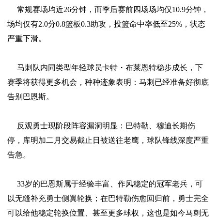
常规赛场均近26分钟，而季后赛前四场场均仅10.9分钟，
场均仅有2.0分0.8篮板0.3助攻，投篮命中率低至25%，状态
严重下滑。
马刺队内同类型年轻球员卡特・布莱恩特稳步成长，下
赛季将获得更多机会，种种迹象表明：马刺已经准备好彻底
告别巴恩斯。
反观勇士现阶段阵容漏洞明显：巴特勒、穆迪长期伤
停，库明加二月交易截止日被送往老鹰，球队锋线深度严重
告急。
33岁的巴恩斯属于经验丰富、作风稳定的冠军老兵，可
以无缝补充勇士侧翼轮换；在巴特勒伤愈回归前，勇士完全
可以给他稳定轮换位置、甚至更多球权，这也是如今马刺无