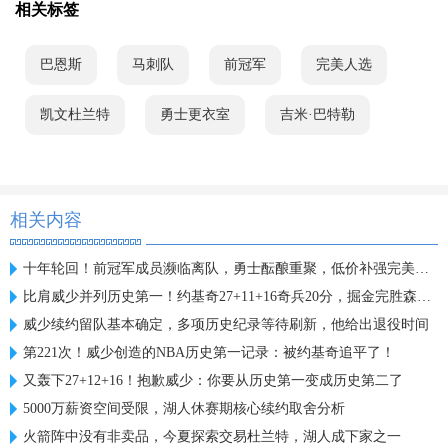
相关标签
巴恩斯
马刺队
前冠军
完美人选
凯文杜兰特
勇士更衣室
吉米·巴特勒
相关内容
十年轮回！前冠军成员濒临离队，勇士酝酿重聚，低价补强完美人选
比肩威少并列历史第一！约基奇27+11+16奇兵20分，掘金完胜森林狼
威少续约留队基本确定，多项历史纪录等待刷新，他给出退役时间
第221次！威少创造的NBA历史第一记录：被约基奇追平了！
又轰下27+12+16！抱歉威少：你要从历史第一变成历史第二了
5000万薪资空间受限，湖人休赛期核心续约取舍分析
火箭阵中没有非卖品，今夏探索交易杜兰特，湖人成下家之一