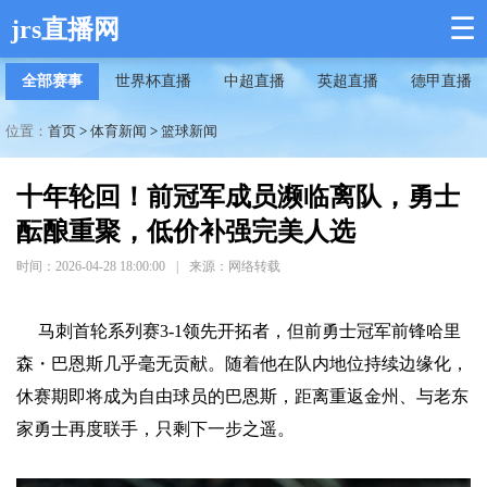
☰
jrs直播网
全部赛事
世界杯直播
中超直播
英超直播
德甲直播
位置：
首页
>
体育新闻
>
篮球新闻
十年轮回！前冠军成员濒临离队，勇士
酝酿重聚，低价补强完美人选
时间：2026-04-28 18:00:00
|
来源：网络转载
马刺首轮系列赛3-1领先开拓者，但前勇士冠军前锋哈里
森・巴恩斯几乎毫无贡献。随着他在队内地位持续边缘化，
休赛期即将成为自由球员的巴恩斯，距离重返金州、与老东
家勇士再度联手，只剩下一步之遥。