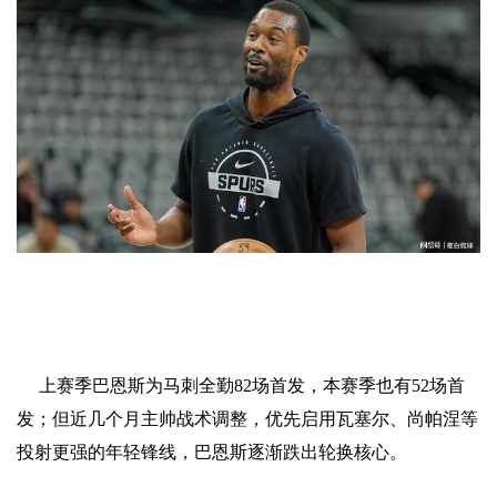
上赛季巴恩斯为马刺全勤82场首发，本赛季也有52场首
发；但近几个月主帅战术调整，优先启用瓦塞尔、尚帕涅等
投射更强的年轻锋线，巴恩斯逐渐跌出轮换核心。