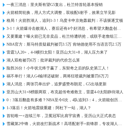
一夜三消息：里夫斯有望G5复出，杜兰特首轮基本报销
火箭精简轮换，用人方式大调整，双核配6射手，效果立竿见影
格局！火箭胜湖人，追到1-3！乌度卡申京炮轰裁判：不该驱逐艾顿
3-1！火箭爆冷击败湖人，赛后还有4个好消息，有希望大翻盘创历史
又要重建？曝火箭已无非卖品，杜兰特遭哄抢，或联手老詹组三巨头
NBA官方：斯马特质疑裁判被罚3.5万 肯纳德使用不当语言罚2.5万
雷霆3人20+，4-0横扫太阳！亚历山大31+8，湖人压力来了
湖人双枪被罚6万：批评裁判的代价怎么算
险胜26分！小牛状元终于赢了，东契奇之后的队史第三人！
祸不单行！湖人G4输球还破财，两将狂喷裁判被重罚6万刀
湖人消息：两张罚单出炉，追梦盛赞布朗尼，G5出场更新
亚历山大31+8榜眼两双，布克超传奇难救主，雷霆4-0太阳静待湖人
0：3落后翻盘有多难？NBA至今0次，4队追到3：4，火箭能创历史吗
1-3落后！火箭地震级重建：阿杜下一站，湖人？
首轮唯一+连续三年，卫冕冠军比肩宇宙勇，亚历山大正式表态
雪藏第2中锋，火箭改打新战术！高塔配射手+前锋群，专攻湖人软肋