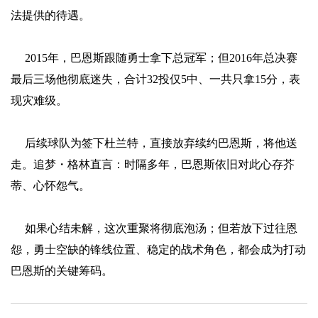
法提供的待遇。
2015年，巴恩斯跟随勇士拿下总冠军；但2016年总决赛
最后三场他彻底迷失，合计32投仅5中、一共只拿15分，表
现灾难级。
后续球队为签下杜兰特，直接放弃续约巴恩斯，将他送
走。追梦・格林直言：时隔多年，巴恩斯依旧对此心存芥
蒂、心怀怨气。
如果心结未解，这次重聚将彻底泡汤；但若放下过往恩
怨，勇士空缺的锋线位置、稳定的战术角色，都会成为打动
巴恩斯的关键筹码。