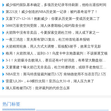
威少续约留队基本确定，多项历史纪录等待刷新，他给出退役时间
第221次！威少创造的NBA历史第一记录：被约基奇追平了！
又轰下27+12+16！抱歉威少：你要从历史第一变成历史第二了
5000万薪资空间受限，湖人休赛期核心续约取舍分析
火箭阵中没有非卖品，今夏探索交易杜兰特，湖人成下家之一
一夜三消息：里夫斯有望G5复出，杜兰特首轮基本报销
火箭精简轮换，用人方式大调整，双核配6射手，效果立竿见影
格局！火箭胜湖人，追到1-3！乌度卡申京炮轰裁判：不该驱逐艾顿
3-1！火箭爆冷击败湖人，赛后还有4个好消息，有希望大翻盘创历史
又要重建？曝火箭已无非卖品，杜兰特遭哄抢，或联手老詹组三巨头
NBA官方：斯马特质疑裁判被罚3.5万 肯纳德使用不当语言罚2.5万
雷霆3人20+，4-0横扫太阳！亚历山大31+8，湖人压力来了
湖人双枪被罚6万：批评裁判的代价怎么算
热门标签