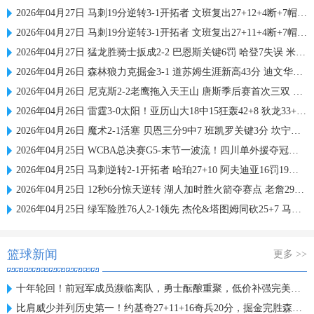
2026年04月27日 马刺19分逆转3-1开拓者 文班复出27+12+4断+7帽 福克斯28+6+7
2026年04月27日 马刺19分逆转3-1开拓者 文班复出27+11+4断+7帽 福克斯28+6+7
2026年04月27日 猛龙胜骑士扳成2-2 巴恩斯关键6罚 哈登7失误 米切尔24中6
2026年04月26日 森林狼力克掘金3-1 道苏姆生涯新高43分 迪文华子伤退 约基奇驱逐
2026年04月26日 尼克斯2-2老鹰拖入天王山 唐斯季后赛首次三双 库明加10中3
2026年04月26日 雷霆3-0太阳！亚历山大18中15狂轰42+8 狄龙33+7 布克16中6
2026年04月26日 魔术2-1活塞 贝恩三分9中7 班凯罗关键3分 坎宁安23中8+9失误
2026年04月25日 WCBA总决赛G5-末节一波流！四川单外援夺冠！李缘FMVP！
2026年04月25日 马刺逆转2-1开拓者 哈珀27+10 阿夫迪亚16罚19分 文班缺阵
2026年04月25日 12秒6分惊天逆转 湖人加时胜火箭夺赛点 老詹29+13 申京33+16
2026年04月25日 绿军险胜76人2-1领先 杰伦&塔图姆同砍25+7 马克西31投31分
篮球新闻
更多 >>
十年轮回！前冠军成员濒临离队，勇士酝酿重聚，低价补强完美人选
比肩威少并列历史第一！约基奇27+11+16奇兵20分，掘金完胜森林狼