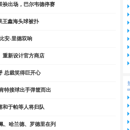
联袂出场，巴尔韦德停赛
未果王鑫海头球被扑
比安-里德双响
、重新设计官方商店
 总裁笑得巨开心
 肯特接球出手弹筐而出
塞和于帕等人将归队
姆巴佩、哈兰德、罗德里在列