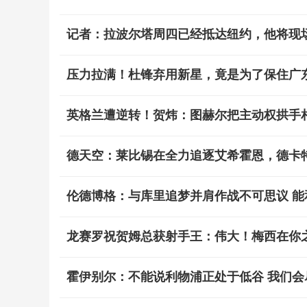
记者：拉波尔塔周四已经抵达纽约，他将现
压力拉满！杜锋弃用新星，竟是为了保住广
英格兰遭逆转！贺炜：图赫尔把主动权拱手相
德天空：莱比锡在全力追逐艾希霍恩，德卡
伦德博格：与库里追梦并肩作战不可思议 
龙赛罗祝贺姆总获射手王：伟大！梅西在你之
霍伊别尔：不能说利物浦正处于低谷 我们会