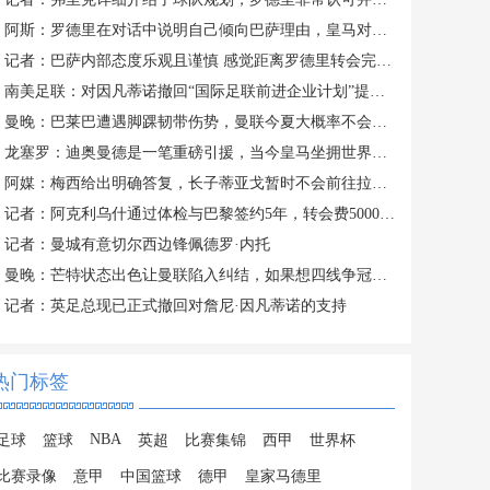
阿斯：罗德里在对话中说明自己倾向巴萨理由，皇马对此理解＆祝好
记者：巴萨内部态度乐观且谨慎 感觉距离罗德里转会完成更近了
南美足联：对因凡蒂诺撤回“国际足联前进企业计划”提案表示欢迎
曼晚：巴莱巴遭遇脚踝韧带伤势，曼联今夏大概率不会继续追求他
龙塞罗：迪奥曼德是一笔重磅引援，当今皇马坐拥世界独一档攻击线
阿媒：梅西给出明确答复，长子蒂亚戈暂时不会前往拉玛西亚青训
记者：阿克利乌什通过体检与巴黎签约5年，转会费5000万欧元
记者：曼城有意切尔西边锋佩德罗·内托
曼晚：芒特状态出色让曼联陷入纠结，如果想四线争冠可能还得买人
记者：英足总现已正式撤回对詹尼·因凡蒂诺的支持
热门标签
NBA
足球
篮球
英超
比赛集锦
西甲
世界杯
比赛录像
意甲
中国篮球
德甲
皇家马德里