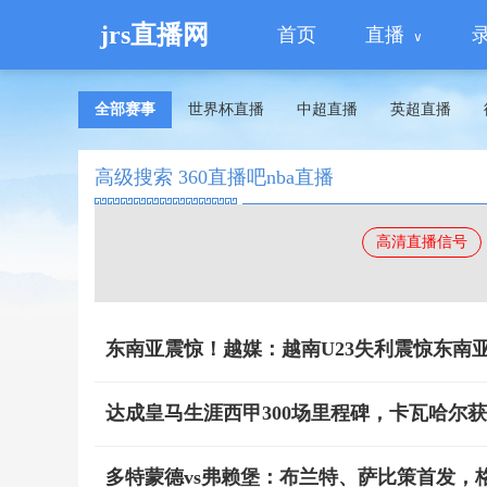
jrs直播网
首页
直播
全部赛事
世界杯直播
中超直播
英超直播
高级搜索 360直播吧nba直播
高清直播信号
东南亚震惊！越媒：越南U23失利震惊东南
达成皇马生涯西甲300场里程碑，卡瓦哈尔
多特蒙德vs弗赖堡：布兰特、萨比策首发，