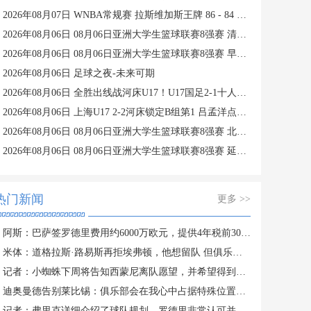
2026年08月07日 WNBA常规赛 拉斯维加斯王牌 86 - 84 印第安纳狂热 全场集锦
2026年08月06日 08月06日亚洲大学生篮球联赛8强赛 清华大学 85 - 81 菲律宾大学 集锦
2026年08月06日 08月06日亚洲大学生篮球联赛8强赛 早稻田大学 78 - 71 高丽大学 集锦
2026年08月06日 足球之夜-未来可期
2026年08月06日 全胜出线战河床U17！U17国足2-1十人药厂U17 赵松源登场1分钟传射
2026年08月06日 上海U17 2-2河床锁定B组第1 吕孟洋点射阿布力米破门 将战A组第2
2026年08月06日 08月06日亚洲大学生篮球联赛8强赛 北京大学 77 - 79 上海交通大学 集锦
2026年08月06日 08月06日亚洲大学生篮球联赛8强赛 延世大学 67 - 72 政治大学 集锦
热门新闻
更多 >>
阿斯：巴萨签罗德里费用约6000万欧元，提供4年税前3000万欧合同
米体：道格拉斯·路易斯再拒埃弗顿，他想留队 但俱乐部尚未敲定
记者：小蜘蛛下周将告知西蒙尼离队愿望，并希望得到理解和帮助
迪奥曼德告别莱比锡：俱乐部会在我心中占据特殊位置，感谢所有
记者：弗里克详细介绍了球队规划，罗德里非常认可并选择加盟巴萨