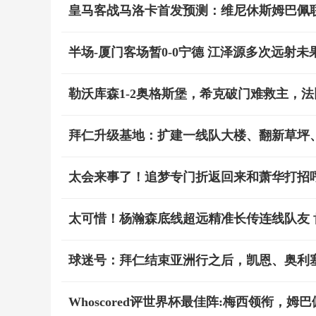
皇马客战马洛卡首发预测：维尼休斯姆巴佩
半场-厦门客场暂0-0宁德 江泽源多次远射
勒沃库森1-2奥格斯堡，希克破门难救主，法
拜仁升级基地：扩建一线队大楼、翻新草坪
太会来事了！追梦专门折返回来和萧华打招呼
太可惜！杨瀚森底线超远精准长传连线队友
球迷号：拜仁结束亚洲行之后，凯恩、奥利
Whoscored评世界杯最佳阵:梅西领衔，