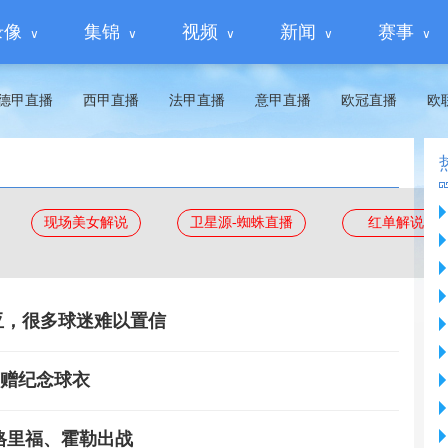
录像
集锦
视频
新闻
赛事
德甲直播
西甲直播
法甲直播
意甲直播
欧冠直播
欧
现场美女解说
卫星源-蜘蛛直播
红单解说
亚，很多球迷难以置信
获赠纪念球衣
格里福、霍勒出战