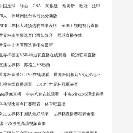
CBA
中国足球
转会
阿根廷
詹姆斯
欧冠
法甲
76人
体球网比分即时比分新版
2018世界杯大洋预选赛成绩表格
全国卫视电视台直播
世界杯南美预选赛巴西队阵容
网球直播在线
世界杯非洲区预选赛排名最新
世界杯德国VS科特迪瓦直播在线观看
欧冠联赛直播
直播世界杯
苏格兰VS巴西
世界杯直播CCTV5在线观看
世界杯阿根廷VS克罗地亚
电视在线直播观看
2018年世界杯冠军决赛
nba录像直播
中央八套在线观看
中央5套cctv5现场直播
乒乓球比赛今日赛程表
体育吧直播
女足世界杯中国队最好成绩
世界杯直播赛程表全部
瑞士VS波黑高清视频直播