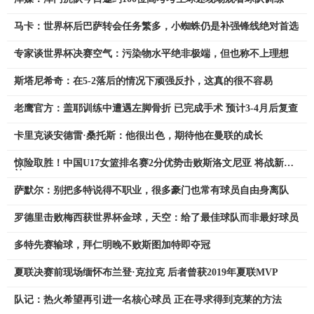
马卡：世界杯后巴萨转会任务繁多，小蜘蛛仍是补强锋线绝对首选
专家谈世界杯决赛空气：污染物水平绝非极端，但也称不上理想
斯塔尼希奇：在5-2落后的情况下顽强反扑，这真的很不容易
老鹰官方：盖耶训练中遭遇左脚骨折 已完成手术 预计3-4月后复查
卡里克谈安德雷·桑托斯：他很出色，期待他在曼联的成长
惊险取胜！中国U17女篮排名赛2分优势击败斯洛文尼亚 将战新西
兰
萨默尔：别把多特说得不职业，很多豪门也常有球员自由身离队
罗德里击败梅西获世界杯金球，天空：给了最佳球队而非最好球员
多特先赛输球，拜仁明晚不败斯图加特即夺冠
夏联决赛前现场缅怀布兰登·克拉克 后者曾获2019年夏联MVP
队记：热火希望再引进一名核心球员 正在寻求得到克莱的方法