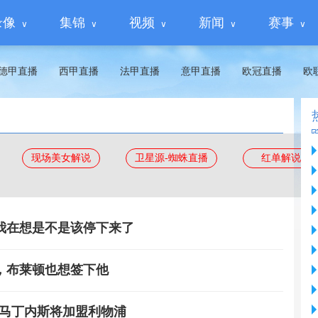
录像
集锦
视频
新闻
赛事
德甲直播
西甲直播
法甲直播
意甲直播
欧冠直播
欧
现场美女解说
卫星源-蜘蛛直播
红单解说
我在想是不是该停下来了
，布莱顿也想签下他
尔·马丁内斯将加盟利物浦