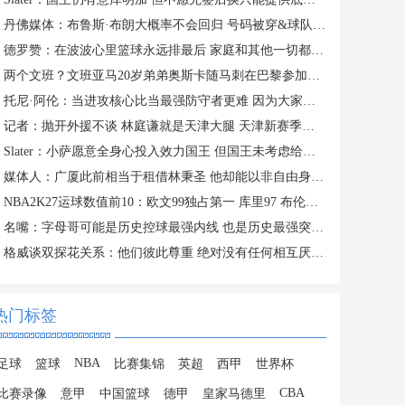
丹佛媒体：布鲁斯·布朗大概率不会回归 号码被穿&球队总薪资过高
德罗赞：在波波心里篮球永远排最后 家庭和其他一切都在篮球之前
两个文班？文班亚马20岁弟弟奥斯卡随马刺在巴黎参加训练
托尼·阿伦：当进攻核心比当最强防守者更难 因为大家一直研究你
记者：抛开外援不谈 林庭谦就是天津大腿 天津新赛季有点难
Slater：小萨愿意全身心投入效力国王 但国王未考虑给他提供新约
媒体人：广厦此前相当于租借林秉圣 他却能以非自由身参加CBA选秀
NBA2K27运球数值前10：欧文99独占第一 库里97 布伦森&SGA96
名嘴：字母哥可能是历史控球最强内线 也是历史最强突破型大个子
格威谈双探花关系：他们彼此尊重 绝对没有任何相互厌恶的情绪
热门标签
NBA
足球
篮球
比赛集锦
英超
西甲
世界杯
CBA
比赛录像
意甲
中国篮球
德甲
皇家马德里