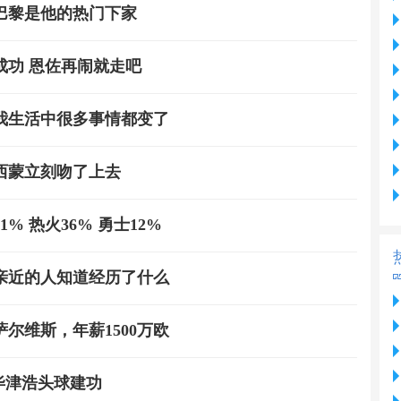
巴黎是他的热门下家
成功 恩佐再闹就走吧
我生活中很多事情都变了
西蒙立刻吻了上去
 热火36% 勇士12%
亲近的人知道经历了什么
尔维斯，年薪1500万欧
毕津浩头球建功