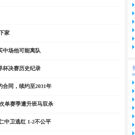
下家
买中场他可能离队
界杯决赛历史纪录
合同，续约至2031年
两次单赛季遭升班马双杀
中卫逃红 1-2不公平