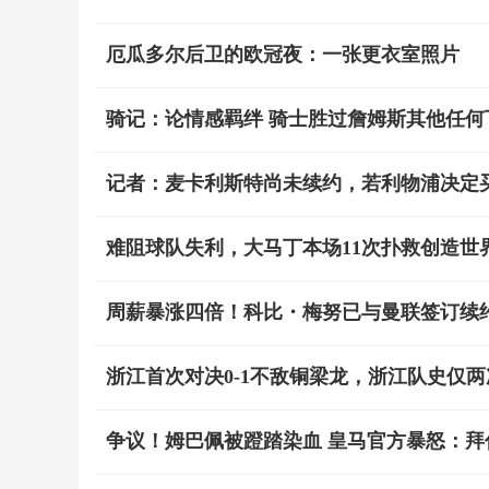
厄瓜多尔后卫的欧冠夜：一张更衣室照片
骑记：论情感羁绊 骑士胜过詹姆斯其他任何
记者：麦卡利斯特尚未续约，若利物浦决定
难阻球队失利，大马丁本场11次扑救创造世
周薪暴涨四倍！科比・梅努已与曼联签订续约
浙江首次对决0-1不敌铜梁龙，浙江队史仅
争议！姆巴佩被蹬踏染血 皇马官方暴怒：拜仁