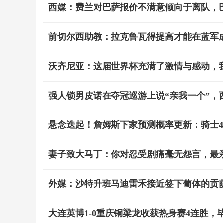
西媒：费兰对巴萨报价不满意倾向于离队，
前切尔西助教：拉克鲁瓦得提高才能在蓝军
沃齐尼亚：这届世界杯充满了激情与感动，
强人锁男皮诺在夺冠巡游上说“亲我一个”，
悬念迭起！詹姆斯下家预测概率更新：骑士41%
妻子致大马丁：你对忍受剧痛毫无怨言，最
外媒：沙特升班马迪雷禾接近签下葡体的贡萨
大连英博1-0重庆铜梁龙收获热身赛4连胜，