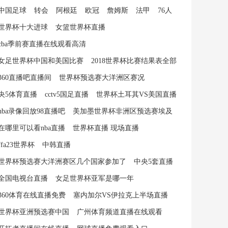
中国足球
转会
阿根廷
欧冠
詹姆斯
法甲
76人
世界杯十大进球
女篮世界杯直播
cba季前赛直播在线观看高清
女足世界杯中国和美国比赛
2018世界杯比赛结果表全部
360直播吧直播间
世界杯预选赛大洋洲区赛况
央5体育直播
cctv5国足直播
世界杯土耳其VS美国直播
nba录像回放98直播吧
美加墨世界杯非洲区预选赛埃及
在哪里可以看nba直播
世界杯直播 现场直播
ffa23世界杯
中韩直播
世界杯预选赛大洋洲赛区几个国家参加了
中央5套直播
全国电视台直播
女足世界杯亚军是哪一年
360体育在线直播免费
塞内加尔VS伊拉克上半场直播
世界杯亚洲预选赛中国
广州体育频道直播在线观看