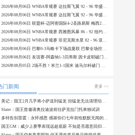
2026年08月06日 WNBA常规赛 达拉斯飞翼 92 - 96 华盛顿神秘人 全场集锦
2026年08月06日 WNBA常规赛 达拉斯飞翼 92 - 96 华盛顿神秘人 全场集锦
2026年08月06日 联盟杯-迈阿密国际4-2圣路易斯 梅西2射1传 阿伦助攻戴帽
2026年08月06日 WNBA常规赛 西雅图风暴 86 - 92 纽约自由人 全场集锦
2026年08月06日 WNBA常规赛 菲尼克斯水星 82 - 96 亚特兰大梦想 全场集锦
2026年08月06日 巴黎0-3马略卡下场战曼联 巴黎全场控球近6成+8射3正未果
2026年08月06日 友谊赛-阿森纳1-3贝蒂斯 因卡皮耶破门难救主 福纳尔斯1射2传
2026年08月05日 2场不胜！米兰1-1国米 迪马尔科破门 恩昆库造点+点射拉莫斯登场
热门新闻
更多 >>
美记：国王2月几乎将小萨送到猛龙 但猛龙无法清理珀尔特尔而告吹
Slater：国王曾邀请奥拉迪波前往萨克拉门托单独试训
多特告别雷霆：永怀感恩 感谢你们七年前给默默无闻的我一次机会
国王GM：威少上赛季表现远超底薪 不知是否愿意回归扮演更小角色
Slater：国王仍有意库明加 但不愿先签后换只能提供底薪 谈判停滞