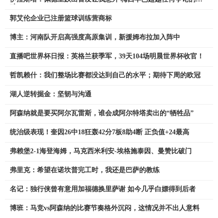
畴
郭艾伦企业已注册篮球训练营商标
博主：河南队开启高强度高原集训，新援姆布拉加入阵中
直播吧世界杯日报：英格兰获季军，39天104场明晨世界杯收官！
哲凯赖什：我们整场比赛都没达到自己的水平；期待下周的欧冠
湖人逆转掘金：坚韧与沟通
阿森纳就是要买阿尔瓦雷斯，谁会成阿尔特塔卖出的“牺牲品”
统治级表现！奎因26中18狂轰42分7板8助4断 正负值+24最高
弗赖堡2-1海登海姆，马克西米利安-埃格施泰因、曼赞比破门
弗里克：希望在诺坎普完工时，我还是巴萨的教练
名记：独行侠曾有意用加福德换里萨谢 如今几乎白嫖得到后者
博班：马竞vs阿森纳的比赛节奏格外沉闷，这情况并不出人意料