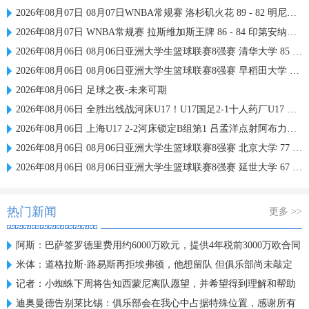
2026年08月07日 08月07日WNBA常规赛 洛杉矶火花 89 - 82 明尼苏达山猫 全场集锦
2026年08月07日 WNBA常规赛 拉斯维加斯王牌 86 - 84 印第安纳狂热 全场集锦
2026年08月06日 08月06日亚洲大学生篮球联赛8强赛 清华大学 85 - 81 菲律宾大学 集锦
2026年08月06日 08月06日亚洲大学生篮球联赛8强赛 早稻田大学 78 - 71 高丽大学 集锦
2026年08月06日 足球之夜-未来可期
2026年08月06日 全胜出线战河床U17！U17国足2-1十人药厂U17 赵松源登场1分钟传射
2026年08月06日 上海U17 2-2河床锁定B组第1 吕孟洋点射阿布力米破门 将战A组第2
2026年08月06日 08月06日亚洲大学生篮球联赛8强赛 北京大学 77 - 79 上海交通大学 集锦
2026年08月06日 08月06日亚洲大学生篮球联赛8强赛 延世大学 67 - 72 政治大学 集锦
热门新闻
更多 >>
阿斯：巴萨签罗德里费用约6000万欧元，提供4年税前3000万欧合同
米体：道格拉斯·路易斯再拒埃弗顿，他想留队 但俱乐部尚未敲定
记者：小蜘蛛下周将告知西蒙尼离队愿望，并希望得到理解和帮助
迪奥曼德告别莱比锡：俱乐部会在我心中占据特殊位置，感谢所有