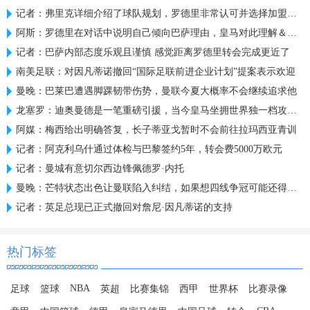
记者：弗里克详细介绍了球队规划，罗德里非常认可并选择加盟巴萨
阿斯：罗德里在对话中说明自己倾向巴萨理由，皇马对此理解＆祝好
记者：巴萨内部态度乐观且谨慎 感觉距离罗德里转会完成更近了
南美足联：对因凡蒂诺撤回“国际足联前进企业计划”提案表示欢迎
曼晚：巴莱巴遭遇脚踝韧带伤势，曼联今夏大概率不会继续追求他
龙塞罗：迪奥曼德是一笔重磅引援，当今皇马坐拥世界独一档攻击线
阿媒：梅西给出明确答复，长子蒂亚戈暂时不会前往拉玛西亚青训
记者：阿克利乌什通过体检与巴黎签约5年，转会费5000万欧元
记者：曼城有意切尔西边锋佩德罗·内托
曼晚：芒特状态出色让曼联陷入纠结，如果想四线争冠可能还得买人
记者：英足总现已正式撤回对詹尼·因凡蒂诺的支持
热门标签
NBA
足球
篮球
英超
比赛集锦
西甲
世界杯
比赛录像