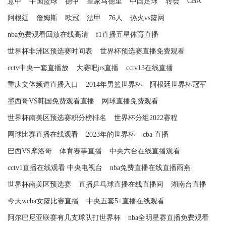
CBA
意甲
中国篮球
德甲
皇家马德里
中国足球
转会
阿根廷
詹姆斯
欧冠
法甲
76人
热火vs篮网
nba免费观看回放在线高清
f1直播五星体育直播
世界杯非洲区预选赛时间表
世界杯预选赛直播免费观看
cctv中央一套直播放
大赛吧jrs直播
cctv13在线直播
重庆文体频道直播入口
2014年男篮世界杯
阿根廷世界杯冠军
墨西哥VS韩国免费观看直播
网球直播免费观看
世界杯南美区预选赛积分榜排名
世界杯分组2022赛程
网球比赛直播在线观看
2023年的世界杯
cba 直播
巴西VS摩洛哥
体育赛事直播
中央六台在线直播观看
cctv1直播在线观看 中央电视台
nba免费直播在线直播雨燕
世界杯南美区预选赛
直播乒乓球直播在线直播间
湖南台直播
今天wcba女篮比赛直播
中央五套5+直播在线观看
阿尔巴尼亚联赛有几支球队打世界杯
nba全明星赛直播免费观看