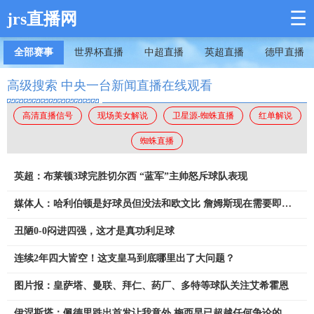
☰
jrs直播网
全部赛事
世界杯直播
中超直播
英超直播
德甲直播
高级搜索 中央一台新闻直播在线观看
高清直播信号
现场美女解说
卫星源-蜘蛛直播
红单解说
蜘蛛直播
英超：布莱顿3球完胜切尔西 “蓝军”主帅怒斥球队表现
媒体人：哈利伯顿是好球员但没法和欧文比 詹姆斯现在需要即战
力
丑陋0-0闷进四强，这才是真功利足球
连续2年四大皆空！这支皇马到底哪里出了大问题？
图片报：皇萨塔、曼联、拜仁、药厂、多特等球队关注艾希霍恩
伊涅斯塔：佩德里跌出首发让我意外 梅西早已超越任何争论的范