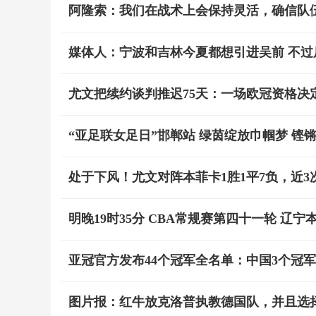
阿隆索：我们在战术上会保持灵活，确信队
媒体人：宁波和吉林今夏都想引进吴前 不过
尤文把续约谈判推迟75天：一场欧冠资格决
“亚足联女足日”邯郸站 绿茵绽放巾帼梦 铿
处于下风！尤文对阵本菲卡1胜1平7负，近3
明晚19时35分 CBA常规赛第四十一轮 辽
亚冠官方发布44个冠军全名单：中国3个冠
图片报：红牛放克洛普执教德国队，并且选