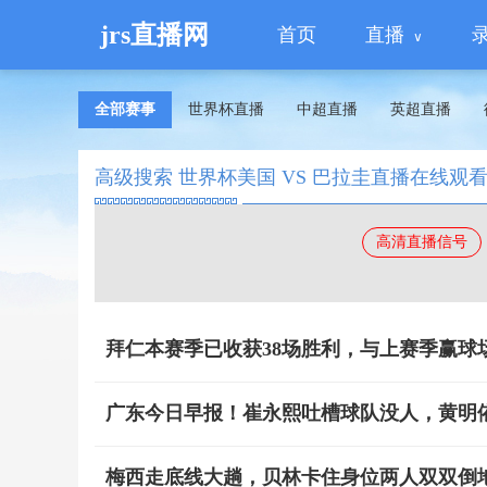
jrs直播网
首页
直播
全部赛事
世界杯直播
中超直播
英超直播
高级搜索 世界杯美国 VS 巴拉圭直播在线观
高清直播信号
拜仁本赛季已收获38场胜利，与上赛季赢球
广东今日早报！崔永熙吐槽球队没人，黄明
梅西走底线大趟，贝林卡住身位两人双双倒