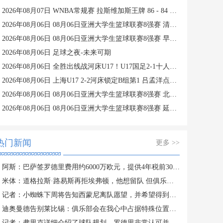
2026年08月07日 WNBA常规赛 拉斯维加斯王牌 86 - 84 印第安纳狂热 全场集锦
2026年08月06日 08月06日亚洲大学生篮球联赛8强赛 清华大学 85 - 81 菲律宾大学 集锦
2026年08月06日 08月06日亚洲大学生篮球联赛8强赛 早稻田大学 78 - 71 高丽大学 集锦
2026年08月06日 足球之夜-未来可期
2026年08月06日 全胜出线战河床U17！U17国足2-1十人药厂U17 赵松源登场1分钟传射
2026年08月06日 上海U17 2-2河床锁定B组第1 吕孟洋点射阿布力米破门 将战A组第2
2026年08月06日 08月06日亚洲大学生篮球联赛8强赛 北京大学 77 - 79 上海交通大学 集锦
2026年08月06日 08月06日亚洲大学生篮球联赛8强赛 延世大学 67 - 72 政治大学 集锦
热门新闻
更多 >>
阿斯：巴萨签罗德里费用约6000万欧元，提供4年税前3000万欧合同
米体：道格拉斯·路易斯再拒埃弗顿，他想留队 但俱乐部尚未敲定
记者：小蜘蛛下周将告知西蒙尼离队愿望，并希望得到理解和帮助
迪奥曼德告别莱比锡：俱乐部会在我心中占据特殊位置，感谢所有
记者：弗里克详细介绍了球队规划，罗德里非常认可并选择加盟巴萨