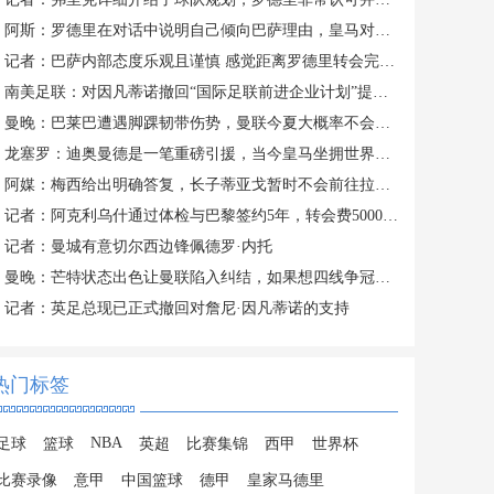
阿斯：罗德里在对话中说明自己倾向巴萨理由，皇马对此理解＆祝好
记者：巴萨内部态度乐观且谨慎 感觉距离罗德里转会完成更近了
南美足联：对因凡蒂诺撤回“国际足联前进企业计划”提案表示欢迎
曼晚：巴莱巴遭遇脚踝韧带伤势，曼联今夏大概率不会继续追求他
龙塞罗：迪奥曼德是一笔重磅引援，当今皇马坐拥世界独一档攻击线
阿媒：梅西给出明确答复，长子蒂亚戈暂时不会前往拉玛西亚青训
记者：阿克利乌什通过体检与巴黎签约5年，转会费5000万欧元
记者：曼城有意切尔西边锋佩德罗·内托
曼晚：芒特状态出色让曼联陷入纠结，如果想四线争冠可能还得买人
记者：英足总现已正式撤回对詹尼·因凡蒂诺的支持
热门标签
NBA
足球
篮球
英超
比赛集锦
西甲
世界杯
比赛录像
意甲
中国篮球
德甲
皇家马德里