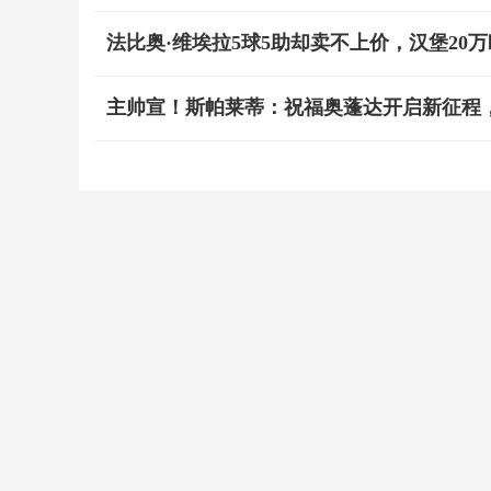
法比奥·维埃拉5球5助却卖不上价，汉堡20
主帅宣！斯帕莱蒂：祝福奥蓬达开启新征程