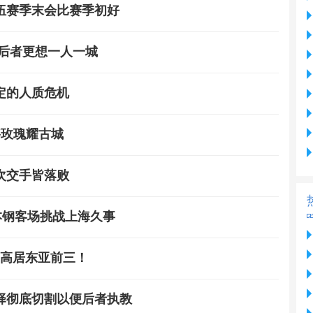
伍赛季末会比赛季初好
后者更想一人一城
定的人质危机
锵玫瑰耀古城
次交手皆落败
宁本钢客场挑战上海久事
军高居东亚前三！
择彻底切割以便后者执教