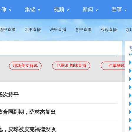
录像
集锦
视频
新闻
赛事
德甲直播
西甲直播
法甲直播
意甲直播
欧冠直播
欧
看
现场美女解说
卫星源-蜘蛛直播
红单解说
场次持平
依合同到期，萨林杰复出
地，皮球被皮克福德没收