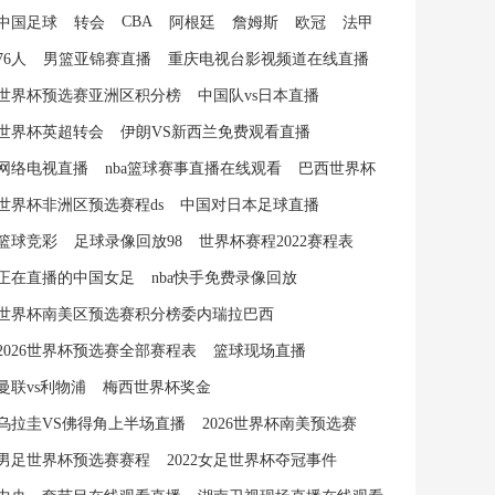
CBA
中国足球
转会
阿根廷
詹姆斯
欧冠
法甲
76人
男篮亚锦赛直播
重庆电视台影视频道在线直播
世界杯预选赛亚洲区积分榜
中国队vs日本直播
世界杯英超转会
伊朗VS新西兰免费观看直播
网络电视直播
nba篮球赛事直播在线观看
巴西世界杯
世界杯非洲区预选赛程ds
中国对日本足球直播
篮球竞彩
足球录像回放98
世界杯赛程2022赛程表
正在直播的中国女足
nba快手免费录像回放
世界杯南美区预选赛积分榜委内瑞拉巴西
2026世界杯预选赛全部赛程表
篮球现场直播
曼联vs利物浦
梅西世界杯奖金
乌拉圭VS佛得角上半场直播
2026世界杯南美预选赛
男足世界杯预选赛赛程
2022女足世界杯夺冠事件