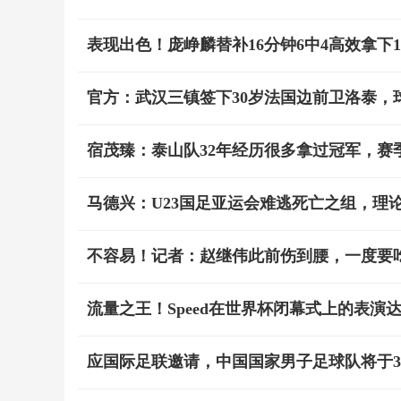
表现出色！庞峥麟替补16分钟6中4高效拿下1
官方：武汉三镇签下30岁法国边前卫洛泰，
宿茂臻：泰山队32年经历很多拿过冠军，赛
马德兴：U23国足亚运会难逃死亡之组，理论
不容易！记者：赵继伟此前伤到腰，一度要
流量之王！Speed在世界杯闭幕式上的表演达
应国际足联邀请，中国国家男子足球队将于