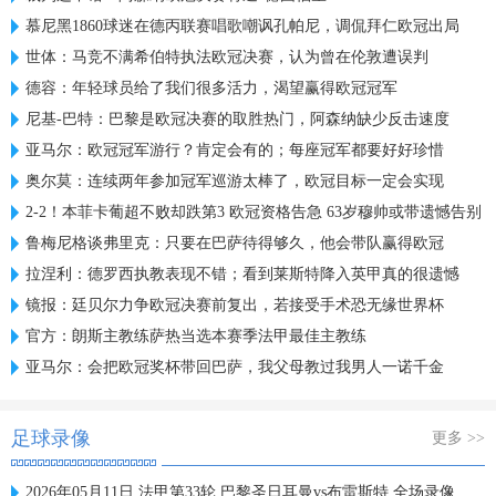
慕尼黑1860球迷在德丙联赛唱歌嘲讽孔帕尼，调侃拜仁欧冠出局
世体：马竞不满希伯特执法欧冠决赛，认为曾在伦敦遭误判
德容：年轻球员给了我们很多活力，渴望赢得欧冠冠军
尼基-巴特：巴黎是欧冠决赛的取胜热门，阿森纳缺少反击速度
亚马尔：欧冠冠军游行？肯定会有的；每座冠军都要好好珍惜
奥尔莫：连续两年参加冠军巡游太棒了，欧冠目标一定会实现
2-2！本菲卡葡超不败却跌第3 欧冠资格告急 63岁穆帅或带遗憾告别
鲁梅尼格谈弗里克：只要在巴萨待得够久，他会带队赢得欧冠
拉涅利：德罗西执教表现不错；看到莱斯特降入英甲真的很遗憾
镜报：廷贝尔力争欧冠决赛前复出，若接受手术恐无缘世界杯
官方：朗斯主教练萨热当选本赛季法甲最佳主教练
亚马尔：会把欧冠奖杯带回巴萨，我父母教过我男人一诺千金
足球录像
更多 >>
2026年05月11日 法甲第33轮 巴黎圣日耳曼vs布雷斯特 全场录像