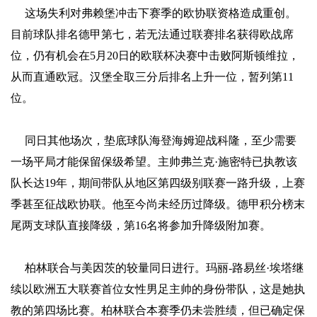
这场失利对弗赖堡冲击下赛季的欧协联资格造成重创。
目前球队排名德甲第七，若无法通过联赛排名获得欧战席
位，仍有机会在5月20日的欧联杯决赛中击败阿斯顿维拉，
从而直通欧冠。汉堡全取三分后排名上升一位，暂列第11
位。
同日其他场次，垫底球队海登海姆迎战科隆，至少需要
一场平局才能保留保级希望。主帅弗兰克·施密特已执教该
队长达19年，期间带队从地区第四级别联赛一路升级，上赛
季甚至征战欧协联。他至今尚未经历过降级。德甲积分榜末
尾两支球队直接降级，第16名将参加升降级附加赛。
柏林联合与美因茨的较量同日进行。玛丽-路易丝·埃塔继
续以欧洲五大联赛首位女性男足主帅的身份带队，这是她执
教的第四场比赛。柏林联合本赛季仍未尝胜绩，但已确定保