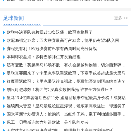
足球新闻
更多 >>
欧联杯决赛队弗赖堡2比3负汉堡，欧冠资格悬了
欧冠36强定17席：五大联赛最高可占23席，德甲仍有望5队入围
赛程更有利！欧冠决赛前巴黎有两周时间充分备战
本周球衣盘点：多特巴黎拜仁齐发新战袍
还有变数！英超黑马16场不败，有机会超越利物浦，切尔西梦碎欧冠
曼联真要回来了？卡里克率队重返欧冠，下赛季或英超成最大黑马
红魔重返欧冠：卡里克带队连克强敌，曼联能否复刻阿森纳奇迹？
别只盯进球数！梅西与C罗真实数据曝光 谁在全方位碾压？
皇马13.4亿阵容落后巴萨11分 尴尬登顶未夺冠最高身价榜！成笑话
连续四大皆空！皇马最尴尬巨星浮现，老东家高歌猛进，球迷笑了
国米革新计划很诱人：抢购第一当红炸子鸡，赢下利物浦多面手信任
佩工：贝蒂斯连续六年进欧战，是全队的功劳
天空体育列出欧冠决赛裁判组：助理裁判为塞德尔和福尔廷