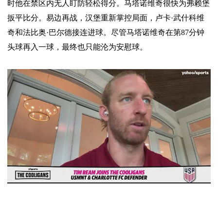
时他在禁区内无人盯防轻松得分。马塔诺维奇很快为弗赖堡
扳平比分。易边再战，汉堡重新掌控局面，卢卡·武什科维
奇和法比奥·巴尔德接连进球。尽管马塔诺维奇在第87分钟
头球再入一球，最终也只能沦为安慰球。