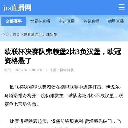
☰
jrs直播网
全部赛事
世界杯直播
中超直播
英超直播
德甲直播
位置：
首页
>
体育新闻
>
足球新闻
欧联杯决赛队弗赖堡2比3负汉堡，欧冠
资格悬了
时间：2026-05-12 10:00:00
|
来源：网络转载
欧联杯决赛球队弗赖堡在德甲联赛中遭遇打击。伊戈尔·
马塔诺维奇梅开二度仍难救主，球队客场2比3不敌汉堡，联
赛争七形势告急。
比赛进程跌宕起伏。汉堡前锋贝克利·贾塔率先破门，当