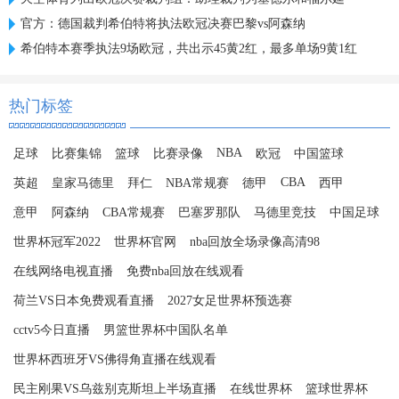
官方：德国裁判希伯特将执法欧冠决赛巴黎vs阿森纳
希伯特本赛季执法9场欧冠，共出示45黄2红，最多单场9黄1红
热门标签
NBA
足球
比赛集锦
篮球
比赛录像
欧冠
中国篮球
CBA
英超
皇家马德里
拜仁
NBA常规赛
德甲
西甲
意甲
阿森纳
CBA常规赛
巴塞罗那队
马德里竞技
中国足球
世界杯冠军2022
世界杯官网
nba回放全场录像高清98
在线网络电视直播
免费nba回放在线观看
荷兰VS日本免费观看直播
2027女足世界杯预选赛
cctv5今日直播
男篮世界杯中国队名单
世界杯西班牙VS佛得角直播在线观看
民主刚果VS乌兹别克斯坦上半场直播
在线世界杯
篮球世界杯