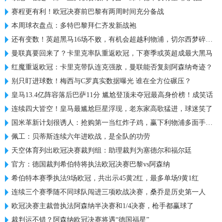
赛程更有利！欧冠决赛前巴黎有两周时间充分备战
本周球衣盘点：多特巴黎拜仁齐发新战袍
还有变数！英超黑马16场不败，有机会超越利物浦，切尔西梦碎欧冠
曼联真要回来了？卡里克率队重返欧冠，下赛季或英超成最大黑马
红魔重返欧冠：卡里克带队连克强敌，曼联能否复刻阿森纳奇迹？
别只盯进球数！梅西与C罗真实数据曝光 谁在全方位碾压？
皇马13.4亿阵容落后巴萨11分 尴尬登顶未夺冠最高身价榜！成笑话
连续四大皆空！皇马最尴尬巨星浮现，老东家高歌猛进，球迷笑了
国米革新计划很诱人：抢购第一当红炸子鸡，赢下利物浦多面手信任
佩工：贝蒂斯连续六年进欧战，是全队的功劳
天空体育列出欧冠决赛裁判组：助理裁判为塞德尔和福尔廷
官方：德国裁判希伯特将执法欧冠决赛巴黎vs阿森纳
希伯特本赛季执法9场欧冠，共出示45黄2红，最多单场9黄1红
连续三个赛季随不同球队闯进三项欧战决赛，桑乔是历史第一人
欧冠决赛主裁曾执法阿森纳半决赛和1/4决赛，枪手都赢球了
裁判运不错？阿森纳欧冠决赛将遇“德国福星”