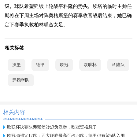
级。球队希望延续上轮战平科隆的势头。埃塔的临时主帅任
期将在下周主场对阵奥格斯堡的赛季收官战后结束，她已确
定下赛季执教柏林联合女足。
相关标签
汉堡
德甲
欧冠
欧联杯
科隆队
弗赖堡队
相关内容
欧联杯决赛队弗赖堡2比3负汉堡，欧冠资格悬了
欧冠36强定17席：五大联赛最高可占23席，德甲仍有望5队入围