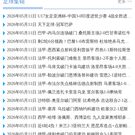
足球集锦
更多 >>
2026年05月11日 U17女足亚洲杯-中国3-0印度进世少赛 4战全胜进18球 半决赛战朝鲜
2026年05月11日 天下足球-冠军巴萨
2026年05月11日 巴甲-内马尔连场破门 桑托斯主场2-0巴甘蒂诺红牛
2026年05月11日 剩2轮6分领跑！巴黎1-0布雷斯特 杜埃绝杀马尤卢中框卢卡斯送助攻
2026年05月11日 法甲-恩西索点射科亚利普扳平 昂热1-1斯特拉斯堡
2026年05月11日 法甲-托利索破门难救主 里昂客场1-2不敌十人图卢兹
2026年05月11日 法甲-马肯戈破门卡迪乌建功 洛里昂客场4-0大胜梅斯
2026年05月11日 法甲-勒波尔破门恩博洛替补建功 雷恩2-1逆转巴黎FC
2026年05月11日 法甲-布法尔失点格林伍德点射制胜 马赛客场1-0勒阿弗尔
2026年05月11日 法甲-佩兰造扎卡里亚乌龙 里尔客场1-0摩纳哥
2026年05月11日 沙特联-奥亚尔破门阿里·比希绝杀 吉达联合2-1达马克
2026年05月11日 法甲-塞库·马拉破门西纳约科建功 欧塞尔2-1尼斯
2026年05月11日 西甲-哈维·洛佩斯、西博染红 九人皇家奥维耶多0-0赫塔费
2026年05月11日 近6轮4负！米兰2-3亚特兰大 恩昆库造点+点射帕夫洛维奇破门
2026年05月11日 德甲-伊利奇破门伯克建功 柏林联合3-1美因茨