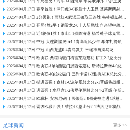
2026年04月17日 平局德比！海牛0-0西海岸 李昊献神扑 17岁王庚睿、邝兆镭登场
2026年04月17日 赛季首胜！津门虎3-0客胜十人玉昆 基莱斯两射一传谢蒂内替补传射
2026年04月17日 2分领跑！蓉城1-0武汉三镇取三连胜 韦林顿点射制胜胡荷韬造点
2026年04月17日 开局4胜2平！铜梁龙2-0十人新鹏城 向余望中超首球陈纯新破门
2026年04月17日 近4轮仅1胜！泰山1-1残阵海港 杨希处子球克雷桑小角度任意球扳平
2026年04月17日 中冠-大连聚惺晟恒4-1青岛追风少年 希尔扎提锁定胜局
2026年04月17日 中冠-山西龙盛0-4青岛复力 王瑞祥自摆乌龙
2026年04月17日 欧协联-桑塔纳破门梅雷莱斯建功 矿工2-2总比分5-2阿尔克马尔
2026年04月17日 欧协联-纳纳西破门恩西索建功 斯特拉斯堡4-0总比分4-2淘汰美因茨
2026年04月17日 欧协联-帕拉松破门 巴列卡诺1-3雅典AEK总比分4-3惊险晋级
2026年04月17日 挺进四强！森林1-0波尔图总比分2-1晋级将战维拉 吉布斯-怀特建功
2026年04月17日 进四强！水晶宫1-2佛罗伦萨总比分4-2晋级 伊斯梅拉·萨尔破门
2026年04月17日 欧联杯-安东尼破门 贝蒂斯2-0领先被连进4球总比分3-5布拉加
2026年04月17日 晋级欧联四强！维拉4-0总比分7-1博洛尼亚将战森林 沃特金斯破门
足球新闻
更多 >>