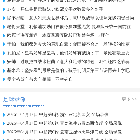
马特乌斯：拜仁在场上的凝聚力非常出彩，他们是欧冠夺冠热门
17次，拜仁将是巴黎队史欧冠交手次数最多的对手
惨不忍睹！意大利无缘世界杯后，意甲欧战球队也均无缘四强出局
老将天堂！利物浦功勋门神欲今夏加盟尤文 曼城队长或一同前往
欧冠半决赛相遇，本赛季联赛阶段巴黎曾主场1-2拜仁
于帕：我们都为今天的表现自豪；踢巴黎不会是一场轻松的比赛
孔帕尼：皇马始终是皇马，他们始终有威胁；下一场比赛最重要
安帅：过度控制战术扭曲了意大利足球的特色，我们还缺乏节奏
基米希：坚持看到最后是值的，孩子们明天第三节课再去上学吧
曼宁格驾车与火车相撞，不幸身亡
足球录像
更多 >>
2026年04月17日 中超第6轮 浙江vs北京国安 全场录像
2026年04月17日 中超第6轮 青岛海牛vs青岛西海岸 全场录像
2026年04月17日 中超第6轮 云南玉昆vs天津津门虎 全场录像