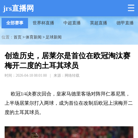
☰
jrs直播网
全部赛事
世界杯直播
中超直播
英超直播
德甲直播
位置：
首页
>
体育新闻
>
足球新闻
创造历史，居莱尔是首位在欧冠淘汰赛
梅开二度的土耳其球员
时间：2026-04-18 08:01:00
|
来源：网络转载
欧冠1/4决赛次回合，皇家马德里客场对阵拜仁慕尼黑，
上半场居莱尔打入两球，成为首位在改制后欧冠上演梅开二
度的土耳其球员。