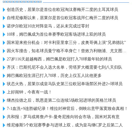
创造历史，居莱尔是首位在欧冠淘汰赛梅开二度的土耳其球员
自维尼修斯以来，居莱尔是首位欧冠客战拜仁梅开二度的球员
诺伊尔欧冠10次对阵皇马，还从未完成过零封
10球，姆巴佩成为首位单赛季欧冠客场进球上双的球员
国米迎来抢分机会：对卡利亚里拿三分，皮奥哥俩上演“兄弟德比”
因火车撞击，知名球员曼宁格不幸身亡！曾效力利物浦、尤文图斯等球队
27岁116天超越梅西，姆巴佩是欧冠打入70球最年轻的球员
齐沃：巴斯托尼不会入选大名单，劳塔罗大概需要七到八天归队
姆巴佩欧冠生涯已打入70球，历史上仅五人比他更多
状态火热，居莱尔成皇马队史第三位欧冠单场禁区外进2+球球员
上好闹钟，今夜有一战！
继杰拉德之后，凯恩是第二位连续5场欧冠进球的英格兰球员
7-1血洗+9连胜破纪录！维拉封神背后，倒映出意甲落寞致命真相！
共和报：罗马或将詹卢卡-曼奇尼推向转会市场，国米对其有意
维尼修斯5个欧冠赛季参与进球上双，成为皇马继C罗之后第二人