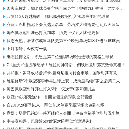
国米迎来抢分机会：对卡利亚里拿三分，皮奥哥俩上演“兄弟德比”
因火车撞击，知名球员曼宁格不幸身亡！曾效力利物浦、尤文图斯等球队
27岁116天超越梅西，姆巴佩是欧冠打入70球最年轻的球员
齐沃：巴斯托尼不会入选大名单，劳塔罗大概需要七到八天归队
姆巴佩欧冠生涯已打入70球，历史上仅五人比他更多
状态火热，居莱尔成皇马队史第三位欧冠单场禁区外进2+球球员
上好闹钟，今夜有一战！
继杰拉德之后，凯恩是第二位连续5场欧冠进球的英格兰球员
7-1血洗+9连胜破纪录！维拉封神背后，倒映出意甲落寞致命真相！
共和报：罗马或将詹卢卡-曼奇尼推向转会市场，国米对其有意
维尼修斯5个欧冠赛季参与进球上双，成为皇马继C罗之后第二人
姆巴佩欧冠对阵拜仁打入5球，仅次于C罗和因扎吉
欧冠1/4决赛无逆转，首回合领先的球队全部晋级
自2019/20赛季以来，拜仁首次单赛季赢球场次达到40场
意媒：塔雷已约定与莱万经纪人会面，伊布也希望他能加盟米兰
半决赛相遇，巴黎近5次欧冠对阵拜仁均遭遇失利