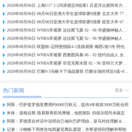
2026年08月06日 上海U17 2-2河床锁定B组第1 吕孟洋点射阿布力米破门 将战A组第2
2026年08月06日 08月06日亚洲大学生篮球联赛8强赛 北京大学 77 - 79 上海交通大学 集锦
2026年08月06日 08月06日亚洲大学生篮球联赛8强赛 延世大学 67 - 72 政治大学 集锦
2026年08月06日 WNBA常规赛 达拉斯飞翼 92 - 96 华盛顿神秘人 全场集锦
2026年08月06日 WNBA常规赛 达拉斯飞翼 92 - 96 华盛顿神秘人 全场集锦
2026年08月06日 联盟杯-迈阿密国际4-2圣路易斯 梅西2射1传 阿伦助攻戴帽
2026年08月06日 WNBA常规赛 西雅图风暴 86 - 92 纽约自由人 全场集锦
2026年08月06日 WNBA常规赛 菲尼克斯水星 82 - 96 亚特兰大梦想 全场集锦
2026年08月06日 巴黎0-3马略卡下场战曼联 巴黎全场控球近6成+8射3正未果
热门新闻
更多 >>
阿斯：巴萨签罗德里费用约6000万欧元，提供4年税前3000万欧合同
米体：道格拉斯·路易斯再拒埃弗顿，他想留队 但俱乐部尚未敲定
阿斯：罗德里在对话中说明自己倾向巴萨理由，皇马对此理解＆祝好
记者：小蜘蛛下周将告知西蒙尼离队愿望，并希望得到理解和帮助