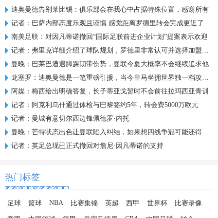
迪奥曼德告别莱比锡：俱乐部会在我心中占据特殊位置，感谢所有
记者：巴萨内部态度乐观且谨慎 感觉距离罗德里转会完成更近了
南美足联：对因凡蒂诺撤回“国际足联前进企业计划”提案表示欢迎
记者：弗里克详细介绍了球队规划，罗德里非常认可并选择加盟巴萨
曼晚：巴莱巴遭遇脚踝韧带伤势，曼联今夏大概率不会继续追求他
龙塞罗：迪奥曼德是一笔重磅引援，当今皇马坐拥世界独一档攻击线
阿媒：梅西给出明确答复，长子蒂亚戈暂时不会前往拉玛西亚青训
记者：阿克利乌什通过体检与巴黎签约5年，转会费5000万欧元
记者：曼城有意切尔西边锋佩德罗·内托
曼晚：芒特状态出色让曼联陷入纠结，如果想四线争冠可能还得买人
记者：英足总现已正式撤回对詹尼·因凡蒂诺的支持
热门标签
NBA
足球
篮球
比赛集锦
英超
西甲
世界杯
比赛录像