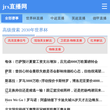
☰
jrs直播网
全部赛事
世界杯直播
中超直播
英超直播
德甲直播
高级搜索 2030年世界杯
高清直播信号
现场美女解说
卫星源-蜘蛛直播
红单解说
蜘蛛直播
每体：巴萨预计夏窗工资支出增加，且完成8000万欧重磅转会
萨里：曾担心转会曼联失败是否会影响埃德松心态，但他很渴望留
队
斯基拉：罗马3000万欧+浮动报价卡斯特罗，博洛尼亚要价4000万
欧
辽足换帅但还是难逃一输！跟辽篮没啥两样，还是把杨鸣请回来
吧？
Here We Go！罗马诺：阿森纳签下卡迪夫城16岁天才左边锋东切
夫！
北京国安获得下赛季亚冠精英联赛正赛名额