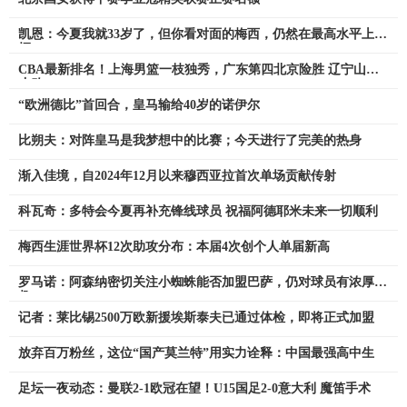
凯恩：今夏我就33岁了，但你看对面的梅西，仍然在最高水平上发
挥
CBA最新排名！上海男篮一枝独秀，广东第四北京险胜 辽宁山东
止败
“欧洲德比”首回合，皇马输给40岁的诺伊尔
比朔夫：对阵皇马是我梦想中的比赛；今天进行了完美的热身
渐入佳境，自2024年12月以来穆西亚拉首次单场贡献传射
科瓦奇：多特会今夏再补充锋线球员 祝福阿德耶米未来一切顺利
梅西生涯世界杯12次助攻分布：本届4次创个人单届新高
罗马诺：阿森纳密切关注小蜘蛛能否加盟巴萨，仍对球员有浓厚兴
趣
记者：莱比锡2500万欧新援埃斯泰夫已通过体检，即将正式加盟
放弃百万粉丝，这位“国产莫兰特”用实力诠释：中国最强高中生
足坛一夜动态：曼联2-1欧冠在望！U15国足2-0意大利 魔笛手术