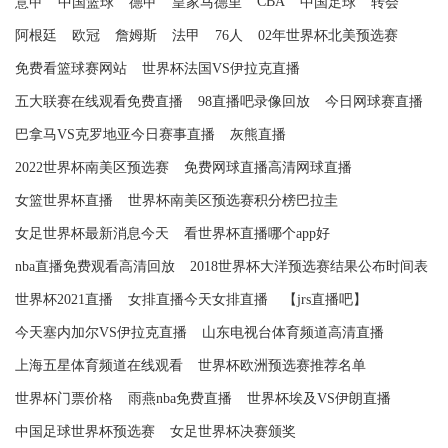
CBA
意甲
中国篮球
德甲
皇家马德里
中国足球
转会
阿根廷
欧冠
詹姆斯
法甲
76人
02年世界杯北美预选赛
免费看篮球赛网站
世界杯法国VS伊拉克直播
五大联赛在线观看免费直播
98直播吧录像回放
今日网球赛直播
巴拿马VS克罗地亚今日赛事直播
灰熊直播
2022世界杯南美区预选赛
免费网球直播高清网球直播
女篮世界杯直播
世界杯南美区预选赛积分榜巴拉圭
女足世界杯最新消息今天
看世界杯直播哪个app好
nba直播免费观看高清回放
2018世界杯大洋预选赛结果公布时间表
世界杯2021直播
女排直播今天女排直播
【jrs直播吧】
今天塞内加尔VS伊拉克直播
山东电视台体育频道高清直播
上海五星体育频道在线观看
世界杯欧洲预选赛推荐名单
世界杯门票价格
雨燕nba免费直播
世界杯埃及VS伊朗直播
中国足球世界杯预选赛
女足世界杯决赛颁奖