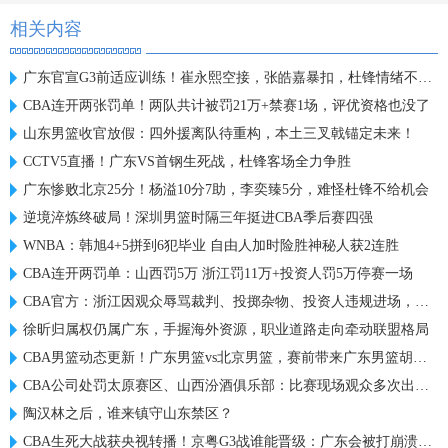
相关内容
广东官宣G3前适应训练！崔永熙空接，张皓嘉暴扣，杜锋情绪不错！
CBA连开两张罚单！两队共计被罚21万+禁赛1场，评优资格也没了
山东男篮收官放假：四外援离队待重构，本土三叉戟锚定未来！
CCTV5直播！广东VS首钢生死战，杜锋客场全力争胜
广东惨败北京25分！杨溢10分7助，李奕臻5分，难怪杜锋不给机会
逆境淬炼终破局！深圳男篮时隔三年挺进CBA季后赛四强
WNBA：韩旭4+5拼到6犯毕业 自由人加时险胜神秘人获2连胜
CBA连开两罚单：山西罚5万 浙江罚11万+投资人罚5万停赛一场
CBA官方：浙江因观众辱骂裁判、投掷杂物、投资人违规进场，罚款16万
徐昕归属权仍属广东，手握海外资源，职业道路走向牵动联盟格局
CBA男篮动态更新！广东男篮vs北京男篮，赛前带来广东男篮胡明轩、奎因、徐杰以及北京男篮赵睿最新消息
CBA公司处罚太原赛区、山西汾酒俱乐部：比赛现场观众多次出现大面积喊“黑哨”及谩骂裁判员情况
陶汉林之后，谁来镇守山东禁区？
CBA生死大战获央视转播！京粤G3战谁能晋级：广东会被打崩溃吗？