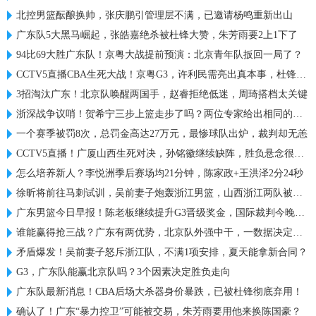
北控男篮酝酿换帅，张庆鹏引管理层不满，已邀请杨鸣重新出山
广东队5大黑马崛起，张皓嘉绝杀被杜锋大赞，朱芳雨要2上1下了
94比69大胜广东队！京粤大战提前预演：北京青年队扳回一局了？
CCTV5直播CBA生死大战！京粤G3，许利民需亮出真本事，杜锋恐惨败
3招淘汰广东！北京队唤醒两国手，赵睿拒绝低迷，周琦搭档太关键
浙深战争议哨！贺希宁三步上篮走步了吗？两位专家给出相同的解读
一个赛季被罚8次，总罚金高达27万元，最惨球队出炉，裁判却无恙
CCTV5直播！广厦山西生死对决，孙铭徽继续缺阵，胜负悬念很大！
怎么培养新人？李悦洲季后赛场均21分钟，陈家政+王洪泽2分24秒
徐昕将前往马刺试训，吴前妻子炮轰浙江男篮，山西浙江两队被处罚
广东男篮今日早报！陈老板继续提升G3晋级奖金，国际裁判今晚入场，徐杰崔永熙盼迎来爆发
谁能赢得抢三战？广东有两优势，北京队外强中干，一数据决定胜负
矛盾爆发！吴前妻子怒斥浙江队，不满1项安排，夏天能拿新合同？
G3，广东队能赢北京队吗？3个因素决定胜负走向
广东队最新消息！CBA后场大杀器身价暴跌，已被杜锋彻底弃用！
确认了！广东“暴力控卫”可能被交易，朱芳雨要用他来换陈国豪？