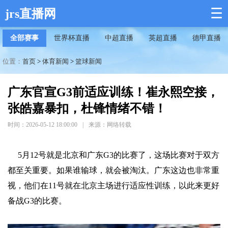
☰
jrs直播网
全部赛事
世界杯直播
中超直播
英超直播
德甲直播
位置：
首页
>
体育新闻
>
篮球新闻
广东官宣G3前适应训练！崔永熙空接，
张皓嘉暴扣，杜锋情绪不错！
时间：2026-05-12 18:00:00
|
来源：网络转载
5月12号就是北京和广东G3的比赛了，这场比赛对于双方
都至关重要。如果谁输球，就会被淘汰。广东这边也非常重
视，他们在11号就在北京主场进行适应性训练，以此来更好
备战G3的比赛。