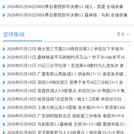
2026年05月06日NBA季后赛西部半决赛G1 湖人 - 雷霆 全场录像
2026年05月05日NBA季后赛西部半决赛G1 森林狼 - 马刺 全场录像
篮球集锦
更多 >>
2026年05月12日 骑士第三节轰22-0再胜活塞2-2 米切尔下半场39分 哈登24+11
2026年05月11日 森林狼逼平马刺相约天王山！华子36+6&末节16分 文班恶犯驱逐
2026年05月11日 25记三分平纪录！尼克斯4-0横扫76人进东决 麦克布莱德7三分
2026年05月10日 广厦客胜山西扳成1-1 胡金秋17+11 迪亚洛关键上篮不中
2026年05月10日 深圳2-0淘汰浙江 贺希宁末节4记三分砍23+5 史密斯14+12+13
2026年05月10日 雷霆胜湖人3-0获赛点 米切尔24+10 鸭梨23+9 詹姆斯19投19分
2026年05月10日 哈登连得7分定胜局！骑士1-2活塞 米切尔35分 坎宁安27+10+10
2026年05月09日 上海大胜山东2-0晋级 洛夫顿20+9+5 李添荣14分 陈林坚21分
2026年05月09日 广东加时险胜北京 张皓嘉三分绝杀 奎因39+9+8 胡明轩23+6
2026年05月09日 马刺客胜2-1森林狼 文班39+15+5帽 爱德华兹32+14+6
2026年05月09日 尼克斯客胜76人3-0夺赛点！布伦森33+5+9 恩比德复出17中7