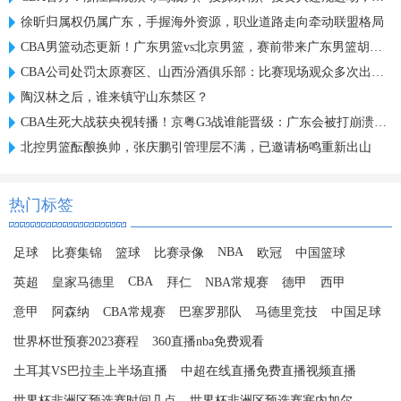
徐昕归属权仍属广东，手握海外资源，职业道路走向牵动联盟格局
CBA男篮动态更新！广东男篮vs北京男篮，赛前带来广东男篮胡明轩、奎因、徐杰以及北京男篮赵睿最新消息
CBA公司处罚太原赛区、山西汾酒俱乐部：比赛现场观众多次出现大面积喊“黑哨”及谩骂裁判员情况
陶汉林之后，谁来镇守山东禁区？
CBA生死大战获央视转播！京粤G3战谁能晋级：广东会被打崩溃吗？
北控男篮酝酿换帅，张庆鹏引管理层不满，已邀请杨鸣重新出山
热门标签
NBA
足球
比赛集锦
篮球
比赛录像
欧冠
中国篮球
CBA
英超
皇家马德里
拜仁
NBA常规赛
德甲
西甲
意甲
阿森纳
CBA常规赛
巴塞罗那队
马德里竞技
中国足球
世界杯世预赛2023赛程
360直播nba免费观看
土耳其VS巴拉圭上半场直播
中超在线直播免费直播视频直播
世界杯非洲区预选赛时间几点
世界杯非洲区预选赛塞内加尔