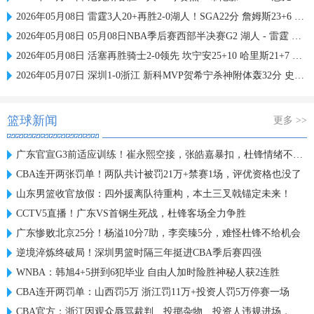
2026年05月08日 雷霆3人20+再胜2-0湖人！SGA22分 詹姆斯23+6 小里31+6
2026年05月08日 05月08日NBA季后赛西部半决赛G2 湖人 - 雷霆 精彩镜头
2026年05月08日 活塞再胜骑士2-0领先 坎宁安25+10 哈里斯21+7 哈登13中3
2026年05月07日 深圳1-0浙江 新科MVP贺希宁杀神附体轰32分 史密斯27+9
篮球新闻
更多 >>
广东官宣G3前适应训练！崔永熙空接，张皓嘉暴扣，杜锋情绪不错！
CBA连开两张罚单！两队共计被罚21万+禁赛1场，评优资格也没了
山东男篮收官放假：四外援离队待重构，本土三叉戟锚定未来！
CCTV5直播！广东VS首钢生死战，杜锋客场全力争胜
广东惨败北京25分！杨溢10分7助，李奕臻5分，难怪杜锋不给机会
逆境淬炼终破局！深圳男篮时隔三年挺进CBA季后赛四强
WNBA：韩旭4+5拼到6犯毕业 自由人加时险胜神秘人获2连胜
CBA连开两罚单：山西罚5万 浙江罚11万+投资人罚5万停赛一场
CBA官方：浙江因观众辱骂裁判、投掷杂物、投资人违规进场，罚款16万