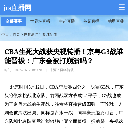
☰
jrs直播网
全部赛事
世界杯直播
中超直播
英超直播
德甲直播
位置：
首页
>
体育新闻
>
篮球新闻
CBA生死大战获央视转播！京粤G3战谁
能晋级：广东会被打崩溃吗？
时间：2026-05-12 18:00:00
|
来源：网络转载
北京时间5月12日，CBA季后赛四分之一决赛G3战，广东
队将做客挑战北京队。前两战双方战成1-1平手，G3战也成
为了京粤大战的生死战，胜者将直接晋级四强，而输球一方
则会被淘汰出局。同样是背水一战，同样毫无退路可言，广
东队和北京队究竟谁能够胜出呢？而值得一提的是，央视这