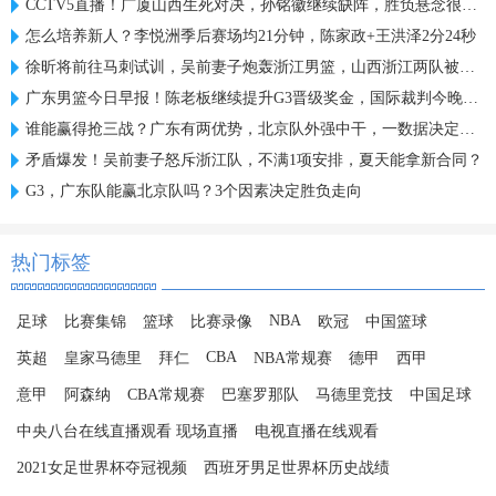
CCTV5直播！广厦山西生死对决，孙铭徽继续缺阵，胜负悬念很大！
怎么培养新人？李悦洲季后赛场均21分钟，陈家政+王洪泽2分24秒
徐昕将前往马刺试训，吴前妻子炮轰浙江男篮，山西浙江两队被处罚
广东男篮今日早报！陈老板继续提升G3晋级奖金，国际裁判今晚入场，徐杰崔永熙盼迎来爆发
谁能赢得抢三战？广东有两优势，北京队外强中干，一数据决定胜负
矛盾爆发！吴前妻子怒斥浙江队，不满1项安排，夏天能拿新合同？
G3，广东队能赢北京队吗？3个因素决定胜负走向
热门标签
NBA
足球
比赛集锦
篮球
比赛录像
欧冠
中国篮球
CBA
英超
皇家马德里
拜仁
NBA常规赛
德甲
西甲
意甲
阿森纳
CBA常规赛
巴塞罗那队
马德里竞技
中国足球
中央八台在线直播观看 现场直播
电视直播在线观看
2021女足世界杯夺冠视频
西班牙男足世界杯历史战绩