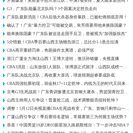
矛盾爆发！吴前妻子怒斥浙江队，不满1项安排，夏天能拿新合同？
G3，广东队能赢北京队吗？3个因素决定胜负走向
广东队最新消息！CBA后场大杀器身价暴跌，已被杜锋彻底弃用！
确认了！广东“暴力控卫”可能被交易，朱芳雨要用他来换陈国豪？
能单换陈国豪？广东队被迫送走国手后卫，曾被视为“加强版徐杰”
5分惜败！CBA季后赛山西主场憾负浙江，总比分1-1悬念拉满
CBA再开重磅罚单，奇葩操作太离谱，必须严惩
浙江广厦全力淘汰山西！王博大逆转，激活孙铭徽，央视直播
CBA3消息：山东放假1人留队，张博源正式留洋，山西队成榜一大哥
广东队决战北京队，再收重大喜讯，球迷猜测赵睿要成卧底
CBA四强轮廓初现，胡金秋17+11定乾坤，内线为王的时代又回来了？
京粤G3生死战前！广东青训惨遭北京首钢大屠杀，男篮国青控卫低迷
山西主帅用人引争议！晋厦抢三战，战术调整能否扭转乾坤？
调整！5月12日央视直播CBA生死战有变，广东、首钢只剩华山一条路
广厦山西引争议！季后赛排名逻辑，常规赛第三为何握主场优势？
恭喜！中国男篮19岁2米03新星加入路易斯维尔：下一步冲击NBA？