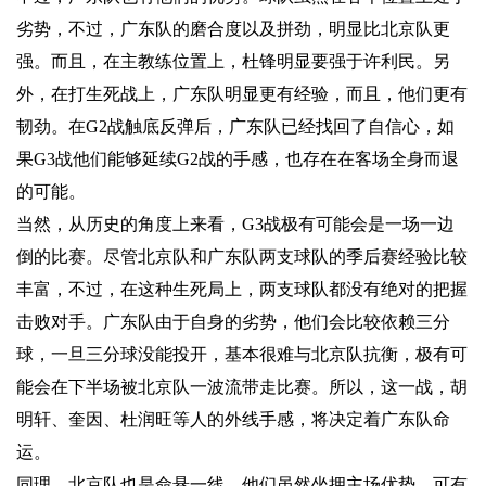
劣势，不过，广东队的磨合度以及拼劲，明显比北京队更
强。而且，在主教练位置上，杜锋明显要强于许利民。另
外，在打生死战上，广东队明显更有经验，而且，他们更有
韧劲。在G2战触底反弹后，广东队已经找回了自信心，如
果G3战他们能够延续G2战的手感，也存在在客场全身而退
的可能。
当然，从历史的角度上来看，G3战极有可能会是一场一边
倒的比赛。尽管北京队和广东队两支球队的季后赛经验比较
丰富，不过，在这种生死局上，两支球队都没有绝对的把握
击败对手。广东队由于自身的劣势，他们会比较依赖三分
球，一旦三分球没能投开，基本很难与北京队抗衡，极有可
能会在下半场被北京队一波流带走比赛。所以，这一战，胡
明轩、奎因、杜润旺等人的外线手感，将决定着广东队命
运。
同理，北京队也是命悬一线。他们虽然坐拥主场优势，可有