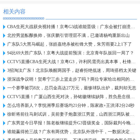
相关内容
CBA生死大战获央视转播！京粤G3战谁能晋级：广东会被打崩溃吗？
北控男篮酝酿换帅，张庆鹏引管理层不满，已邀请杨鸣重新出山
广东队5大黑马崛起，张皓嘉绝杀被杜锋大赞，朱芳雨要2上1下了
94比69大胜广东队！京粤大战提前预演：北京青年队扳回一局了？
CCTV5直播CBA生死大战！京粤G3，许利民需亮出真本事，杜锋恐惨败
3招淘汰广东！北京队唤醒两国手，赵睿拒绝低迷，周琦搭档太关键
浙深战争议哨！贺希宁三步上篮走步了吗？两位专家给出相同的解读
一个赛季被罚8次，总罚金高达27万元，最惨球队出炉，裁判却无恙
CCTV5直播！广厦山西生死对决，孙铭徽继续缺阵，胜负悬念很大！
怎么培养新人？李悦洲季后赛场均21分钟，陈家政+王洪泽2分24秒
徐昕将前往马刺试训，吴前妻子炮轰浙江男篮，山西浙江两队被处罚
广东男篮今日早报！陈老板继续提升G3晋级奖金，国际裁判今晚入场，徐杰崔永熙盼迎来爆发
谁能赢得抢三战？广东有两优势，北京队外强中干，一数据决定胜负