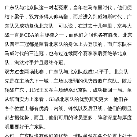
广东队与北京队这一对老冤家，当年在马布里时代，他们便
结下梁子，双方杀得人仰马翻，而后进入到威姆斯时代，广
东队又成功复仇北京队，可以说，在过去十几年里，京粤大
战一直是CBA的主旋律之一，而他们之间也各有胜负。北京
队四年三冠都是踏着北京队的身体上去登顶的，而广东队在
马威时代的三连冠，也有过连续两个赛季季后赛绝杀北京
队，淘汰对手并且最终夺冠。
双方过去两场比赛，广东队与北京队战成1-1平手。北京队
先是在主场先下一城，主场以微弱的优势击败广东队。随后
转战广东，11冠王又在主场绝杀北京队，成功扳回一局。单
从纸面实力上来看，G3战北京队的优势其实更大，他们在
各个位置上都有优势，内线、锋线以及后卫线，他们的明显
都占据优势，而且，他们可用的球员更多，阵容深度与厚度
明显要好于广东队。
不过，广东队也有他们的优势。球队虽然在各个位置上处于