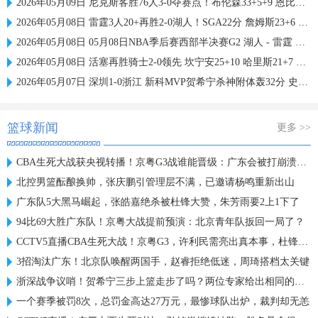
2026年05月09日 尼克斯客胜76人3-0夺赛点！布伦森33+5+9 恩比德复出17中7
2026年05月08日 雷霆3人20+再胜2-0湖人！SGA22分 詹姆斯23+6 小里31+6
2026年05月08日 05月08日NBA季后赛西部半决赛G2 湖人 - 雷霆 精彩镜头
2026年05月08日 活塞再胜骑士2-0领先 坎宁安25+10 哈里斯21+7 哈登13中3
2026年05月07日 深圳1-0浙江 新科MVP贺希宁杀神附体轰32分 史密斯27+9
篮球新闻
更多 >>
CBA生死大战获央视转播！京粤G3战谁能晋级：广东会被打崩溃吗？
北控男篮酝酿换帅，张庆鹏引管理层不满，已邀请杨鸣重新出山
广东队5大黑马崛起，张皓嘉绝杀被杜锋大赞，朱芳雨要2上1下了
94比69大胜广东队！京粤大战提前预演：北京青年队扳回一局了？
CCTV5直播CBA生死大战！京粤G3，许利民需亮出真本事，杜锋恐惨败
3招淘汰广东！北京队唤醒两国手，赵睿拒绝低迷，周琦搭档太关键
浙深战争议哨！贺希宁三步上篮走步了吗？两位专家给出相同的解读
一个赛季被罚8次，总罚金高达27万元，最惨球队出炉，裁判却无恙