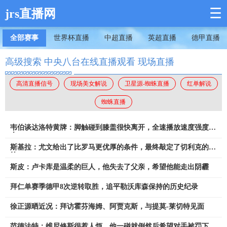
☰
jrs直播网
全部赛事
世界杯直播
中超直播
英超直播
德甲直播
高级搜索 中央八台在线直播观看 现场直播
高清直播信号
现场美女解说
卫星源-蜘蛛直播
红单解说
蜘蛛直播
韦伯谈达洛特黄牌：脚触碰到膝盖很快离开，全速播放速度强度不
大
斯基拉：尤文给出了比罗马更优厚的条件，最终敲定了切利克的签
约
斯皮：卢卡库是温柔的巨人，他失去了父亲，希望他能走出阴霾
拜仁单赛季德甲8次逆转取胜，追平勒沃库森保持的历史纪录
徐正源晒近况：拜访霍芬海姆、阿贾克斯，与提莫-莱切特见面
范德法特：维尼修斯很惹人烦，他一碰就倒然后希望对手被罚下