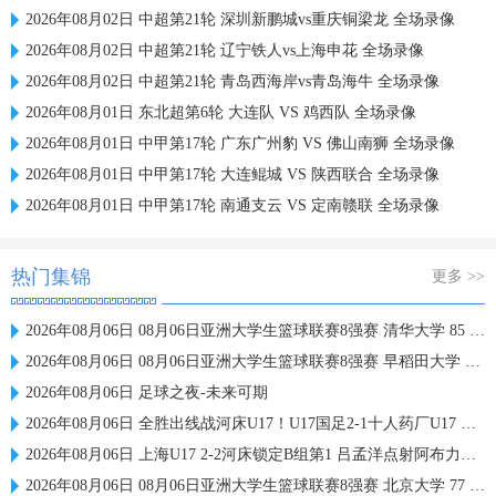
2026年08月02日 中超第21轮 深圳新鹏城vs重庆铜梁龙 全场录像
2026年08月02日 中超第21轮 辽宁铁人vs上海申花 全场录像
2026年08月02日 中超第21轮 青岛西海岸vs青岛海牛 全场录像
2026年08月01日 东北超第6轮 大连队 VS 鸡西队 全场录像
2026年08月01日 中甲第17轮 广东广州豹 VS 佛山南狮 全场录像
2026年08月01日 中甲第17轮 大连鲲城 VS 陕西联合 全场录像
2026年08月01日 中甲第17轮 南通支云 VS 定南赣联 全场录像
热门集锦
更多 >>
2026年08月06日 08月06日亚洲大学生篮球联赛8强赛 清华大学 85 - 81 菲律宾大学 集锦
2026年08月06日 08月06日亚洲大学生篮球联赛8强赛 早稻田大学 78 - 71 高丽大学 集锦
2026年08月06日 足球之夜-未来可期
2026年08月06日 全胜出线战河床U17！U17国足2-1十人药厂U17 赵松源登场1分钟传射
2026年08月06日 上海U17 2-2河床锁定B组第1 吕孟洋点射阿布力米破门 将战A组第2
2026年08月06日 08月06日亚洲大学生篮球联赛8强赛 北京大学 77 - 79 上海交通大学 集锦