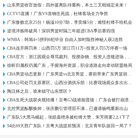
山东男篮收官放假：四外援离队待重构，本土三叉戟锚定未来！
CCTV5直播！广东VS首钢生死战，杜锋客场全力争胜
广东惨败北京25分！杨溢10分7助，李奕臻5分，难怪杜锋不给机会
逆境淬炼终破局！深圳男篮时隔三年挺进CBA季后赛四强
WNBA：韩旭4+5拼到6犯毕业 自由人加时险胜神秘人获2连胜
CBA连开两罚单：山西罚5万 浙江罚11万+投资人罚5万停赛一场
CBA官方：浙江因观众辱骂裁判、投掷杂物、投资人违规进场，罚款16万
徐昕归属权仍属广东，手握海外资源，职业道路走向牵动联盟格局
CBA男篮动态更新！广东男篮vs北京男篮，赛前带来广东男篮胡明轩、奎因、徐杰以及北京男篮赵睿最新消息
CBA公司处罚太原赛区、山西汾酒俱乐部：比赛现场观众多次出现大面积喊“黑哨”及谩骂裁判员情况
陶汉林之后，谁来镇守山东禁区？
CBA生死大战获央视转播！京粤G3战谁能晋级：广东会被打崩溃吗？
北控男篮酝酿换帅，张庆鹏引管理层不满，已邀请杨鸣重新出山
广东队5大黑马崛起，张皓嘉绝杀被杜锋大赞，朱芳雨要2上1下了
94比69大胜广东队！京粤大战提前预演：北京青年队扳回一局了？