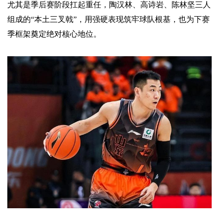
尤其是季后赛阶段扛起重任，陶汉林、高诗岩、陈林坚三人
组成的“本土三叉戟”，用强硬表现筑牢球队根基，也为下赛
季框架奠定绝对核心地位。