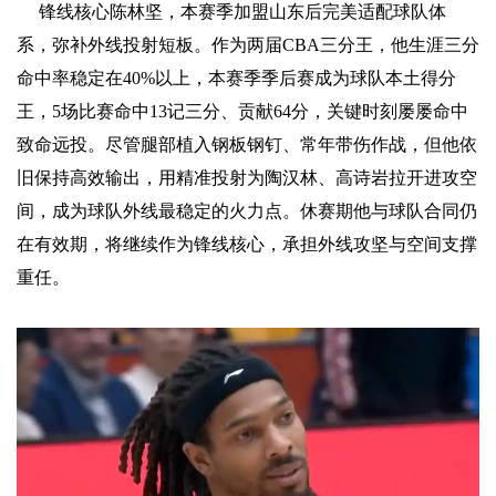
锋线核心陈林坚，本赛季加盟山东后完美适配球队体
系，弥补外线投射短板。作为两届CBA三分王，他生涯三分
命中率稳定在40%以上，本赛季季后赛成为球队本土得分
王，5场比赛命中13记三分、贡献64分，关键时刻屡屡命中
致命远投。尽管腿部植入钢板钢钉、常年带伤作战，但他依
旧保持高效输出，用精准投射为陶汉林、高诗岩拉开进攻空
间，成为球队外线最稳定的火力点。休赛期他与球队合同仍
在有效期，将继续作为锋线核心，承担外线攻坚与空间支撑
重任。