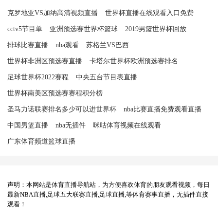
克罗地亚VS加纳高清视频直播
世界杯直播在线观看入口免费
cctv5节目单
亚洲预选赛世界杯篮球
2019男篮世界杯回放
排球比赛直播
nba观看
苏格兰VS巴西
世界杯非洲区预选赛直播
卡塔尔世界杯欧洲预选赛排名
足球世界杯2022赛程
中央五台节目表直播
世界杯南美区预选赛赛程积分榜
圣马力诺联赛排名多少可以进世界杯
nba比赛直播免费观看直播
中国男篮直播
nba无插件
咪咕体育视频在线观看
广东体育频道篮球直播
声明：本网站是体育直播导航站，为方便喜欢体育的朋友观看视频，每日
最新NBA直播,足球五大联赛直播,足球直播,等体育赛事直播，无插件直接
观看！