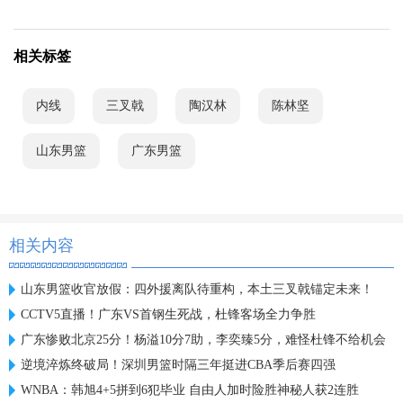
相关标签
内线
三叉戟
陶汉林
陈林坚
山东男篮
广东男篮
相关内容
山东男篮收官放假：四外援离队待重构，本土三叉戟锚定未来！
CCTV5直播！广东VS首钢生死战，杜锋客场全力争胜
广东惨败北京25分！杨溢10分7助，李奕臻5分，难怪杜锋不给机会
逆境淬炼终破局！深圳男篮时隔三年挺进CBA季后赛四强
WNBA：韩旭4+5拼到6犯毕业 自由人加时险胜神秘人获2连胜