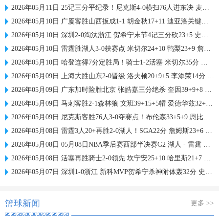
2026年05月11日 25记三分平纪录！尼克斯4-0横扫76人进东决 麦克布莱德7三分
2026年05月10日 广厦客胜山西扳成1-1 胡金秋17+11 迪亚洛关键上篮不中
2026年05月10日 深圳2-0淘汰浙江 贺希宁末节4记三分砍23+5 史密斯14+12+13
2026年05月10日 雷霆胜湖人3-0获赛点 米切尔24+10 鸭梨23+9 詹姆斯19投19分
2026年05月10日 哈登连得7分定胜局！骑士1-2活塞 米切尔35分 坎宁安27+10+10
2026年05月09日 上海大胜山东2-0晋级 洛夫顿20+9+5 李添荣14分 陈林坚21分
2026年05月09日 广东加时险胜北京 张皓嘉三分绝杀 奎因39+9+8 胡明轩23+6
2026年05月09日 马刺客胜2-1森林狼 文班39+15+5帽 爱德华兹32+14+6
2026年05月09日 尼克斯客胜76人3-0夺赛点！布伦森33+5+9 恩比德复出17中7
2026年05月08日 雷霆3人20+再胜2-0湖人！SGA22分 詹姆斯23+6 小里31+6
2026年05月08日 05月08日NBA季后赛西部半决赛G2 湖人 - 雷霆 精彩镜头
2026年05月08日 活塞再胜骑士2-0领先 坎宁安25+10 哈里斯21+7 哈登13中3
2026年05月07日 深圳1-0浙江 新科MVP贺希宁杀神附体轰32分 史密斯27+9
篮球新闻
更多 >>