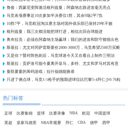
詹俊：西蒙尼变阵激活格列兹曼；阿森纳左路进攻毫无亮点
马竞各项赛事近10次参加半决赛仅1胜，其余9场2平7负
10胜7平，马竞欧冠淘汰赛主场对国外俱乐部已保持29年不败
格列兹曼：我三次都没能把球打进，相信次回合球能进
奥布拉克：必须在阿森纳主场赢球；我们的进攻和防守都很出色
斯基拉：尤文对冈萨雷斯要价2800-3000万，马竞希望2500万买断
又是你？暨对阵热刺后，马竞球迷今天又在看台上制作三明治
斯基拉：贡萨洛可能今夏离开皇马，多特、尤文和罗马对其有意
曼联夏窗的筹码游戏：拉什福德能换谁
只进了俩点球，马竞1-1枪手的预期进球仅比巴黎5-4拜仁少0.76粒
热门标签
NBA
足球
比赛集锦
篮球
比赛录像
欧冠
中国篮球
CBA
英超
皇家马德里
NBA常规赛
拜仁
德甲
西甲