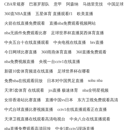
CBA常规赛
巴塞罗那队
意甲
阿森纳
马德里竞技
中国足球
360直NBA直播
五星体育 直播观看f1
欧美直播
火箭在线直播免费观看
直播nba免费观看视频网站
nba无插件免费观看比赛
足球世界杯直播莫西体育直播
中央五台十在线直播观看
中央电视在线直播
btv直播
今日网球比赛直播
360雨燕体育直播
360直播免费观看
nba免费视频直播
央视一台cctv1在线直播
新疆10套体育频道在线直播
足球世界杯在哪看
sohu nba
免费nba在线观看回放
日本对中国男足直播
天津5套体育 在线观看
jrs直播 极速体育
nba全明星视频
女排香港站比赛直播
直播中国vs日本
东方卫视免费观看高清
中式台球直播比赛视频直播
cctv1在线直播观看正在直播
天津卫视直播在线观看高清电视台
中央八台在线直播观看
nba直播免费观看高清回放
中央5套cctv5现场直播