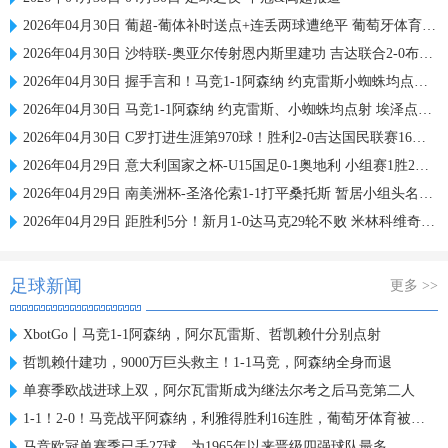
2026年04月30日 葡超-葡体补时送点+连丢两球遭绝平 葡萄牙体育2-2通德拉
2026年04月30日 沙特联-奥亚尔传射恩内斯里建功 吉达联合2-0布赖代合作
2026年04月30日 握手言和！马竞1-1阿森纳 约克雷斯小蜘蛛均点射 埃泽点球被取消
2026年04月30日 马竞1-1阿森纳 约克雷斯、小蜘蛛均点射 埃泽点球被取消
2026年04月30日 C罗打进生涯第970球！胜利2-0吉达国民联赛16连胜+多赛1场8分领跑
2026年04月29日 意大利国家之杯-U15国足0-1奥地利 小组赛1胜2负 5月1日战排位赛
2026年04月29日 南美洲杯-圣洛伦索1-1打平桑托斯 暂居小组头名&桑托斯垫底
2026年04月29日 距胜利5分！新月1-0达马克29轮不败 米林科维奇头球制胜特奥助攻
足球新闻
更多 >>
XbotGo丨马竞1-1阿森纳，阿尔瓦雷斯、哲凯赖什分别点射
哲凯赖什建功，9000万巨头救主！1-1马竞，阿森纳全身而退
单赛季欧战进球上双，阿尔瓦雷斯成为继法尔考之后马竞第二人
1-1！2-0！马竞战平阿森纳，利雅得胜利16连胜，葡萄牙体育被绝平
马竞欧冠单赛季已丢27球，为1965年以来晋级四强球队最多