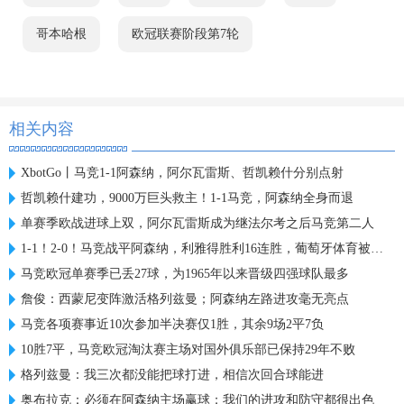
哥本哈根
欧冠联赛阶段第7轮
相关内容
XbotGo丨马竞1-1阿森纳，阿尔瓦雷斯、哲凯赖什分别点射
哲凯赖什建功，9000万巨头救主！1-1马竞，阿森纳全身而退
单赛季欧战进球上双，阿尔瓦雷斯成为继法尔考之后马竞第二人
1-1！2-0！马竞战平阿森纳，利雅得胜利16连胜，葡萄牙体育被绝平
马竞欧冠单赛季已丢27球，为1965年以来晋级四强球队最多
詹俊：西蒙尼变阵激活格列兹曼；阿森纳左路进攻毫无亮点
马竞各项赛事近10次参加半决赛仅1胜，其余9场2平7负
10胜7平，马竞欧冠淘汰赛主场对国外俱乐部已保持29年不败
格列兹曼：我三次都没能把球打进，相信次回合球能进
奥布拉克：必须在阿森纳主场赢球；我们的进攻和防守都很出色