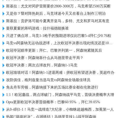
斯基拉：尤文对冈萨雷斯要价2800-3000万，马竞希望2500万买断
又是你？暨对阵热刺后，马竞球迷今天又在看台上制作三明治
斯基拉：贡萨洛可能今夏离开皇马，多特、尤文和罗马对其有意
曼联夏窗的筹码游戏：拉什福德能换谁
只进了俩点球，马竞1-1枪手的预期进球仅比巴黎5-4拜仁少0.76粒
马竞vs阿森纳无运动战进球，上次欧冠半决赛出现此情况还是10年前
欧冠夺冠赔率更新：拜仁、巴黎并列第一，阿森纳紧随其后
欧冠半决赛：阿森纳靠什么从马德里带走平局？
欧冠半决赛：两次点球改判，阿森纳1-1马竞
欧冠墙墙对话！阿森纳1-1进退两难：拼欧冠有望进决赛，英超咋办
攻防俱佳，格列兹曼当选马竞vs阿森纳全场最佳球员
免去舟车劳顿，阿森纳接下来的五场比赛全都在伦敦进行
1:1！欧冠鏖战，两点球破门，阿森纳战平马竞，晋级决赛概率大增
Opta更新欧冠半决赛晋级概率：巴黎60.95% ，拜仁39.05%
从0-4到1-1！马竞一战缔造7大纪录，小蜘蛛超越梅西，加冕第一人
热闻|“墙墙对决”，点球终结！马德里竞技1-1战平阿森纳