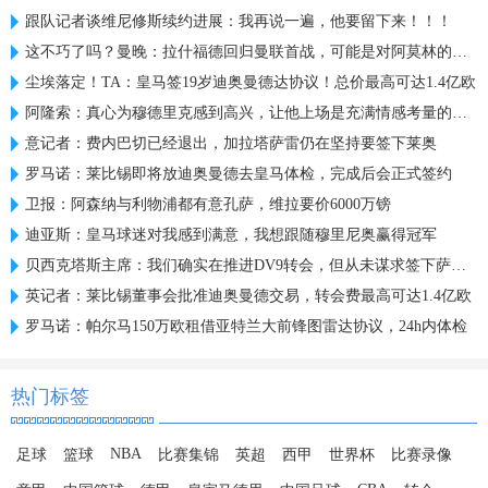
跟队记者谈维尼修斯续约进展：我再说一遍，他要留下来！！！
这不巧了吗？曼晚：拉什福德回归曼联首战，可能是对阿莫林的米兰
尘埃落定！TA：皇马签19岁迪奥曼德达协议！总价最高可达1.4亿欧
阿隆索：真心为穆德里克感到高兴，让他上场是充满情感考量的决定
意记者：费内巴切已经退出，加拉塔萨雷仍在坚持要签下莱奥
罗马诺：莱比锡即将放迪奥曼德去皇马体检，完成后会正式签约
卫报：阿森纳与利物浦都有意孔萨，维拉要价6000万镑
迪亚斯：皇马球迷对我感到满意，我想跟随穆里尼奥赢得冠军
贝西克塔斯主席：我们确实在推进DV9转会，但从未谋求签下萨拉赫
英记者：莱比锡董事会批准迪奥曼德交易，转会费最高可达1.4亿欧
罗马诺：帕尔马150万欧租借亚特兰大前锋图雷达协议，24h内体检
热门标签
NBA
足球
篮球
比赛集锦
英超
西甲
世界杯
比赛录像