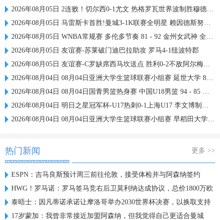
2026年08月05日 2连败！切尔西0-1尤文 热格罗瓦世界波制胜穆德里克时隔614天复出
2026年08月05日 马雷斯卡首胜!曼城3-1K联赛全明星 赖因德斯努里破门塞梅尼奥助攻
2026年08月05日 WNBA常规赛 多伦多节奏 81 - 92 金州女武神 全场集锦
2026年08月05日 友谊赛-苏莱破门迪巴拉助攻 罗马4-1纽波特郡
2026年08月05日 友谊赛-C罗缺席西马坎送点 胜利0-2不敌阿尔梅里亚
2026年08月04日 08月04日亚洲大学生篮球联赛小组赛 延世大学 82 - 83 北京大学 集锦
2026年08月04日 08月04日国青男篮热身赛 中国U18男篮 94 - 85 加拿大大卫·安篮球学院 集锦
2026年08月04日 明日之星冠军杯-U17热刺0-1上海U17 李文博制胜球
2026年08月04日 08月04日亚洲大学生篮球联赛小组赛 早稻田大学 71 - 86 清华大学 集锦
热门新闻
更多 >>
ESPN：吉马良斯预计周三前往伦敦，接受体检并与阿森纳签约
HWG！罗马诺：罗马签马竞右后卫莫利纳达成协议，总价1800万欧
泰晤士：因凡蒂诺承诺让摩洛哥举办2030世界杯决赛，以换取支持
17岁蒙加：我曾非常接近加盟阿森纳，但我觉得自己更适合曼城