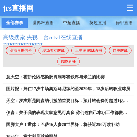
☰
jrs直播网
全部赛事
世界杯直播
中超直播
英超直播
德甲直播
高级搜索 央视一台cctv1在线直播
高清直播信号
现场美女解说
卫星源-蜘蛛直播
红单解说
蜘蛛直播
意天空：霍伊伦因感染肠胃病毒将缺席与米兰的比赛
图片报：拜仁17岁中场奥斯马尼续约至2029年，18岁后转职业球员
天空：罗杰斯是阿森纳引援的首要目标，预计转会费将超过1亿英
镑
伊森：关于我的表现大家意见可真多 你们连自己本职工作都做不
好
国脚大户！世体：巴萨16人参加世界杯，将获近290万欧补助
2026年，意大利足球的噩梦......