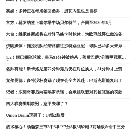
英媒：多特正在考虑签回桑乔，恩瓦内里也是目标
官方：赫罗纳签下塞尔塔中场贝尔特兰，合同至2030年6月
六台：维尼修斯或将在对阵马略卡时轮休，为欧冠战拜仁做准备
伊朗媒体：拖拉机队经陆路前往沙特踢亚冠，球队已40多天未系统
训练
1:2！姆巴佩陷球荒，皇马91分钟被绝杀，落后巴萨7分西甲冠军危
矣
名帅有能！斯卡洛尼第72分钟落后仍在对位换人，81分钟才上劳塔
罗
尤尔曼德：多特没杯赛踢了现在会全力以赴；巴斯克斯能复出了
记者：东契奇赛后向蒂埃罗承诺，会承担联盟对其被驱逐的罚款
四大联赛围剿欧冠，意甲去哪了？
Union Berlin玩砸了：14场2胜后
战术核心！杨瀚森三节8中3拿下7分8板3助2帽 3前场板&命中三分