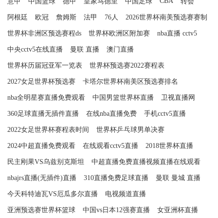
CBA
意甲
中国篮球
德甲
皇家马德里
中国足球
转会
阿根廷
欧冠
詹姆斯
法甲
76人
2026世界杯南美预选赛赛制
世界杯非洲区预选赛程ds
世界杯欧洲区附加赛
nba直播 cctv5
中央cctv5在线直播
曼联 直播
澳门直播
世界杯历届冠亚军一览表
世界杯预选赛2022赛程表
2027女足世界杯预选赛
卡塔尔世界杯南美区预选赛排名
nba全明星赛直播免费观看
中国男篮世界杯直播
卫视直播网
360足球直播无插件直播
在线nba直播免费
手机cctv5直播
2022女足世界杯赛程表时间
世界杯乒乓球男单决赛
2024中超直播免费观看
在线观看cctv5直播
2018世界杯直播
民主刚果VS乌兹别克斯坦
中超直播免费直播视频直播在线观看
nbajrs直播(无插件)直播
310直播免费足球直播
曼联 曼城 直播
今天科特迪瓦VS厄瓜多尔直播
电视频道直播
亚洲预选赛世界杯篮球
中国vs日本12强赛直播
女亚洲杯直播