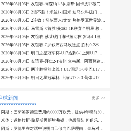
2026年08月06日 友谊赛-阿森纳1-3贝蒂斯 因卡皮耶破门难救主 福纳尔斯1射2传
2026年08月05日 2场不胜！米兰1-1国米 迪马尔科破门 恩昆库造点+点射拉莫斯登场
2026年08月05日 2连败！切尔西0-1尤文 热格罗瓦世界波制胜穆德里克时隔614天复出
2026年08月05日 马雷斯卡首胜!曼城3-1K联赛全明星 赖因德斯努里破门塞梅尼奥助攻
2026年08月05日 友谊赛-苏莱破门迪巴拉助攻 罗马4-1纽波特郡
2026年08月05日 友谊赛-C罗缺席西马坎送点 胜利0-2不敌阿尔梅里亚
2026年08月04日 明日之星冠军杯-U17热刺0-1上海U17 李文博制胜球
2026年08月04日 友谊赛-拜仁2-1济州 查韦斯、阿西莫建功马特乌斯彩虹过人送助攻
2026年08月04日 两连胜提前出线！U17国足1-0毕巴U17 程晟涵连场破门赵松源中楣
2026年08月03日 明日之星冠军杯-上海U17 3-3 葡体U17 梁锦鸿梅开二度
足球新闻
更多 >>
阿斯：巴萨签罗德里费用约6000万欧元，提供4年税前3000万欧合同
米体：道格拉斯·路易斯再拒埃弗顿，他想留队 但俱乐部尚未敲定
阿斯：罗德里在对话中说明自己倾向巴萨理由，皇马对此理解＆祝好