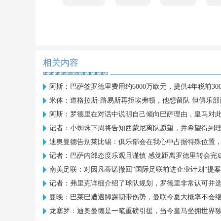
相关内容
阿斯：巴萨签罗德里费用约6000万欧元，提供4年税前30
米体：道格拉斯·路易斯再拒埃弗顿，他想留队 但俱乐部
阿斯：罗德里在对话中说明自己倾向巴萨理由，皇马对
记者：小蜘蛛下周将告知西蒙尼离队愿望，并希望得到
迪奥曼德告别莱比锡：俱乐部会在我心中占据特殊位置
记者：巴萨内部态度乐观且谨慎 感觉距离罗德里转会完
南美足联：对因凡蒂诺撤回“国际足联前进企业计划”提
记者：弗里克详细介绍了球队规划，罗德里非常认可并
曼晚：巴莱巴遭遇脚踝韧带伤势，曼联今夏大概率不会
龙塞罗：迪奥曼德是一笔重磅引援，当今皇马坐拥世界