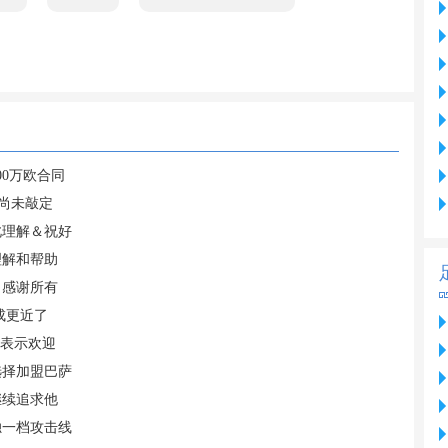
00万欧合同
尚未敲定
此理解＆祝好
理解和帮助
，感谢所有
成更近了
案表示欢迎
选择加盟巴萨
继续追求他
独一档攻击线