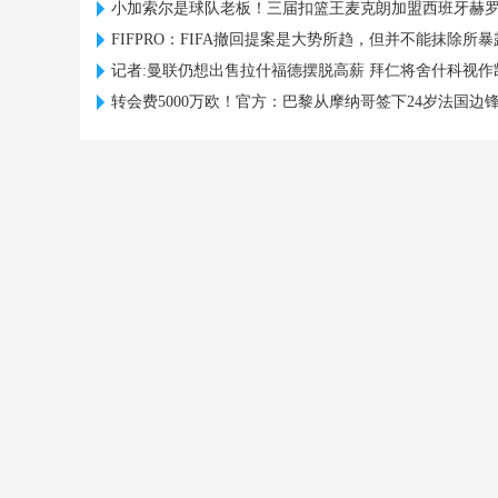
小加索尔是球队老板！三届扣篮王麦克朗加盟西班牙赫
FIFPRO：FIFA撤回提案是大势所趋，但并不能抹除所
记者:曼联仍想出售拉什福德摆脱高薪 拜仁将舍什科视作
转会费5000万欧！官方：巴黎从摩纳哥签下24岁法国边