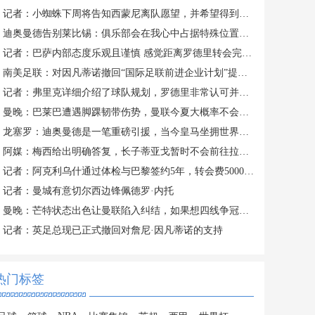
记者：小蜘蛛下周将告知西蒙尼离队愿望，并希望得到理解和帮助
迪奥曼德告别莱比锡：俱乐部会在我心中占据特殊位置，感谢所有
记者：巴萨内部态度乐观且谨慎 感觉距离罗德里转会完成更近了
南美足联：对因凡蒂诺撤回“国际足联前进企业计划”提案表示欢迎
记者：弗里克详细介绍了球队规划，罗德里非常认可并选择加盟巴萨
曼晚：巴莱巴遭遇脚踝韧带伤势，曼联今夏大概率不会继续追求他
龙塞罗：迪奥曼德是一笔重磅引援，当今皇马坐拥世界独一档攻击线
阿媒：梅西给出明确答复，长子蒂亚戈暂时不会前往拉玛西亚青训
记者：阿克利乌什通过体检与巴黎签约5年，转会费5000万欧元
记者：曼城有意切尔西边锋佩德罗·内托
曼晚：芒特状态出色让曼联陷入纠结，如果想四线争冠可能还得买人
记者：英足总现已正式撤回对詹尼·因凡蒂诺的支持
热门标签