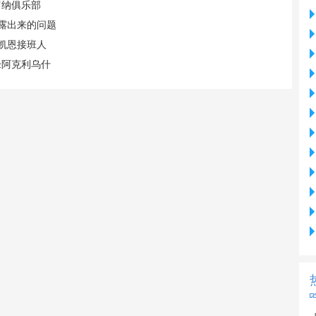
罗纳俱乐部
暴露出来的问题
凯恩接班人
锋阿克利乌什