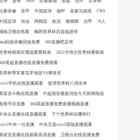
NBA
足球
篮球
比赛集锦
英超
西甲
世界杯
CBA
比赛录像
意甲
中国篮球
德甲
皇家马德里
中国足球
转会
阿根廷
欧冠
詹姆斯
法甲
76人
湖南卫视在线看
梅西世界杯后首战进球
nba回放录像回放免费
360直播吧足球
世界杯南美区预选赛赛程表
2022卡塔尔世界杯赛程表
360英超直播在线直播免费观看
世界杯季军赛克罗地亚VS摩洛哥
cctv5手机在线直播观看
篮球世界杯八强名单
斯诺克今晚在线直播
中超国安最新消息今天新闻报道
电视节目直播
360英超直播免费直播视频直播
中央台直播在线直播观看
下个世界杯在哪举行
cctv1中央一台直播
中央五套cctv5现场直播观看
斯诺克直播在线观看高清直播
卫视台在线直播免费