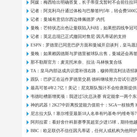
阿媒：梅西给出明确答复，长子蒂亚戈暂时不会前往拉
记者：阿克利乌什通过体检与巴黎签约5年，转会费5000
记者：曼城有意切尔西边锋佩德罗·内托
曼晚：芒特状态出色让曼联陷入纠结，如果想四线争冠
记者：英足总现已正式撤回对詹尼·因凡蒂诺的支持
ESPN：罗德里已同意巴萨方面和曼城开启谈判，皇马愿
曼晚：如果赖因德斯与罗德里被球队出售，曼城还会再
那不勒斯官方：麦克托米奈、拉法·马林恢复合练
TA：皇马内部达成共识需补强右路，穆帅用流利法语招
跟队：巴萨正在运作罗德里交易 德科继续努力尝试引进
最高可签4年2.7亿！美记：尼克斯队预计不会给唐斯提
韦德吐槽新增奖项：我进过5次总决赛 肯定能拿一两个东
神的武器！2K27中距离投篮能力值前十：SGA一枝独秀 
尼古拉大队！塞尔维亚最新18人名单有约基奇/约维奇等
阿邦拉霍：看好舍什科新赛季英超至少进15球，期待他
BBC：欧足联仍不信任因凡蒂诺，任何人或机构为他辩