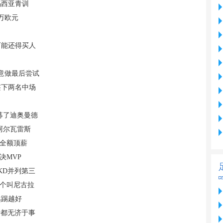
玛西亚青训
万欧元
可能还得买人
意做最后尝试
签下两名中场
募了迪奥曼德
阿尔瓦雷斯
供全额顶薪
决MVP
KD并列第三
7个叫尼古拉
越踢越好
护都无济于事