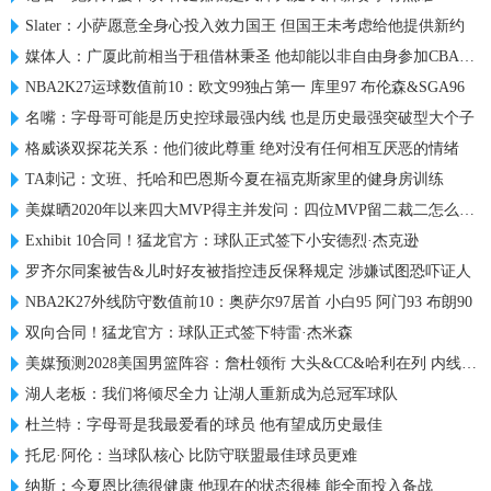
Slater：小萨愿意全身心投入效力国王 但国王未考虑给他提供新约
媒体人：广厦此前相当于租借林秉圣 他却能以非自由身参加CBA选秀
NBA2K27运球数值前10：欧文99独占第一 库里97 布伦森&SGA96
名嘴：字母哥可能是历史控球最强内线 也是历史最强突破型大个子
格威谈双探花关系：他们彼此尊重 绝对没有任何相互厌恶的情绪
TA刺记：文班、托哈和巴恩斯今夏在福克斯家里的健身房训练
美媒晒2020年以来四大MVP得主并发问：四位MVP留二裁二怎么选？
Exhibit 10合同！猛龙官方：球队正式签下小安德烈·杰克逊
罗齐尔同案被告&儿时好友被指控违反保释规定 涉嫌试图恐吓证人
NBA2K27外线防守数值前10：奥萨尔97居首 小白95 阿门93 布朗90
双向合同！猛龙官方：球队正式签下特雷·杰米森
美媒预测2028美国男篮阵容：詹杜领衔 大头&CC&哈利在列 内线热巴
湖人老板：我们将倾尽全力 让湖人重新成为总冠军球队
杜兰特：字母哥是我最爱看的球员 他有望成历史最佳
托尼·阿伦：当球队核心 比防守联盟最佳球员更难
纳斯：今夏恩比德很健康 他现在的状态很棒 能全面投入备战