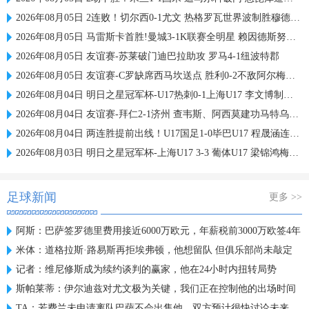
2026年08月05日 2连败！切尔西0-1尤文 热格罗瓦世界波制胜穆德里克时隔614天复出
2026年08月05日 马雷斯卡首胜!曼城3-1K联赛全明星 赖因德斯努里破门塞梅尼奥助攻
2026年08月05日 友谊赛-苏莱破门迪巴拉助攻 罗马4-1纽波特郡
2026年08月05日 友谊赛-C罗缺席西马坎送点 胜利0-2不敌阿尔梅里亚
2026年08月04日 明日之星冠军杯-U17热刺0-1上海U17 李文博制胜球
2026年08月04日 友谊赛-拜仁2-1济州 查韦斯、阿西莫建功马特乌斯彩虹过人送助攻
2026年08月04日 两连胜提前出线！U17国足1-0毕巴U17 程晟涵连场破门赵松源中楣
2026年08月03日 明日之星冠军杯-上海U17 3-3 葡体U17 梁锦鸿梅开二度
足球新闻
更多 >>
阿斯：巴萨签罗德里费用接近6000万欧元，年薪税前3000万欧签4年
米体：道格拉斯·路易斯再拒埃弗顿，他想留队 但俱乐部尚未敲定
记者：维尼修斯成为续约谈判的赢家，他在24小时内扭转局势
斯帕莱蒂：伊尔迪兹对尤文极为关键，我们正在控制他的出场时间
TA：若费兰未申请离队巴萨不会出售他，双方预计很快讨论未来