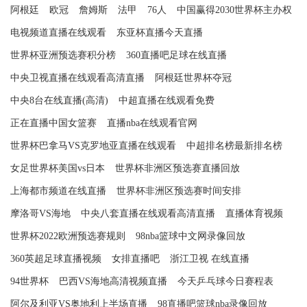
阿根廷
欧冠
詹姆斯
法甲
76人
中国赢得2030世界杯主办权
电视频道直播在线观看
东亚杯直播今天直播
世界杯亚洲预选赛积分榜
360直播吧足球在线直播
中央卫视直播在线观看高清直播
阿根廷世界杯夺冠
中央8台在线直播(高清)
中超直播在线观看免费
正在直播中国女篮赛
直播nba在线观看官网
世界杯巴拿马VS克罗地亚直播在线观看
中超排名榜最新排名榜
女足世界杯美国vs日本
世界杯非洲区预选赛直播回放
上海都市频道在线直播
世界杯非洲区预选赛时间安排
摩洛哥VS海地
中央八套直播在线观看高清直播
直播体育视频
世界杯2022欧洲预选赛规则
98nba篮球中文网录像回放
360英超足球直播视频
女排直播吧
浙江卫视 在线直播
94世界杯
巴西VS海地高清视频直播
今天乒乓球今日赛程表
阿尔及利亚VS奥地利上半场直播
98直播吧篮球nba录像回放