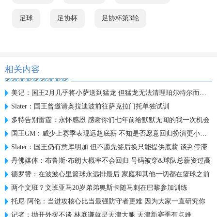
足球
足协杯
足协杯第3轮
相关内容
美记：国王2月几乎将小萨送到猛龙 但猛龙无法清理珀尔特尔而告吹
Slater：国王曾邀请奥拉迪波前往萨克拉门托单独试训
多特告别雷霆：永怀感恩 感谢你们七年前给默默无闻的我一次机会
国王GM：威少上赛季表现远超底薪 不知是否愿意回归扮演更小角色
Slater：国王仍有意库明加 但不愿先签后换只能提供底薪 谈判停滞
丹佛媒体：布鲁斯·布朗大概率不会回归 号码被穿&球队总薪资过高
德罗赞：在波波心里篮球永远排最后 家庭和其他一切都在篮球之前
两个文班？文班亚马20岁弟弟奥斯卡随马刺在巴黎参加训练
托尼·阿伦：当进攻核心比当最强防守者更难 因为大家一直研究你
记者：抛开外援不谈 林庭谦就是天津大腿 天津新赛季有点难