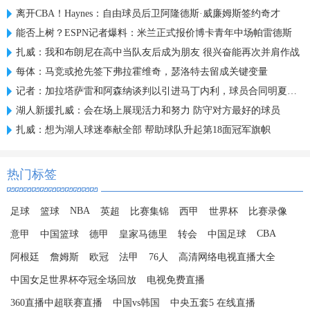
离开CBA！Haynes：自由球员后卫阿隆德斯·威廉姆斯签约奇才
能否上树？ESPN记者爆料：米兰正式报价博卡青年中场帕雷德斯
扎威：我和布朗尼在高中当队友后成为朋友 很兴奋能再次并肩作战
每体：马竞或抢先签下弗拉霍维奇，瑟洛特去留成关键变量
记者：加拉塔萨雷和阿森纳谈判以引进马丁内利，球员合同明夏到期
湖人新援扎威：会在场上展现活力和努力 防守对方最好的球员
扎威：想为湖人球迷奉献全部 帮助球队升起第18面冠军旗帜
热门标签
NBA
足球
篮球
英超
比赛集锦
西甲
世界杯
比赛录像
CBA
意甲
中国篮球
德甲
皇家马德里
转会
中国足球
阿根廷
詹姆斯
欧冠
法甲
76人
高清网络电视直播大全
中国女足世界杯夺冠全场回放
电视免费直播
360直播中超联赛直播
中国vs韩国
中央五套5 在线直播