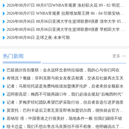
2026年08月07日 08月07日WNBA常规赛 洛杉矶火花 89 - 82 明尼苏达山猫 全场集锦
2026年08月07日 WNBA常规赛 拉斯维加斯王牌 86 - 84 印第安纳狂热 全场集锦
2026年08月06日 08月06日亚洲大学生篮球联赛8强赛 清华大学 85 - 81 菲律宾大学 集锦
2026年08月06日 08月06日亚洲大学生篮球联赛8强赛 早稻田大学 78 - 71 高丽大学 集锦
2026年08月06日 足球之夜-未来可期
热门新闻
更多 >>
巴延德尔告别曼联：会永远怀念老特拉福德，我的心与你们同在
有情况？葡媒：菲利克斯与前女友夜店相遇，交谈后社媒再次互关
记者：马斯坦托诺是免费纯租借加盟佛罗伦萨，后者承担全额薪水
迈阿密高层：梅西不可能再踢15年，我们必须去规划“后梅西时代”
记者：罗梅罗经纪团队希望巴萨采取行动，但后者首选引进罗德里
莫雷托：巴列卡诺后卫查瓦里亚即将加盟切尔西，很快就会官方宣布
若纳坦·塔：中国香港之行很美好，场地条件一般 但我们踢得不错
纽卡总监：我们不想出售吉马良斯但不得不权衡，他明确说出了意愿