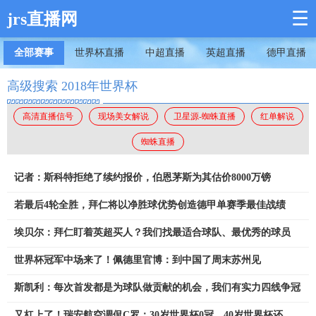
☰
jrs直播网
全部赛事
世界杯直播
中超直播
英超直播
德甲直播
高级搜索 2018年世界杯
高清直播信号
现场美女解说
卫星源-蜘蛛直播
红单解说
蜘蛛直播
记者：斯科特拒绝了续约报价，伯恩茅斯为其估价8000万镑
若最后4轮全胜，拜仁将以净胜球优势创造德甲单赛季最佳战绩
埃贝尔：拜仁盯着英超买人？我们找最适合球队、最优秀的球员
世界杯冠军中场来了！佩德里官博：到中国了周末苏州见
斯凯利：每次首发都是为球队做贡献的机会，我们有实力四线争冠
又杠上了！瑞安航空调侃C罗：30岁世界杯0冠，40岁世界杯还是0