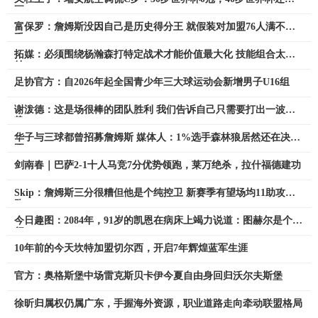
冠
富保罗：詹姆斯没因自己是历史得分王 就假装对加盟76人满不在
乎
拓媒：必须围绕杨瀚森打特定战术才能价值最大化 技能组合太独
特
足协官方：自2026年起全国青少年三大球运动会新增男子U16组
谢泼德：这是场很棒的团队胜利 我们告诉自己只需要打出一波攻
势
华子与三球都曾招募詹姆斯 媒体人：1%选手森林狼居然还在决赛
圈
剑南春｜巴萨2-1十人马竞7分优势领跑，莱万绝杀，拉什福德建功
Skip：詹姆斯三分很糟但他是个纯控卫 新赛季有望场均11助攻领
跑
今日趣图：2084年，91岁的凯恩在病床上竭力说道：图赫尔是个外
行
10年前的今天坎特加盟切尔西，开启7年辉煌蓝军生涯
官方：奥格斯堡中场雷克斯贝卡伊今夏自由身回归沃尔夫斯堡
徐昕归属权仍属广东，手握海外资源，职业道路走向牵动联盟格局