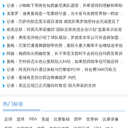
记者：小蜘蛛下周将告知西蒙尼离队愿望，并希望得到理解和帮助
龙塞罗：迪奥曼德是一笔重磅引援，当今皇马坐拥世界独一档攻击线
记者：巴萨内部态度乐观且谨慎 感觉距离罗德里转会完成更近了
南美足联：对因凡蒂诺撤回“国际足联前进企业计划”提案表示欢迎
记者：弗里克详细介绍了球队规划，罗德里非常认可并选择加盟巴萨
曼晚：巴莱巴遭遇脚踝韧带伤势，曼联今夏大概率不会继续追求他
阿媒：梅西给出明确答复，长子蒂亚戈暂时不会前往拉玛西亚青训
曼晚：芒特状态出色让曼联陷入纠结，如果想四线争冠可能还得买人
记者：阿克利乌什通过体检与巴黎签约5年，转会费5000万欧元
记者：曼城有意切尔西边锋佩德罗·内托
记者：英足总现已正式撤回对詹尼·因凡蒂诺的支持
热门标签
NBA
足球
篮球
英超
比赛集锦
西甲
世界杯
比赛录像