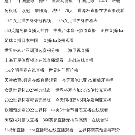
CBA
意甲
中国篮球
德甲
皇家马德里
中国足球
转会
阿根廷
欧冠
詹姆斯
法甲
76人
世界杯直播在线直播观看
2021女足世界杯夺冠视频
2025女足世界杯赛程表
360英超免费直播无插件
中央台体育5+频道直播
正在直播cba
足球直播日本中国
直播cba免费观看
世界杯2024亚洲预选赛积分榜
上海卫视直播
上海五星体育频道在线直播观看
赴战篮球直播
nba全明星赛在线直播
世界杯门票价格
天津教育6频道在线直播观看
今天哥伦比亚VS葡萄牙直播
女足世界杯2027举办城市
世界杯塞内加尔VS伊拉克直播
2022世界杯赛程表完整版
今天阿根廷VS阿尔及利亚直播
欧洲预选赛2022世界杯
中央5十台节目表直播在线观看
阿森纳对曼联直播
360英超直播无插件高清
在线台球
f1视频直播
nba直播吧在线直播观看
世界杯南美预选赛积分