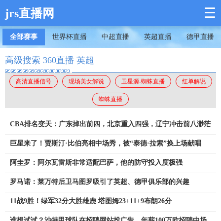
☰
jrs直播网
全部赛事
世界杯直播
中超直播
英超直播
德甲直播
高级搜索 360直播 英超
高清直播信号
现场美女解说
卫星源-蜘蛛直播
红单解说
蜘蛛直播
CBA排名变天：广东掉出前四，北京重入四强，辽宁冲击前八渺茫
巨星来了！贾斯汀·比伯亮相中场秀，被“泰德·拉索”换上场献唱
阿圭罗：阿尔瓦雷斯非常适配巴萨，他的防守投入度极强
罗马诺：莱万特后卫马图罗吸引了英超、德甲俱乐部的兴趣
11战9胜！绿军32分大胜雄鹿 塔图姆23+11+9布朗26分
谁想试试？沙特甲球队在招聘网站投广告，年薪100万欧招聘中场