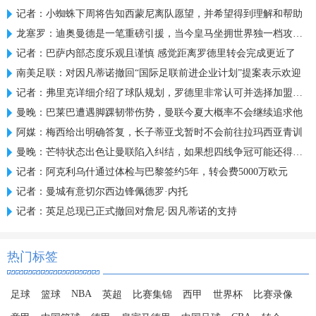
记者：小蜘蛛下周将告知西蒙尼离队愿望，并希望得到理解和帮助
龙塞罗：迪奥曼德是一笔重磅引援，当今皇马坐拥世界独一档攻击线
记者：巴萨内部态度乐观且谨慎 感觉距离罗德里转会完成更近了
南美足联：对因凡蒂诺撤回“国际足联前进企业计划”提案表示欢迎
记者：弗里克详细介绍了球队规划，罗德里非常认可并选择加盟巴萨
曼晚：巴莱巴遭遇脚踝韧带伤势，曼联今夏大概率不会继续追求他
阿媒：梅西给出明确答复，长子蒂亚戈暂时不会前往拉玛西亚青训
曼晚：芒特状态出色让曼联陷入纠结，如果想四线争冠可能还得买人
记者：阿克利乌什通过体检与巴黎签约5年，转会费5000万欧元
记者：曼城有意切尔西边锋佩德罗·内托
记者：英足总现已正式撤回对詹尼·因凡蒂诺的支持
热门标签
NBA
足球
篮球
英超
比赛集锦
西甲
世界杯
比赛录像