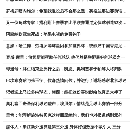
罗梅罗喷内维尔：希望我退役后不会那么蠢，英格兰那边赛前话很
多
又一位角球专家！措利斯上赛季在比甲联赛通过定位球创造52次机
会
阿森纳欧冠生死战：苹果电视的免费钩子
意媒：哈兰德、劳塔罗等球星因参加世界杯，或缺席中国香港足球
节
赛斯·库里：詹姆斯能帮助任何球队 他仍然是联盟最好的球员之一
球迷号：拜仁结束亚洲行之后，凯恩、奥利塞和于帕等人将归队
巴坎布赛后与张玉宁、侯森热情问候，并进行了谢场感谢北京球迷
记者送上马拉多纳球衣，梅西：能把这份喜悦献给他真是太棒了
奥利塞回击圣保利球迷嘘声，埃贝尔：情绪是足球比赛的一部分
里肯：能理解施洛特贝克这样回应续约，我们也对报道感到意外
媒体人：浙江新外援算是第三外援 身体好但数据不吸引人 三分一
般