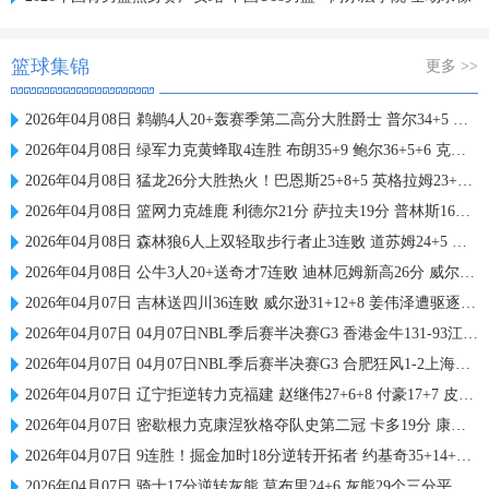
篮球集锦
更多 >>
2026年04月08日 鹈鹕4人20+轰赛季第二高分大胜爵士 普尔34+5 费尔斯新高40分
2026年04月08日 绿军力克黄蜂取4连胜 布朗35+9 鲍尔36+5+6 克尼佩尔16中5
2026年04月08日 猛龙26分大胜热火！巴恩斯25+8+5 英格拉姆23+6 维金斯24+5
2026年04月08日 篮网力克雄鹿 利德尔21分 萨拉夫19分 普林斯16+11
2026年04月08日 森林狼6人上双轻取步行者止3连败 道苏姆24+5 海兰德19+7
2026年04月08日 公牛3人20+送奇才7连败 迪林厄姆新高26分 威尔·莱利13中1
2026年04月07日 吉林送四川36连败 威尔逊31+12+8 姜伟泽遭驱逐 景菡一21+6
2026年04月07日 04月07日NBL季后赛半决赛G3 香港金牛131-93江西鲸裕清酒 全场集锦
2026年04月07日 04月07日NBL季后赛半决赛G3 合肥狂风1-2上海玄鸟 全场集锦
2026年04月07日 辽宁拒逆转力克福建 赵继伟27+6+8 付豪17+7 皮特森44分
2026年04月07日 密歇根力克康涅狄格夺队史第二冠 卡多19分 康大决赛历史首败
2026年04月07日 9连胜！掘金加时18分逆转开拓者 约基奇35+14+13 卡马拉30分
2026年04月07日 骑士17分逆转灰熊 莫布里24+6 灰熊29个三分平历史纪录