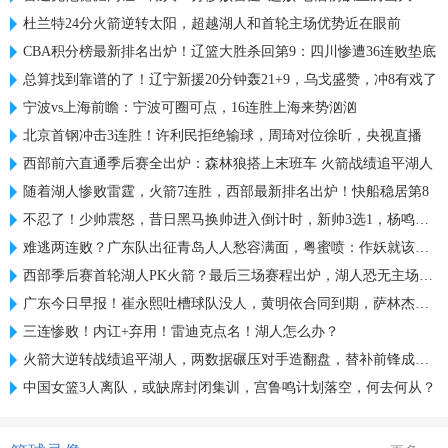
杜兰特24分火箭逆转太阳，超越湖人和首轮主场优势近在眼前
CBA积分榜最新排名出炉！辽篮大胜杀回第9：四川惨遭36连败垫底
总算找到靠谱的了！辽宁新援20分钟轰21+9，乌戈盛赞，冲8有戏了
宁波vs上海前瞻：宁波可圈可点，16连胜上海来势汹汹
北京首钢冲击3连胜！许利民拒绝输球，周琦对位徐昕，央视直播
西部前六直通季后赛全出炉：森林狼搭上末班车 火箭战绩追平湖人
随着湖人惨败雷霆，火箭7连胜，西部最新排名出炉！快船稳居第8
不忍了！少帅震怒，昔日黑马换帅进入倒计时，新帅3选1，杨鸣热门
难逃两连败？广东队出征青岛人人愁容满面，粤蜜喷：作妖就该惩罚
西部季后赛首轮湖人PK火箭？最后三场赛程出炉，湖人恐无主场优势
广东今日早报！崔永熙吐槽球队没人，黄明依合同到期，萨林杰复出
三连惨败！内讧+弃用！雷迪克点名！湖人怎么办？
火箭大逆转战绩追平湖人，两数据碾压对手造翻盘，替补前锋成奇兵
中国女篮3人离队，或缺席封闭集训，宫鲁鸣计划落空，何去何从？