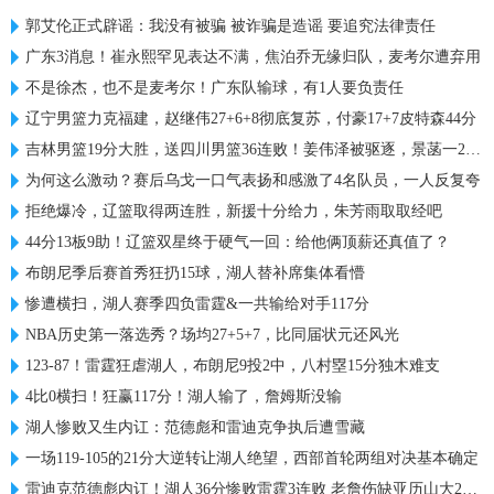
郭艾伦正式辟谣：我没有被骗 被诈骗是造谣 要追究法律责任
广东3消息！崔永熙罕见表达不满，焦泊乔无缘归队，麦考尔遭弃用
不是徐杰，也不是麦考尔！广东队输球，有1人要负责任
辽宁男篮力克福建，赵继伟27+6+8彻底复苏，付豪17+7皮特森44分
吉林男篮19分大胜，送四川男篮36连败！姜伟泽被驱逐，景菡一21+6
为何这么激动？赛后乌戈一口气表扬和感激了4名队员，一人反复夸
拒绝爆冷，辽篮取得两连胜，新援十分给力，朱芳雨取取经吧
44分13板9助！辽篮双星终于硬气一回：给他俩顶薪还真值了？
布朗尼季后赛首秀狂扔15球，湖人替补席集体看懵
惨遭横扫，湖人赛季四负雷霆&一共输给对手117分
NBA历史第一落选秀？场均27+5+7，比同届状元还风光
123-87！雷霆狂虐湖人，布朗尼9投2中，八村塁15分独木难支
4比0横扫！狂赢117分！湖人输了，詹姆斯没输
湖人惨败又生内讧：范德彪和雷迪克争执后遭雪藏
一场119-105的21分大逆转让湖人绝望，西部首轮两组对决基本确定
雷迪克范德彪内讧！湖人36分惨败雷霆3连败 老詹伤缺亚历山大25+8