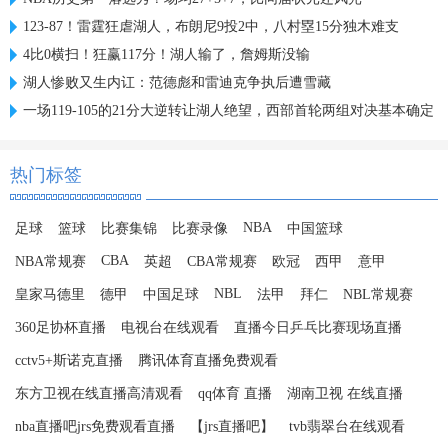
123-87！雷霆狂虐湖人，布朗尼9投2中，八村塁15分独木难支
4比0横扫！狂赢117分！湖人输了，詹姆斯没输
湖人惨败又生内讧：范德彪和雷迪克争执后遭雪藏
一场119-105的21分大逆转让湖人绝望，西部首轮两组对决基本确定
热门标签
NBA
足球
篮球
比赛集锦
比赛录像
中国篮球
CBA
NBA常规赛
英超
CBA常规赛
欧冠
西甲
意甲
NBL
皇家马德里
德甲
中国足球
法甲
拜仁
NBL常规赛
360足协杯直播
电视台在线观看
直播今日乒乓比赛现场直播
cctv5+斯诺克直播
腾讯体育直播免费观看
东方卫视在线直播高清观看
qq体育 直播
湖南卫视 在线直播
nba直播吧jrs免费观看直播
【jrs直播吧】
tvb翡翠台在线观看