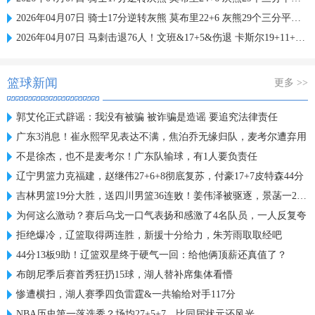
2026年04月07日 骑士17分逆转灰熊 莫布里22+6 灰熊29个三分平历史纪录
2026年04月07日 马刺击退76人！文班&17+5&伤退 卡斯尔19+11+13 恩比德34+12
篮球新闻
更多 >>
郭艾伦正式辟谣：我没有被骗 被诈骗是造谣 要追究法律责任
广东3消息！崔永熙罕见表达不满，焦泊乔无缘归队，麦考尔遭弃用
不是徐杰，也不是麦考尔！广东队输球，有1人要负责任
辽宁男篮力克福建，赵继伟27+6+8彻底复苏，付豪17+7皮特森44分
吉林男篮19分大胜，送四川男篮36连败！姜伟泽被驱逐，景菡一21+6
为何这么激动？赛后乌戈一口气表扬和感激了4名队员，一人反复夸
拒绝爆冷，辽篮取得两连胜，新援十分给力，朱芳雨取取经吧
44分13板9助！辽篮双星终于硬气一回：给他俩顶薪还真值了？
布朗尼季后赛首秀狂扔15球，湖人替补席集体看懵
惨遭横扫，湖人赛季四负雷霆&一共输给对手117分
NBA历史第一落选秀？场均27+5+7，比同届状元还风光