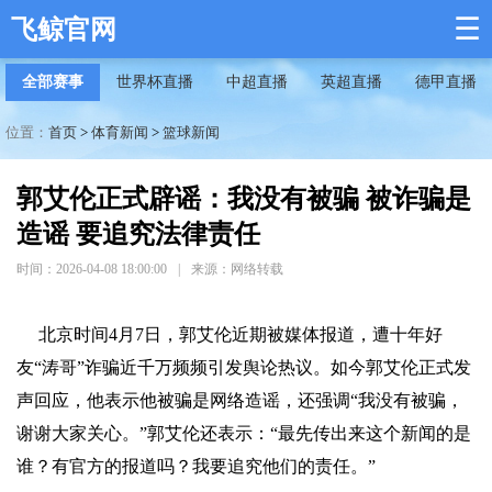
☰
飞鲸官网
全部赛事
世界杯直播
中超直播
英超直播
德甲直播
位置：
首页
>
体育新闻
>
篮球新闻
郭艾伦正式辟谣：我没有被骗 被诈骗是
造谣 要追究法律责任
时间：2026-04-08 18:00:00
|
来源：网络转载
北京时间4月7日，郭艾伦近期被媒体报道，遭十年好
友“涛哥”诈骗近千万频频引发舆论热议。如今郭艾伦正式发
声回应，他表示他被骗是网络造谣，还强调“我没有被骗，
谢谢大家关心。”郭艾伦还表示：“最先传出来这个新闻的是
谁？有官方的报道吗？我要追究他们的责任。”