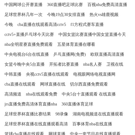
中国网球公开赛直播
360直播吧足球比赛
百视nba免费高清直播
足球世界杯几年一次
今晚19点30女排直播
热火vs雄鹿视频
今晚
cba直播在线观看高清cctv5
f1方程式赛车直播
cctv5+直播乒乓球今天比赛
中国女篮比赛直播中国女篮直播今天
nba全明星赛直播免费观看
五星体育直播在哪看
中央电视台6台在线直播
乒乓直播网(免费)
欧联直播高清直播
女篮今晚中央5台直播
开拓者比赛直播
nba名人赛
卫视在线
中韩直播
央视cctv5直播在线观看
电视眼网络电视直播网
cba直播在线观看
网球直播在线
切尔西直播免费观看
高清频道
nba在线观看免费
中央5台十直播观看 在线直播
jrs直播免费高清体育直播nba
360直播体育足球
足球世界杯直播比赛结果
98录像
湖南电视频道在线直播观看
足球世界杯直播在线直播观看高清
百事体育nba在线直播
篮球cba直播在线观看
网球直播
中央一套节目在线直播观看