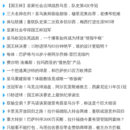
【国王杯】皇家社会点球战胜马竞，队史第4次夺冠
三大名帅在列！皇马换帅面临烦恼，穆里尼奥自荐，老佛爷犯难
体坛联播｜曼联队史第二次双杀切尔西，梅西打进生涯905球
皇家社会夺得国王杯冠军
皇马欧冠生死战前，一个播客如何成为球迷"情报中枢"
国王杯决赛：15秒进球与83分钟绝平，谁的设计更聪明？
每体：巴萨将与16岁小将阿尔乔姆-雷巴克续约
费尔明·洛佩斯：拉玛西亚的"慢热型"产品
一个想逃离沙特的球星，和巴萨的15百万欧博弈
皇马重建留谁？体能教练竟成唯一"铁饭碗"
没冠军命！马竞点球崩盘，阿尔瓦雷斯难救主，西蒙尼近11年仅1冠
15秒进球：国王杯决赛史上最快纪录诞生
双输交易？罗马诺谈莫德里奇跟皇马分手，称这是个巨大错误
卡里克开放回归之路！拉什福德陷入转会两难，曼联或迎意外回归
重大转折！巴萨叫停2600万买断，拉什福德今夏有望登陆阿森纳？
只能看不能打包，马塔拉佐赛后带走赞助商啤酒，被主办方拦截