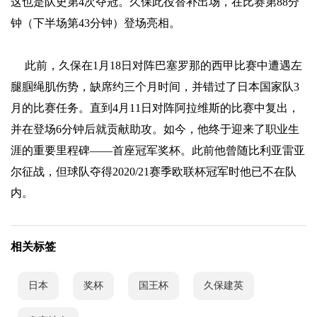
这也是队史第4次夺冠。久保此役替补出场，在比赛第88分
钟（下半场第43分钟）登场亮相。
此前，久保在1月18日对阵巴塞罗那的西甲比赛中遭遇左
腿腘绳肌伤势，缺席约三个月时间，并错过了日本国家队3
月的比赛任务。直到4月11日对阵阿拉维斯的比赛中复出，
并在登场6分钟后就贡献助攻。如今，他终于迎来了职业生
涯的重要里程碑——首座冠军奖杯。此前他曾随比利亚雷亚
尔征战，但球队夺得2020/21赛季欧联杯冠军时他已不在队
内。
相关标签
日本
奖杯
国王杯
久保建英