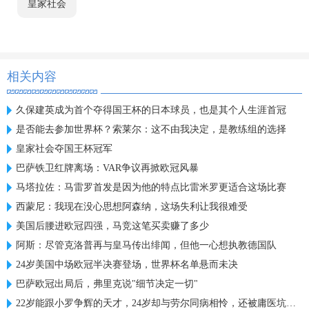
皇家社会
相关内容
久保建英成为首个夺得国王杯的日本球员，也是其个人生涯首冠
是否能去参加世界杯？索莱尔：这不由我决定，是教练组的选择
皇家社会夺国王杯冠军
巴萨铁卫红牌离场：VAR争议再掀欧冠风暴
马塔拉佐：马雷罗首发是因为他的特点比雷米罗更适合这场比赛
西蒙尼：我现在没心思想阿森纳，这场失利让我很难受
美国后腰进欧冠四强，马竞这笔买卖赚了多少
阿斯：尽管克洛普再与皇马传出绯闻，但他一心想执教德国队
24岁美国中场欧冠半决赛登场，世界杯名单悬而未决
巴萨欧冠出局后，弗里克说"细节决定一切"
22岁能跟小罗争辉的天才，24岁却与劳尔同病相怜，还被庸医坑惨了