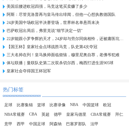
美国后腰进欧冠四强，马竞这笔买卖赚了多少
阿斯：尽管克洛普再与皇马传出绯闻，但他一心想执教德国队
24岁美国中场欧冠半决赛登场，世界杯名单悬而未决
巴萨欧冠出局后，弗里克说"细节决定一切"
22岁能跟小罗争辉的天才，24岁却与劳尔同病相怜，还被庸医坑惨了
【国王杯】皇家社会点球战胜马竞，队史第4次夺冠
三大名帅在列！皇马换帅面临烦恼，穆里尼奥自荐，老佛爷犯难
体坛联播｜曼联队史第二次双杀切尔西，梅西打进生涯905球
皇家社会夺得国王杯冠军
热门标签
NBA
足球
比赛集锦
篮球
比赛录像
中国篮球
欧冠
CBA
NBA常规赛
英超
德甲
皇家马德里
CBA常规赛
拜仁
意甲
西甲
中国足球
阿森纳
巴塞罗那队
法甲