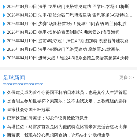
2026年04月20日 法甲-戈里破门奥塔维奥建功 巴黎FC客场3-1梅斯
2026年04月20日 法甲-勒波尔破门恩博洛建功 雷恩客场3-0斯特拉斯堡
2026年04月20日 少赛1场距榜首3分！曼城2-1阿森纳 哈兰德制胜谢尔基哈弗茨破门
2026年04月20日 德甲-埃格施泰因制胜球 弗赖堡2-1海登海姆
2026年04月19日 提前4轮夺冠！拜仁4-2斯图加特 凯恩替补建功路易斯·迪亚斯2助
2026年04月19日 法甲-法蒂破门巴洛贡建功 摩纳哥2-2欧塞尔
2026年04月19日 进球大战！维拉4-3绝杀桑德兰仍居英超第4 沃特金斯双响鸭脖绝杀
足球新闻
更多 >>
久保建英成为首个夺得国王杯的日本球员，也是其个人生涯首冠
是否能去参加世界杯？索莱尔：这不由我决定，是教练组的选择
皇家社会夺国王杯冠军
巴萨铁卫红牌离场：VAR争议再掀欧冠风暴
马塔拉佐：马雷罗首发是因为他的特点比雷米罗更适合这场比赛
西蒙尼：我现在没心思想阿森纳，这场失利让我很难受